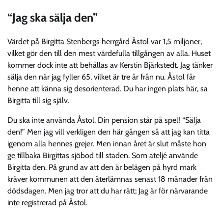
“Jag ska sälja den”
Värdet på Birgitta Stenbergs herrgård Åstol var 1,5 miljoner,
vilket gör den till den mest värdefulla tillgången av alla. Huset
kommer dock inte att behållas av Kerstin Bjärkstedt. Jag tänker
sälja den när jag fyller 65, vilket är tre år från nu. Åstol får
henne att känna sig desorienterad. Du har ingen plats här, sa
Birgitta till sig själv.
Du ska inte använda Åstol. Din pension står på spel! “Sälja
den!” Men jag vill verkligen den här gången så att jag kan titta
igenom alla hennes grejer. Men innan året är slut måste hon
ge tillbaka Birgittas sjöbod till staden. Som ateljé använde
Birgitta den. På grund av att den är belägen på hyrd mark
kräver kommunen att den återlämnas senast 18 månader från
dödsdagen. Men jag tror att du har rätt; Jag är för närvarande
inte registrerad på Åstol.