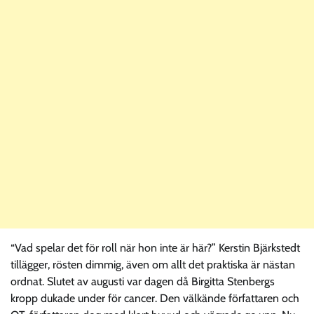
“Vad spelar det för roll när hon inte är här?” Kerstin Bjärkstedt
tillägger, rösten dimmig, även om allt det praktiska är nästan
ordnat. Slutet av augusti var dagen då Birgitta Stenbergs
kropp dukade under för cancer. Den välkände författaren och