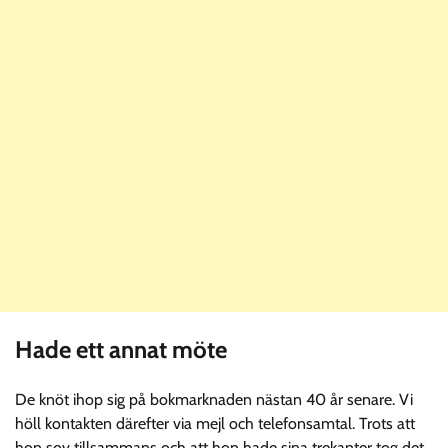
Hade ett annat möte
De knöt ihop sig på bokmarknaden nästan 40 år senare. Vi
höll kontakten därefter via mejl och telefonsamtal. Trots att
hon sov tillsammans och att hon hade sina trekanter tog det