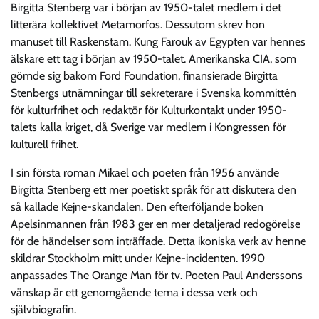
Birgitta Stenberg var i början av 1950-talet medlem i det
litterära kollektivet Metamorfos. Dessutom skrev hon
manuset till Raskenstam. Kung Farouk av Egypten var hennes
älskare ett tag i början av 1950-talet. Amerikanska CIA, som
gömde sig bakom Ford Foundation, finansierade Birgitta
Stenbergs utnämningar till sekreterare i Svenska kommittén
för kulturfrihet och redaktör för Kulturkontakt under 1950-
talets kalla kriget, då Sverige var medlem i Kongressen för
kulturell frihet.
I sin första roman Mikael och poeten från 1956 använde
Birgitta Stenberg ett mer poetiskt språk för att diskutera den
så kallade Kejne-skandalen. Den efterföljande boken
Apelsinmannen från 1983 ger en mer detaljerad redogörelse
för de händelser som inträffade. Detta ikoniska verk av henne
skildrar Stockholm mitt under Kejne-incidenten. 1990
anpassades The Orange Man för tv. Poeten Paul Anderssons
vänskap är ett genomgående tema i dessa verk och
självbiografin.