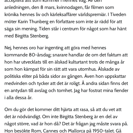
acceptera allt som kommer i hennes väg. Av den
anledningen, den 8 mars, kvinnodagen, får filmen som
krönika hennes liv och kärleksaffärer världspremiär. I Tiveden
möter Karin Thunberg en författare som inte är rädd för att
säga sin mening. Tiden står i centrum för något som har hänt
med Birgitta Stenberg.
Nej, hennes oro har ingenting att göra med hennes
kommande 80-årsdag; snarare handlar de om det faktum att
hon har utvecklats till en älskad kulturtant trots de många år
som hon kämpat för sin rätt att vara utomhus. Älskade av
politiska eliter på båda sidor av gången. Även hon uppskattar
medvinden och tycker att det är roligt. Å andra sidan finns det
en antydan till avslag och tomhet. Jag har fostrat mina fiender
i alla dessa år.
Om du gör det kommer ditt hjärta att rasa, så att du vet att
det är nödvändigt. Om inte Birgitta Stenberg är en del av
något större, vad är hon då? Det är frågan jag måste svara på.
Hon besökte Rom, Cannes och Mallorca på 1950-talet. Gå