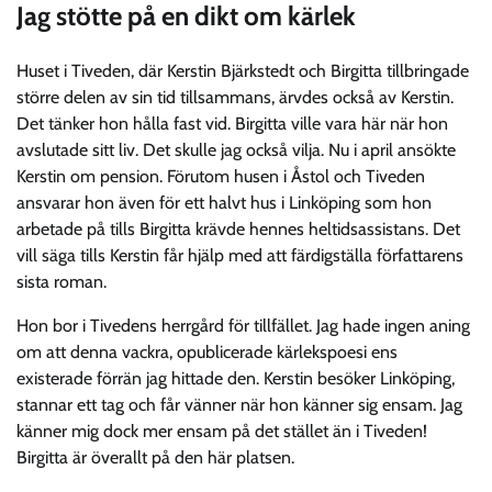
Jag stötte på en dikt om kärlek
Huset i Tiveden, där Kerstin Bjärkstedt och Birgitta tillbringade
större delen av sin tid tillsammans, ärvdes också av Kerstin.
Det tänker hon hålla fast vid. Birgitta ville vara här när hon
avslutade sitt liv. Det skulle jag också vilja. Nu i april ansökte
Kerstin om pension. Förutom husen i Åstol och Tiveden
ansvarar hon även för ett halvt hus i Linköping som hon
arbetade på tills Birgitta krävde hennes heltidsassistans. Det
vill säga tills Kerstin får hjälp med att färdigställa författarens
sista roman.
Hon bor i Tivedens herrgård för tillfället. Jag hade ingen aning
om att denna vackra, opublicerade kärlekspoesi ens
existerade förrän jag hittade den. Kerstin besöker Linköping,
stannar ett tag och får vänner när hon känner sig ensam. Jag
känner mig dock mer ensam på det stället än i Tiveden!
Birgitta är överallt på den här platsen.