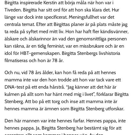
Birgitta inspirerade Kerstin att börja måla när hon var i
Tiveden. Birgitta har sitt ord för att hon ska klara det. Hur
länge var dock inte specificerat. Meningsfullhet var det
centrala temat. Efter att Birgittas planer är på plats måste jag
ta reda på syftet med mitt liv. Hon har haft fler kändisvänner,
älskare och älskarinnor än vad den genomsnittliga personen
kan räkna, är en tidig feminist, var en missbrukare och är en
idol för HBT-gemenskapen. Birgitta Stenbergs livshistoria
filmatiseras och hon är 78 år.
Och nu, vid 78 års ålder, kan hon få reda på att hennes
mamma inte var den hon trodde att hon var tack vare ett
DNA-test på ett enda hårstrå. “Jag känner att det här är
kulmen på allt som har hänt med mig i livet”, förklarar Birgitta
Stenberg. Att bo på ett torg och inse att mamma inte är
hennes mamma är ämnen som Birgitta Stenberg utforskar.
Den här mannen var inte hennes farfar. Hennes pappa, inte
hennes pappa. Ja, Birgitta Stenberg har bestämt sig för att