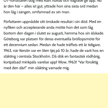
OT-författaren dog med klart huvud och vägrade ge upp. Nu
är den här – alles ist gut, yttrade hon sina sista ord medan
hon låg i sängen, omfamnad av sin man.
Författaren uppnådde sitt önskade resultat i sin död. Med en
nyfiken och accepterande anda mötte hon det som låg
bortom den dagen i slutet av augusti, hemma hos sin älskade.
Göteborg var platsen för deras eventuella bröllopsmöte för
ett decennium sedan. Medan de hade träffats ett år tidigare,
1963, när Kerstin var en liten tjej på 10 år, hade de varit hos en
släkting i centrala Stockholm. Då dök en fantastisk rödhårig,
kortpälsad minkpäls varelse upp! Wow, 1963! “Var försiktig
med den där!” min släkting varnade mig.