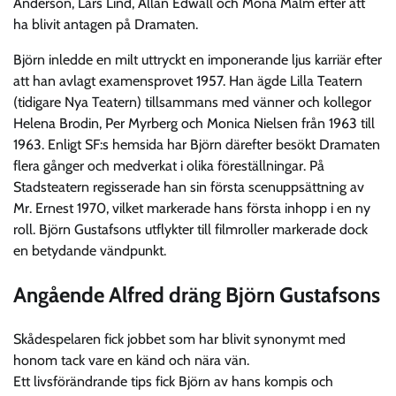
Anderson, Lars Lind, Allan Edwall och Mona Malm efter att
ha blivit antagen på Dramaten.
Björn inledde en milt uttryckt en imponerande ljus karriär efter
att han avlagt examensprovet 1957. Han ägde Lilla Teatern
(tidigare Nya Teatern) tillsammans med vänner och kollegor
Helena Brodin, Per Myrberg och Monica Nielsen från 1963 till
1963. Enligt SF:s hemsida har Björn därefter besökt Dramaten
flera gånger och medverkat i olika föreställningar. På
Stadsteatern regisserade han sin första scenuppsättning av
Mr. Ernest 1970, vilket markerade hans första inhopp i en ny
roll. Björn Gustafsons utflykter till filmroller markerade dock
en betydande vändpunkt.
Angående Alfred dräng Björn Gustafsons
Skådespelaren fick jobbet som har blivit synonymt med
honom tack vare en känd och nära vän.
Ett livsförändrande tips fick Björn av hans kompis och