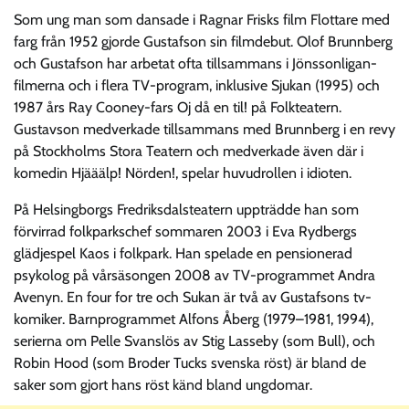
Som ung man som dansade i Ragnar Frisks film Flottare med
farg från 1952 gjorde Gustafson sin filmdebut. Olof Brunnberg
och Gustafson har arbetat ofta tillsammans i Jönssonligan-
filmerna och i flera TV-program, inklusive Sjukan (1995) och
1987 års Ray Cooney-fars Oj då en til! på Folkteatern.
Gustavson medverkade tillsammans med Brunnberg i en revy
på Stockholms Stora Teatern och medverkade även där i
komedin Hjääälp! Nörden!, spelar huvudrollen i idioten.
På Helsingborgs Fredriksdalsteatern uppträdde han som
förvirrad folkparkschef sommaren 2003 i Eva Rydbergs
glädjespel Kaos i folkpark. Han spelade en pensionerad
psykolog på vårsäsongen 2008 av TV-programmet Andra
Avenyn. En four for tre och Sukan är två av Gustafsons tv-
komiker. Barnprogrammet Alfons Åberg (1979–1981, 1994),
serierna om Pelle Svanslös av Stig Lasseby (som Bull), och
Robin Hood (som Broder Tucks svenska röst) är bland de
saker som gjort hans röst känd bland ungdomar.