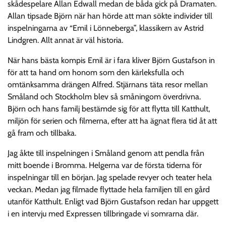
skådespelare Allan Edwall medan de båda gick på Dramaten.
Allan tipsade Björn när han hörde att man sökte individer till
inspelningarna av “Emil i Lönneberga”, klassikern av Astrid
Lindgren. Allt annat är väl historia.
När hans bästa kompis Emil är i fara kliver Björn Gustafson in
för att ta hand om honom som den kärleksfulla och
omtänksamma drängen Alfred. Stjärnans täta resor mellan
Småland och Stockholm blev så småningom överdrivna.
Björn och hans familj bestämde sig för att flytta till Katthult,
miljön för serien och filmerna, efter att ha ägnat flera tid åt att
gå fram och tillbaka.
Jag åkte till inspelningen i Småland genom att pendla från
mitt boende i Bromma. Helgerna var de första tiderna för
inspelningar till en början. Jag spelade revyer och teater hela
veckan. Medan jag filmade flyttade hela familjen till en gård
utanför Katthult. Enligt vad Björn Gustafson redan har uppgett
i en intervju med Expressen tillbringade vi somrarna där.