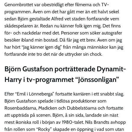
Genombrottet var obestridligt efter filmerna och TV-
programmen. Även om det har gått mer än ett halvt sekel
sedan Björn gestaltade Alfred vet staden fortfarande vem
skådespelaren är. Redan nu känner folk igen mig. Det finns
för- och nackdelar med det. Personer som söker autografer
besöker ibland min bostad. Då får jag ett brev. Även om jag
har hört “Jag känner igen dig” från många människor kan jag
fortfarande inte tro det när de uttrycker sin chock.
Björn Gustafson porträtterade Dynamit-
Harry i tv-programmet “Jönssonligan”
Efter “Emil i Lönneberga” fortsatte karriären i ett snabbt slag.
Björn Gustafson spelade i tidlösa produktioner som
Rosenbaddarna, Madicken och Dubbelstöarna och fortsatte
att uppträda på scenen. Björn, å sin sida, landade sin näst
mest ikoniska roll i början av 1980-talet. Nils Brandts avhopp
från rollen som “Rocky” skapade en öppning i vad som utan