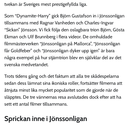
tvekan är Sveriges mest prestigefyllda liga.
Som “Dynamite-Harry” gick Björn Gustafson in i Jönssonligan
tillsammans med Ragnar Vanheden och Charles-Ingvar
“Sickan” Jönsson. Vi fick följa den oslagbara trion Björn, Gösta
Ekman och Ulf Brunnberg i flera videor. De omhuldade
filmmästerverken “Jönssonligan på Mallorca”, “Jönssonligan
får Goldfeber” och “Jönssonligan dyker upp igen” är bara
några exempel på hur stjärntrion blev en självklar del av det
svenska medvetandet.
Trots tidens gång och det faktum att alla tre skådespelarna
sedan dess lämnat sina ikoniska roller, fortsätter filmerna att
åtnjuta minst lika mycket popularitet som de gjorde när de
släpptes. De tre vännernas resa avslutades dock efter att ha
sett ett antal filmer tillsammans.
Sprickan inne i Jönssonligan