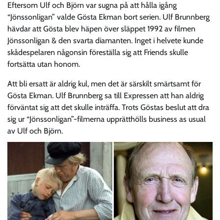
Eftersom Ulf och Björn var sugna på att hålla igång
“Jönssonligan” valde Gösta Ekman bort serien. Ulf Brunnberg
hävdar att Gösta blev häpen över släppet 1992 av filmen
Jönssonligan & den svarta diamanten. Inget i helvete kunde
skådespelaren någonsin föreställa sig att Friends skulle
fortsätta utan honom.
Att bli ersatt är aldrig kul, men det är särskilt smärtsamt för
Gösta Ekman. Ulf Brunnberg sa till Expressen att han aldrig
förväntat sig att det skulle inträffa. Trots Göstas beslut att dra
sig ur “Jönssonligan”-filmerna upprätthölls business as usual
av Ulf och Björn.