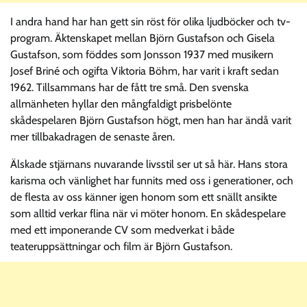
I andra hand har han gett sin röst för olika ljudböcker och tv-
program. Äktenskapet mellan Björn Gustafson och Gisela
Gustafson, som föddes som Jonsson 1937 med musikern
Josef Briné och ogifta Viktoria Böhm, har varit i kraft sedan
1962. Tillsammans har de fått tre små. Den svenska
allmänheten hyllar den mångfaldigt prisbelönte
skådespelaren Björn Gustafson högt, men han har ändå varit
mer tillbakadragen de senaste åren.
Älskade stjärnans nuvarande livsstil ser ut så här. Hans stora
karisma och vänlighet har funnits med oss i generationer, och
de flesta av oss känner igen honom som ett snällt ansikte
som alltid verkar flina när vi möter honom. En skådespelare
med ett imponerande CV som medverkat i både
teateruppsättningar och film är Björn Gustafson.