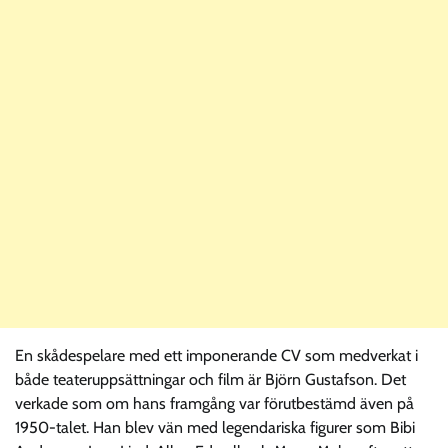
En skådespelare med ett imponerande CV som medverkat i
både teateruppsättningar och film är Björn Gustafson. Det
verkade som om hans framgång var förutbestämd även på
1950-talet. Han blev vän med legendariska figurer som Bibi