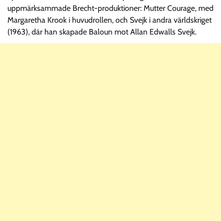
uppmärksammade Brecht-produktioner: Mutter Courage, med
Margaretha Krook i huvudrollen, och Svejk i andra världskriget
(1963), där han skapade Baloun mot Allan Edwalls Svejk.