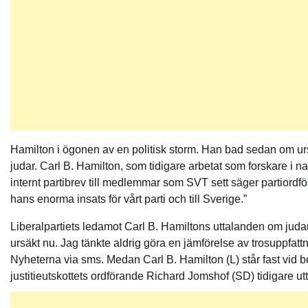
Hamilton i ögonen av en politisk storm. Han bad sedan om ursäk
judar. Carl B. Hamilton, som tidigare arbetat som forskare i na
internt partibrev till medlemmar som SVT sett säger partiordföra
hans enorma insats för vårt parti och till Sverige.”
Liberalpartiets ledamot Carl B. Hamiltons uttalanden om judar 
ursäkt nu. Jag tänkte aldrig göra en jämförelse av trosuppfattnin
Nyheterna via sms. Medan Carl B. Hamilton (L) står fast vid bes
justitieutskottets ordförande Richard Jomshof (SD) tidigare 