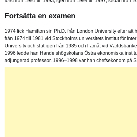
först från 1991 till 1993, igen från 1994 till 1997, sedan från 
Fortsätta en examen
1974 fick Hamilton sin Ph.D. från London University efter att h
från 1974 till 1981 vid Stockholms universitets institut för in
University och slutligen från 1985 och framåt vid Världsban
1996 ledde han Handelshögskolans Östra ekonomiska institu
adjungerad professor. 1996–1998 var han chefsekonom på 