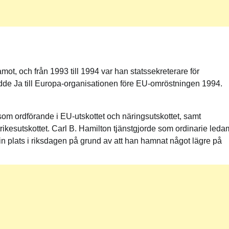
ot, och från 1993 till 1994 var han statssekreterare för
dde Ja till Europa-organisationen före EU-omröstningen 1994.
at som ordförande i EU-utskottet och näringsutskottet, samt
ikesutskottet. Carl B. Hamilton tjänstgjorde som ordinarie leda
e sin plats i riksdagen på grund av att han hamnat något lägre på