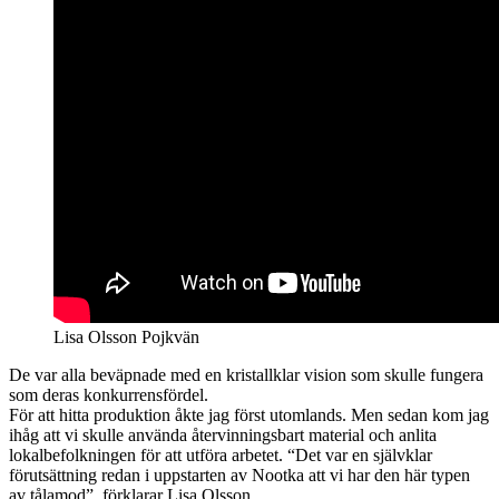
Lisa Olsson Pojkvän
De var alla beväpnade med en kristallklar vision som skulle fungera
som deras konkurrensfördel.
För att hitta produktion åkte jag först utomlands. Men sedan kom jag
ihåg att vi skulle använda återvinningsbart material och anlita
lokalbefolkningen för att utföra arbetet. “Det var en självklar
förutsättning redan i uppstarten av Nootka att vi har den här typen
av tålamod”, förklarar Lisa Olsson.