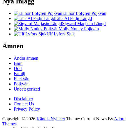
Nya Inlägg
Ellinor Löfgren Pojkvän
Lilla Al Fadji Längd
Sigvard Marjasin Längd
Molly Nutley Pojkvän
Ulf Lyfors Sjuk
Ämnen
Andra ämnen
Barn
Död
Familj
Flickvän
Pojkvän
Uncategorized
Disclaimer
Contact Us
Privacy Policy
Copyright © 2026
Kändis Nyheter
Theme: Current News By
Adore
Themes
.