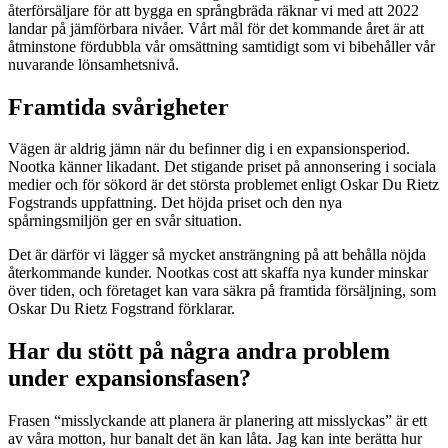
återförsäljare för att bygga en språngbräda räknar vi med att 2022
landar på jämförbara nivåer. Vårt mål för det kommande året är att
åtminstone fördubbla vår omsättning samtidigt som vi bibehåller vår
nuvarande lönsamhetsnivå.
Framtida svårigheter
Vägen är aldrig jämn när du befinner dig i en expansionsperiod.
Nootka känner likadant. Det stigande priset på annonsering i sociala
medier och för sökord är det största problemet enligt Oskar Du Rietz
Fogstrands uppfattning. Det höjda priset och den nya
spårningsmiljön ger en svår situation.
Det är därför vi lägger så mycket ansträngning på att behålla nöjda
återkommande kunder. Nootkas cost att skaffa nya kunder minskar
över tiden, och företaget kan vara säkra på framtida försäljning, som
Oskar Du Rietz Fogstrand förklarar.
Har du stött på några andra problem
under expansionsfasen?
Frasen “misslyckande att planera är planering att misslyckas” är ett
av våra motton, hur banalt det än kan låta. Jag kan inte berätta hur