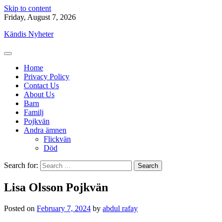
Skip to content
Friday, August 7, 2026
Kändis Nyheter
Home
Privacy Policy
Contact Us
About Us
Barn
Familj
Pojkvän
Andra ämnen
Flickvän
Död
Search for:
Lisa Olsson Pojkvän
Posted on
February 7, 2024
by
abdul rafay