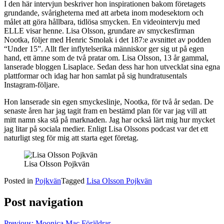
I den här intervjun beskriver hon inspirationen bakom företagets
grundande, svårigheterna med att arbeta inom modesektorn och
målet att göra hållbara, tidlösa smycken. En videointervju med
ELLE visar henne. Lisa Olsson, grundare av smyckesfirman
Nootka, följer med Henric Smolak i det 187:e avsnittet av podden
“Under 15”. Allt fler inflytelserika människor ger sig ut på egen
hand, ett ämne som de två pratar om. Lisa Olsson, 13 år gammal,
lanserade bloggen Lisaplace. Sedan dess har hon utvecklat sina egna
plattformar och idag har hon samlat på sig hundratusentals
Instagram-följare.
Hon lanserade sin egen smyckeslinje, Nootka, för två år sedan. De
senaste åren har jag tagit fram en bestämd plan för var jag vill att
mitt namn ska stå på marknaden. Jag har också lärt mig hur mycket
jag litar på sociala medier. Enligt Lisa Olssons podcast var det ett
naturligt steg för mig att starta eget företag.
Lisa Olsson Pojkvän
Posted in
Pojkvän
Tagged
Lisa Olsson Pojkvän
Post navigation
Previous:
Moonica Mac Föräldrar