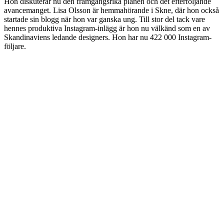
Hon diskuterar nu den framgångsrika planen och det efterföljande
avancemanget. Lisa Olsson är hemmahörande i Skne, där hon också
startade sin blogg när hon var ganska ung. Till stor del tack vare
hennes produktiva Instagram-inlägg är hon nu välkänd som en av
Skandinaviens ledande designers. Hon har nu 422 000 Instagram-
följare.