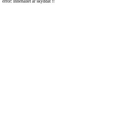
error:
Innehållet är skyddat !!