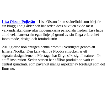
Lisa Olsson Pojkvän
– Lisa Olsson är en skånefödd som började
sin blogg i tidig ålder och har sedan dess blivit en av de mest
välkända skandinaviska modemakarna på sociala medier. Lisa hade
alltid velat lansera sin egen linje på grund av sin långa erfarenhet
inom mode, design och fotoindustrin.
2019 gjorde hon äntligen denna dröm till verklighet genom att
lansera Nootka. Den kala ytan på Nootka smycken är ett
signaturdesignelement; Företaget har länge sökt sig till naturen för
att få inspiration. Sedan starten har hållbar produktion varit en
central grundsats, som påverkat många aspekter av företaget som det
finns nu.