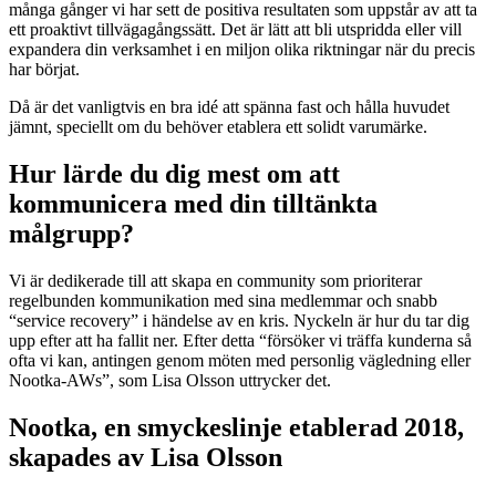
många gånger vi har sett de positiva resultaten som uppstår av att ta
ett proaktivt tillvägagångssätt. Det är lätt att bli utspridda eller vill
expandera din verksamhet i en miljon olika riktningar när du precis
har börjat.
Då är det vanligtvis en bra idé att spänna fast och hålla huvudet
jämnt, speciellt om du behöver etablera ett solidt varumärke.
Hur lärde du dig mest om att
kommunicera med din tilltänkta
målgrupp?
Vi är dedikerade till att skapa en community som prioriterar
regelbunden kommunikation med sina medlemmar och snabb
“service recovery” i händelse av en kris. Nyckeln är hur du tar dig
upp efter att ha fallit ner. Efter detta “försöker vi träffa kunderna så
ofta vi kan, antingen genom möten med personlig vägledning eller
Nootka-AWs”, som Lisa Olsson uttrycker det.
Nootka, en smyckeslinje etablerad 2018,
skapades av Lisa Olsson