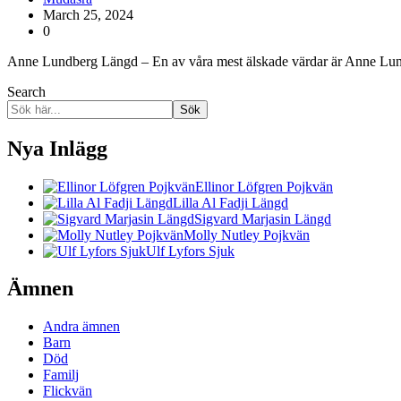
March 25, 2024
0
Anne Lundberg Längd – En av våra mest älskade värdar är Anne Lun
Search
Sök
Nya Inlägg
Ellinor Löfgren Pojkvän
Lilla Al Fadji Längd
Sigvard Marjasin Längd
Molly Nutley Pojkvän
Ulf Lyfors Sjuk
Ämnen
Andra ämnen
Barn
Död
Familj
Flickvän