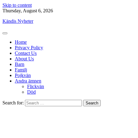
Skip to content
Thursday, August 6, 2026
Kändis Nyheter
Home
Privacy Policy
Contact Us
About Us
Barn
Familj
Pojkvän
Andra ämnen
Flickvän
Död
Search for: