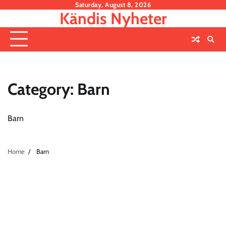
Skip
Saturday, August 8, 2026
Kändis Nyheter
to
content
Category:
Barn
Barn
Home
Barn