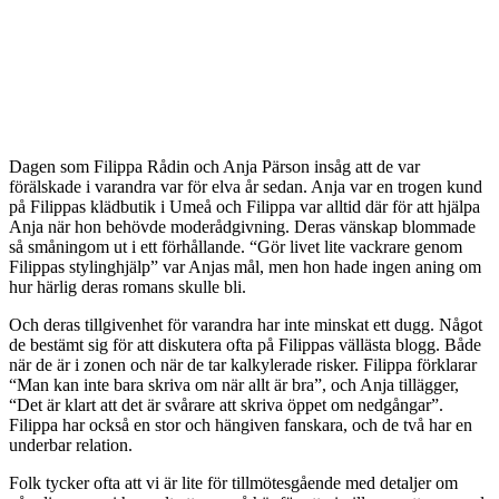
Dagen som Filippa Rådin och Anja Pärson insåg att de var
förälskade i varandra var för elva år sedan. Anja var en trogen kund
på Filippas klädbutik i Umeå och Filippa var alltid där för att hjälpa
Anja när hon behövde moderådgivning. Deras vänskap blommade
så småningom ut i ett förhållande. “Gör livet lite vackrare genom
Filippas stylinghjälp” var Anjas mål, men hon hade ingen aning om
hur härlig deras romans skulle bli.
Och deras tillgivenhet för varandra har inte minskat ett dugg. Något
de bestämt sig för att diskutera ofta på Filippas vällästa blogg. Både
när de är i zonen och när de tar kalkylerade risker. Filippa förklarar
“Man kan inte bara skriva om när allt är bra”, och Anja tillägger,
“Det är klart att det är svårare att skriva öppet om nedgångar”.
Filippa har också en stor och hängiven fanskara, och de två har en
underbar relation.
Folk tycker ofta att vi är lite för tillmötesgående med detaljer om