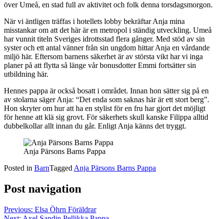
över Umeå, en stad full av aktivitet och folk denna torsdagsmorgon.
När vi äntligen träffas i hotellets lobby bekräftar Anja mina
misstankar om att det här är en metropol i ständig utveckling. Umeå
har vunnit titeln Sveriges idrottsstad flera gånger. Med stöd av sin
syster och ett antal vänner från sin ungdom hittar Anja en vårdande
miljö här. Eftersom barnens säkerhet är av största vikt har vi inga
planer på att flytta så länge vår bonusdotter Emmi fortsätter sin
utbildning här.
Hennes pappa är också bosatt i området. Innan hon sätter sig på en
av stolarna säger Anja: “Det enda som saknas här är ett stort berg”.
Hon skryter om hur att ha en stylist för en fru har gjort det möjligt
för henne att klä sig grovt. För säkerhets skull kanske Filippa alltid
dubbelkollar allt innan du går. Enligt Anja känns det tryggt.
Anja Pärsons Barns Pappa
Posted in
Barn
Tagged
Anja Pärsons Barns Pappa
Post navigation
Previous:
Elsa Öhrn Föräldrar
Next:
Axel Sandin Pellikka Pappa