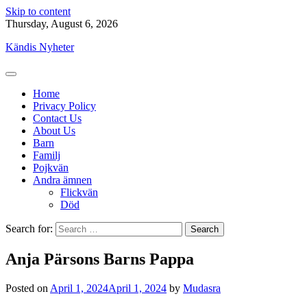
Skip to content
Thursday, August 6, 2026
Kändis Nyheter
Home
Privacy Policy
Contact Us
About Us
Barn
Familj
Pojkvän
Andra ämnen
Flickvän
Död
Search for:
Anja Pärsons Barns Pappa
Posted on
April 1, 2024
April 1, 2024
by
Mudasra