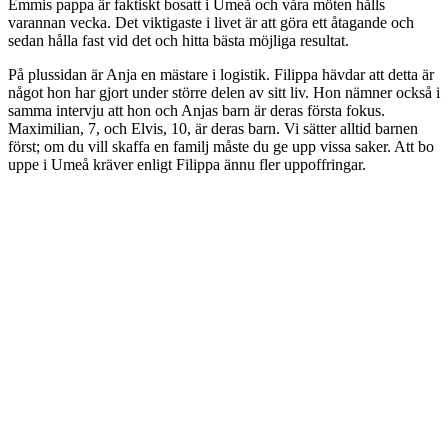
Emmis pappa är faktiskt bosatt i Umeå och våra möten hålls
varannan vecka. Det viktigaste i livet är att göra ett åtagande och
sedan hålla fast vid det och hitta bästa möjliga resultat.
På plussidan är Anja en mästare i logistik. Filippa hävdar att detta är
något hon har gjort under större delen av sitt liv. Hon nämner också i
samma intervju att hon och Anjas barn är deras första fokus.
Maximilian, 7, och Elvis, 10, är deras barn. Vi sätter alltid barnen
först; om du vill skaffa en familj måste du ge upp vissa saker. Att bo
uppe i Umeå kräver enligt Filippa ännu fler uppoffringar.