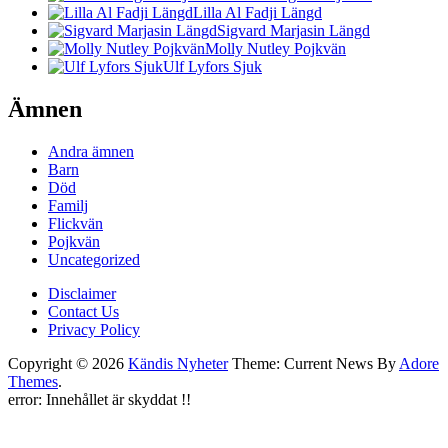
Lilla Al Fadji Längd
Sigvard Marjasin Längd
Molly Nutley Pojkvän
Ulf Lyfors Sjuk
Ämnen
Andra ämnen
Barn
Död
Familj
Flickvän
Pojkvän
Uncategorized
Disclaimer
Contact Us
Privacy Policy
Copyright © 2026
Kändis Nyheter
Theme: Current News By
Adore
Themes
.
error:
Innehållet är skyddat !!