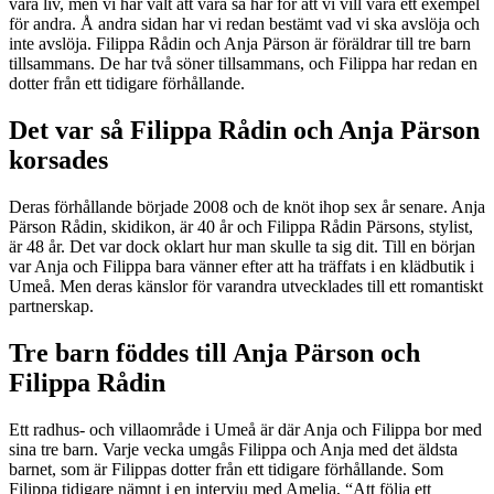
våra liv, men vi har valt att vara så här för att vi vill vara ett exempel
för andra. Å andra sidan har vi redan bestämt vad vi ska avslöja och
inte avslöja. Filippa Rådin och Anja Pärson är föräldrar till tre barn
tillsammans. De har två söner tillsammans, och Filippa har redan en
dotter från ett tidigare förhållande.
Det var så Filippa Rådin och Anja Pärson
korsades
Deras förhållande började 2008 och de knöt ihop sex år senare. Anja
Pärson Rådin, skidikon, är 40 år och Filippa Rådin Pärsons, stylist,
är 48 år. Det var dock oklart hur man skulle ta sig dit. Till en början
var Anja och Filippa bara vänner efter att ha träffats i en klädbutik i
Umeå. Men deras känslor för varandra utvecklades till ett romantiskt
partnerskap.
Tre barn föddes till Anja Pärson och
Filippa Rådin
Ett radhus- och villaområde i Umeå är där Anja och Filippa bor med
sina tre barn. Varje vecka umgås Filippa och Anja med det äldsta
barnet, som är Filippas dotter från ett tidigare förhållande. Som
Filippa tidigare nämnt i en intervju med Amelia, “Att följa ett