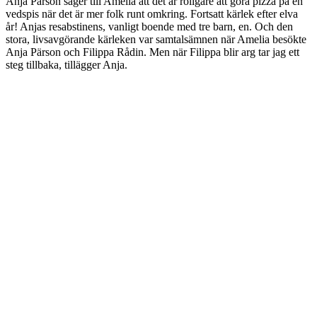
Anja Pärson säger till Amelia att det är roligare att göra pizza på en
vedspis när det är mer folk runt omkring. Fortsatt kärlek efter elva
år! Anjas resabstinens, vanligt boende med tre barn, en. Och den
stora, livsavgörande kärleken var samtalsämnen när Amelia besökte
Anja Pärson och Filippa Rådin. Men när Filippa blir arg tar jag ett
steg tillbaka, tillägger Anja.