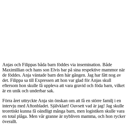
Anjas och Filippas båda barn föddes via insemination. Både
Maximillian och hans son Elvis bar på sina respektive mammor när
de föddes. Anja väntade barn den här gången. Jag har fått nog av
det. Filippa sa till Expressen att hon var glad för Anjas skull
eftersom hon skulle få uppleva att vara gravid och föda barn, vilket
är en unik och underbar sak.
Förra året uttryckte Anja sin önskan om att få en större familj i en
intervju med Aftonbladet. Självklart! Oavsett vad är jag! Jag skulle
teoretiskt kunna få oändligt många barn, men logistiken skulle vara
en total plåga. Men vår granne är nybliven mamma, och hon rycker
överallt.