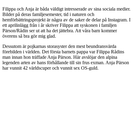
Filippa och Anja är båda väldigt intresserade av sina sociala medier.
Bilder på deras familjesemester, tid i naturen och
hemförbättringsprojekt är några av de saker de delar på Instagram. I
ett aprilinlägg från i år skriver Filippa att syskonen i familjen
Pärson/Rådin ser ut att ha det jättebra. Att våra barn kommer
överens så bra gör mig glad.
Dessutom är pojkarnas storasyster den mest beundransvärda
förebilden i världen. Det första barnets pappa var Filippa Rådins
man innan hon träffade Anja Pärson. Här avslöjar den alpina
legenden arten av hans förhållande till sin frus exman. Anja Pärson
har vunnit 42 världscuper och vunnit sex OS-guld.