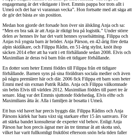
engagemang är det viktigaste i livet. Emmis pappa bor trots allt i
Umeå och det har vi varannan vecka”. Hon fortsatte med att säga att
de gör det bästa av sin position.
Medan hon gjorde det forsade hon över sin älskling Anja och sa:
“Men en bra sak är att Anja är riktigt bra på logistik.” Under större
delen av hennes liv har det varit hennes sysselsättning. Filippa och
Anjas två yngsta barn är bröder. Anja Pärson, en 42-årig före detta
alpin skidåkare, och Filippa Rådin, en 51-årig stylist, knöt ihop
säcken 2014 efter att ha varit i ett förhållande sedan 2008. Elvis och
Maximilian är deras två barn från ett tidigare förhållande.
En dotter som heter Emmi föddes till Filippa från ett tidigare
förhållande. Barnen syns på sina föräldrars sociala medier och även
på några premiärer här och där. 2006 fick Filippa ett barn som heter
Emmi med sin exman Patrik Rådin. Anja och Filippa välkomnade
sin bebis Elvis till världen 2012. Maximilian föddes till paret tre år
senare. Idag var det Emmis sjuttonde födelsedag, Elvis elfte och
Maximilians åtta år. Alla i familjen är bosatta i Umeå.
Ett hus vid havet har precis byggts där. Filippa Rådins och Anja
Pärsons kärlek har bara växt sig starkare efter 15 års samvaro. För
att stärka bandet konsulterar de experter vid behov. Enligt Anja
Pärson har hon precis ägnat mer än tre timmar åt att skotta snö,
vilket har varit fullkomligt fruktlöst eftersom snön hela tiden faller