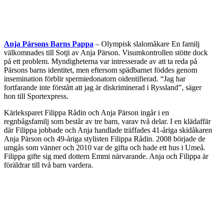
Anja Pärsons Barns Pappa
– Olympisk slalomåkare En familj
välkomnades till Sotji av Anja Pärson. Visumkontrollen stötte dock
på ett problem. Myndigheterna var intresserade av att ta reda på
Pärsons barns identitet, men eftersom spädbarnet föddes genom
insemination förblir spermiedonatorn oidentifierad. “Jag har
fortfarande inte förstått att jag är diskriminerad i Ryssland”, säger
hon till Sportexpress.
Kärleksparet Filippa Rådin och Anja Pärson ingår i en
regnbågsfamilj som består av tre barn, varav två delar. I en klädaffär
där Filippa jobbade och Anja handlade träffades 41-åriga skidåkaren
Anja Pärson och 49-åriga stylisten Filippa Rådin. 2008 började de
umgås som vänner och 2010 var de gifta och hade ett hus i Umeå.
Filippa gifte sig med dottern Emmi närvarande. Anja och Filippa är
föräldrar till två barn vardera.