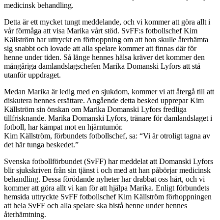
medicinsk behandling.
Detta är ett mycket tungt meddelande, och vi kommer att göra allt i
vår förmåga att visa Marika vårt stöd. SvFF:s fotbollschef Kim
Källström har uttryckt en förhoppning om att hon skulle återhämta
sig snabbt och lovade att alla spelare kommer att finnas där för
henne under tiden. Så länge hennes hälsa kräver det kommer den
mångåriga damlandslagschefen Marika Domanski Lyfors att stå
utanför uppdraget.
Medan Marika är ledig med en sjukdom, kommer vi att återgå till att
diskutera hennes ersättare. Angående detta besked upprepar Kim
Källström sin önskan om Marika Domanski Lyfors fredliga
tillfrisknande. Marika Domanski Lyfors, tränare för damlandslaget i
fotboll, har kämpat mot en hjärntumör.
Kim Källström, förbundets fotbollschef, sa: “Vi är otroligt tagna av
det här tunga beskedet.”
Svenska fotbollförbundet (SvFF) har meddelat att Domanski Lyfors
blir sjukskriven från sin tjänst i och med att han påbörjar medicinsk
behandling. Dessa förödande nyheter har drabbat oss hårt, och vi
kommer att göra allt vi kan för att hjälpa Marika. Enligt förbundets
hemsida uttryckte SvFF fotbollschef Kim Källström förhoppningen
att hela SvFF och alla spelare ska bistå henne under hennes
återhämtning.