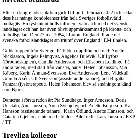
Efter en längre tids sjukdom gick Ulf bort i februari 2022 och sedan
dess har många kondoleanser från hela Sveriges fotbollsvärld
mottagits. En tyst minut hölls inför en kvalmatch med det svenska
landslaget och han har även blivit uppmärksammad på idrotts- och
fotbollsgalan. Den 27 maj 1984, i Luton, England, firade det
svenska fotbollslandslaget sin triumf över England i EM-finalen.
Guldetruppen från Sverige. På bilden uppifrån och ned: Anette
Nicklasson, Ingela Palmqvist, Angelica Burevik, Ulf Lyfors
(förbundskapten), Camilla Andersson, och Elisabeth Leidinge. På
andra raden, med start från vänster, har vi Helen Johansson, Mia
Kåberg, Karin Åhman-Svensson, Eva Andersson, Lena Videkull,
Gunilla Axén, Ulf Svensson (assisterande tränare), och Birgitta
Pantzar (fysioterapeut). Helen Johansson blev så småningom känd
som Björk.
Damerna i första raden är: Pia Sundhage, Inger Arnesson, Doris
Uusitalo, Ann Jansson, Anna Svenjeby, och Anette Börjesson. Kaj
Hansson (assisterande tränare), Karin Ödlund, Anette Hansson, och
Catarina Gjellan är inte med i bilden. Bildkredit: Lars Jansson / EXP
/ TT
Trevliga kollegor