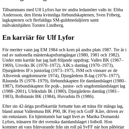
Tillsammans med Ulf Lyfors har tre andra ledamöter valts in: Ebba
Andersson, den första kvinnliga förbundskaptenen, Sven Friberg,
lagkaptenen och flerfaldiga SM-guldmedaljören samt
målvaktshjälten Torsten Lindberg.
En karriär för Ulf Lyfor
För meriter vann jag EM 1984 och kom på andra plats 1987. Tre år i
rad av nationella mästerskapsframgångar (1980, 1981 och 1982).
Under min karriär har jag haft följande uppdrag: Valles BK (1967–
1969), Ursviks IK (1970–1972), AIK:s damlag (1970–1973),
Djurgårdens IF:s juniorlag (1973–1975, JSM och vinnare av de
Allsvensk ungdomsserie 1974), Djurgårdens B-lag (1976–1977),
Råsunda IS (1978–1979), förbundskapten för damlandslaget (1980–
1987), förbundskapten för pojk-, junior- och ungdomslandslaget lag
(1988–2001), Ulriksdals IK (1980), Djurgårdens damlag (1981–
1983), Bollstanäs BK (1984), Huvudsta IS (1986).
Efter sin 42-åriga proffskarriär fortsatte han att träna för många lag,
bland annat Vallentuna BK P90, IK Frej och GoIF Kåre, driven av
sin entusiasm. En hjärntumör har tagit livet av Marika Domanski
Lyfors, tränaren för det svenska damlandslaget i fotboll. Hon
kommer att vara frånvarande från sin roll på SvFF när hon påbörjar