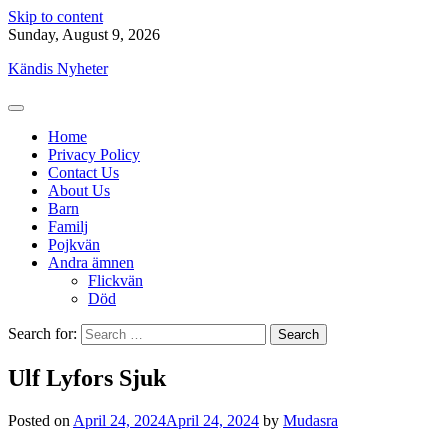
Skip to content
Sunday, August 9, 2026
Kändis Nyheter
Home
Privacy Policy
Contact Us
About Us
Barn
Familj
Pojkvän
Andra ämnen
Flickvän
Död
Search for:
Ulf Lyfors Sjuk
Posted on
April 24, 2024
April 24, 2024
by
Mudasra