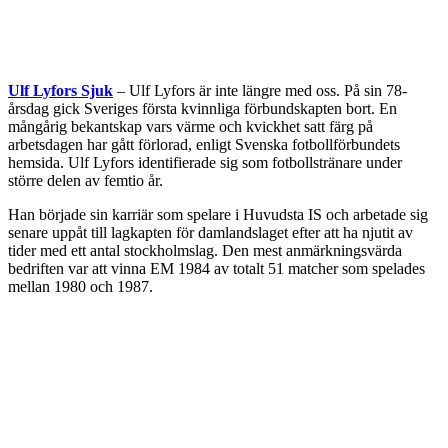
Ulf Lyfors Sjuk
– Ulf Lyfors är inte längre med oss. På sin 78-
årsdag gick Sveriges första kvinnliga förbundskapten bort. En
mångårig bekantskap vars värme och kvickhet satt färg på
arbetsdagen har gått förlorad, enligt Svenska fotbollförbundets
hemsida. Ulf Lyfors identifierade sig som fotbollstränare under
större delen av femtio år.
Han började sin karriär som spelare i Huvudsta IS och arbetade sig
senare uppåt till lagkapten för damlandslaget efter att ha njutit av
tider med ett antal stockholmslag. Den mest anmärkningsvärda
bedriften var att vinna EM 1984 av totalt 51 matcher som spelades
mellan 1980 och 1987.