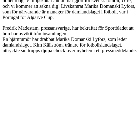
böner idag. Vi uppskattar allt du har gjort för svensk fotboll, Uffe,
och vi kommer att sakna dig! Livskamrat Marika Domanski Lyfors,
som för närvarande är manager för damlandslaget i fotboll, var i
Portugal för Algarve Cup.
Fredrik Madestam, pressansvarige, har bekräftat för Sportbladet att
hon har avvikit från insamlingen.
En hjärntumör har drabbat Marika Domanski Lyfors, som leder
damlandslaget. Kim Källström, tränare för fotbollslandslaget,
uttryckte sin trupps djupa chock över nyheten i ett pressmeddelande.