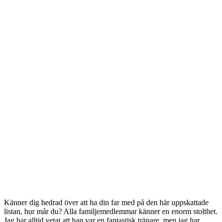
Känner dig hedrad över att ha din far med på den här uppskattade
listan, hur mår du? Alla familjemedlemmar känner en enorm stolthet.
Jag har alltid vetat att han var en fantastisk tränare, men jag har