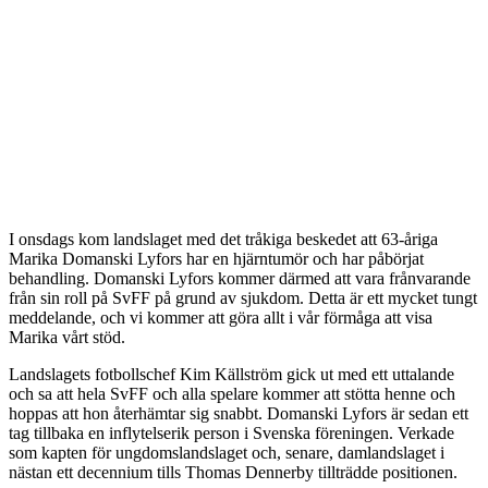
I onsdags kom landslaget med det tråkiga beskedet att 63-åriga
Marika Domanski Lyfors har en hjärntumör och har påbörjat
behandling. Domanski Lyfors kommer därmed att vara frånvarande
från sin roll på SvFF på grund av sjukdom. Detta är ett mycket tungt
meddelande, och vi kommer att göra allt i vår förmåga att visa
Marika vårt stöd.
Landslagets fotbollschef Kim Källström gick ut med ett uttalande
och sa att hela SvFF och alla spelare kommer att stötta henne och
hoppas att hon återhämtar sig snabbt. Domanski Lyfors är sedan ett
tag tillbaka en inflytelserik person i Svenska föreningen. Verkade
som kapten för ungdomslandslaget och, senare, damlandslaget i
nästan ett decennium tills Thomas Dennerby tillträdde positionen.