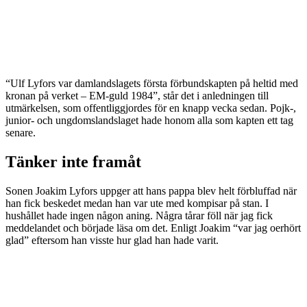
“Ulf Lyfors var damlandslagets första förbundskapten på heltid med
kronan på verket – EM-guld 1984”, står det i anledningen till
utmärkelsen, som offentliggjordes för en knapp vecka sedan. Pojk-,
junior- och ungdomslandslaget hade honom alla som kapten ett tag
senare.
Tänker inte framåt
Sonen Joakim Lyfors uppger att hans pappa blev helt förbluffad när
han fick beskedet medan han var ute med kompisar på stan. I
hushållet hade ingen någon aning. Några tårar föll när jag fick
meddelandet och började läsa om det. Enligt Joakim “var jag oerhört
glad” eftersom han visste hur glad han hade varit.