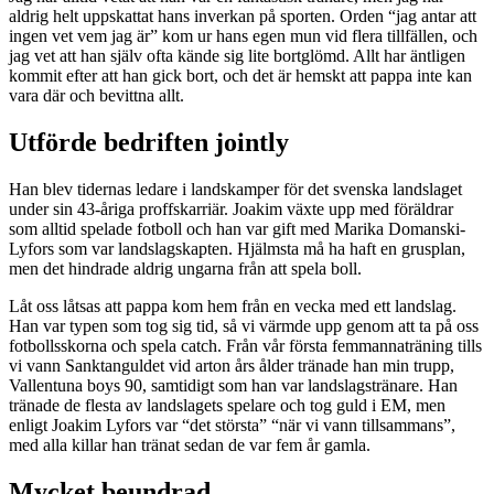
aldrig helt uppskattat hans inverkan på sporten. Orden “jag antar att
ingen vet vem jag är” kom ur hans egen mun vid flera tillfällen, och
jag vet att han själv ofta kände sig lite bortglömd. Allt har äntligen
kommit efter att han gick bort, och det är hemskt att pappa inte kan
vara där och bevittna allt.
Utförde bedriften jointly
Han blev tidernas ledare i landskamper för det svenska landslaget
under sin 43-åriga proffskarriär. Joakim växte upp med föräldrar
som alltid spelade fotboll och han var gift med Marika Domanski-
Lyfors som var landslagskapten. Hjälmsta må ha haft en grusplan,
men det hindrade aldrig ungarna från att spela boll.
Låt oss låtsas att pappa kom hem från en vecka med ett landslag.
Han var typen som tog sig tid, så vi värmde upp genom att ta på oss
fotbollsskorna och spela catch. Från vår första femmannaträning tills
vi vann Sanktanguldet vid arton års ålder tränade han min trupp,
Vallentuna boys 90, samtidigt som han var landslagstränare. Han
tränade de flesta av landslagets spelare och tog guld i EM, men
enligt Joakim Lyfors var “det största” “när vi vann tillsammans”,
med alla killar han tränat sedan de var fem år gamla.
Mycket beundrad