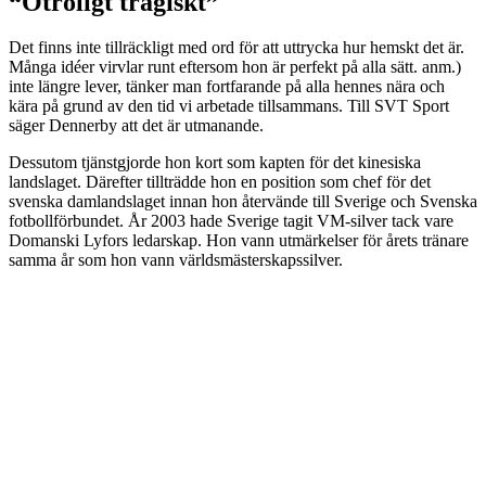
“Otroligt tragiskt”
Det finns inte tillräckligt med ord för att uttrycka hur hemskt det är.
Många idéer virvlar runt eftersom hon är perfekt på alla sätt. anm.)
inte längre lever, tänker man fortfarande på alla hennes nära och
kära på grund av den tid vi arbetade tillsammans. Till SVT Sport
säger Dennerby att det är utmanande.
Dessutom tjänstgjorde hon kort som kapten för det kinesiska
landslaget. Därefter tillträdde hon en position som chef för det
svenska damlandslaget innan hon återvände till Sverige och Svenska
fotbollförbundet. År 2003 hade Sverige tagit VM-silver tack vare
Domanski Lyfors ledarskap. Hon vann utmärkelser för årets tränare
samma år som hon vann världsmästerskapssilver.