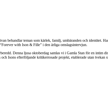
 skivan behandlar teman som kärlek, familj, umbäranden och identitet. 
orever with Ison & Fille” i den ärliga omslagsintervjun.
rberedd. Denna ljusa oktoberdag samlas vi i Gamla Stan för en intim di
h Isons efterföljande kritikerrosade projekt, etablerade utan tvekan si