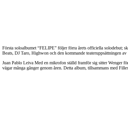
Första soloalbumet “FELIPE” följer förra årets officiella solodebut;
Beats, DJ Taro, Highwon och den kommande teateruppsättningen av “F
Juan Pablo Leiva Med en mikrofon ställd framför sig sitter Wenger fö
vägar många gånger genom åren. Detta album, tillsammans med Filles oc