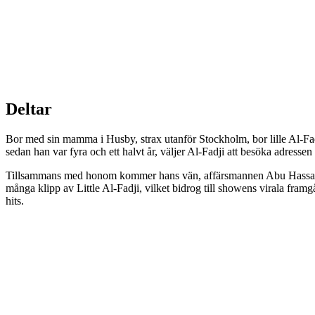
Deltar
Bor med sin mamma i Husby, strax utanför Stockholm, bor lille Al-Fadji,
sedan han var fyra och ett halvt år, väljer Al-Fadji att besöka adresse
Tillsammans med honom kommer hans vän, affärsmannen Abu Hassan, s
många klipp av Little Al-Fadji, vilket bidrog till showens virala framg
hits.