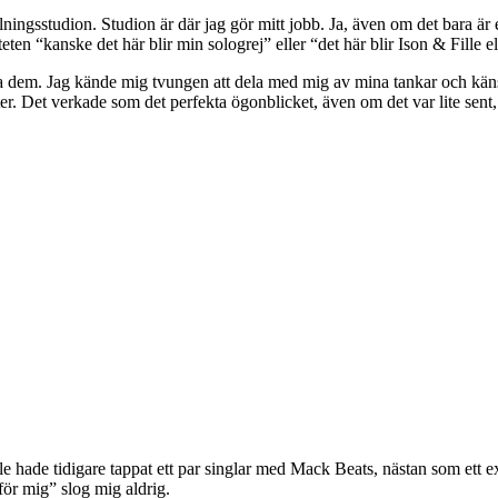
elningsstudion. Studion är där jag gör mitt jobb. Ja, även om det bara är e
 “kanske det här blir min sologrej” eller “det här blir Ison & Fille ell
a dem. Jag kände mig tvungen att dela med mig av mina tankar och känslor
ter. Det verkade som det perfekta ögonblicket, även om det var lite sent
 hade tidigare tappat ett par singlar med Mack Beats, nästan som ett exp
för mig” slog mig aldrig.