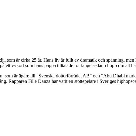
 som är cirka 25 år. Hans liv är fullt av dramatik och spänning, men han
n på ett vykort som hans pappa tilltalade för länge sedan i hopp om att h
om är ägare till “Svenska dotterförrådet AB” och “Abu Dhabi market
ång. Rapparen Fille Danza har varit en stöttepelare i Sveriges hiphopsce