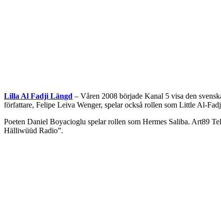
Lilla Al Fadji Längd
– Våren 2008 började Kanal 5 visa den svenska
författare, Felipe Leiva Wenger, spelar också rollen som Little Al-Fa
Poeten Daniel Boyacioglu spelar rollen som Hermes Saliba. Art89 Tel
Hälliwüüd Radio”.