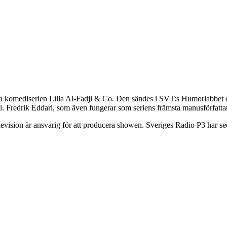
 komediserien Lilla Al-Fadji & Co. Den sändes i SVT:s Humorlabbet oc
dji. Fredrik Eddari, som även fungerar som seriens främsta manusförfatt
evision är ansvarig för att producera showen. Sveriges Radio P3 har 