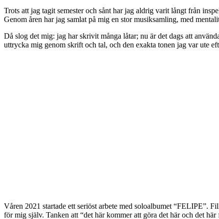
Trots att jag tagit semester och sånt har jag aldrig varit långt från insp
Genom åren har jag samlat på mig en stor musiksamling, med mentaliteten
Då slog det mig: jag har skrivit många låtar; nu är det dags att använd
uttrycka mig genom skrift och tal, och den exakta tonen jag var ute ef
Våren 2021 startade ett seriöst arbete med soloalbumet “FELIPE”. Fille
för mig själv. Tanken att “det här kommer att göra det här och det här 