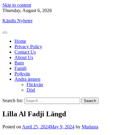
Skip to content
Thursday, August 6, 2026
Kändis Nyheter
Home
Privacy Policy
Contact Us
About Us
Barn
Familj
Pojkvän
Andra ämnen
Flickvän
Död
Search for:
Lilla Al Fadji Längd
Posted on
April 25, 2024
May 9, 2024
by
Mudasra