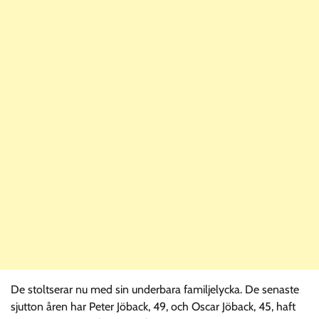
De stoltserar nu med sin underbara familjelycka. De senaste
sjutton åren har Peter Jöback, 49, och Oscar Jöback, 45, haft