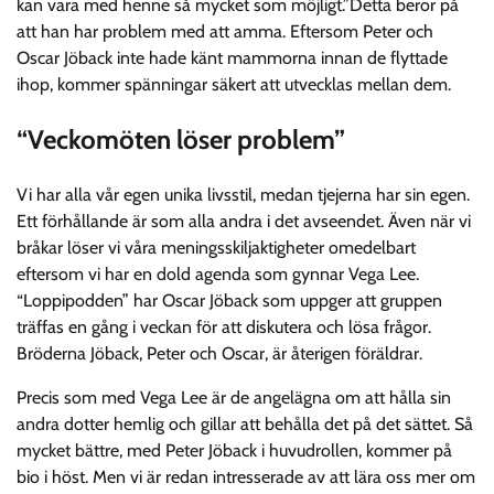
kan vara med henne så mycket som möjligt.”Detta beror på
att han har problem med att amma. Eftersom Peter och
Oscar Jöback inte hade känt mammorna innan de flyttade
ihop, kommer spänningar säkert att utvecklas mellan dem.
“Veckomöten löser problem”
Vi har alla vår egen unika livsstil, medan tjejerna har sin egen.
Ett förhållande är som alla andra i det avseendet. Även när vi
bråkar löser vi våra meningsskiljaktigheter omedelbart
eftersom vi har en dold agenda som gynnar Vega Lee.
“Loppipodden” har Oscar Jöback som uppger att gruppen
träffas en gång i veckan för att diskutera och lösa frågor.
Bröderna Jöback, Peter och Oscar, är återigen föräldrar.
Precis som med Vega Lee är de angelägna om att hålla sin
andra dotter hemlig och gillar att behålla det på det sättet. Så
mycket bättre, med Peter Jöback i huvudrollen, kommer på
bio i höst. Men vi är redan intresserade av att lära oss mer om