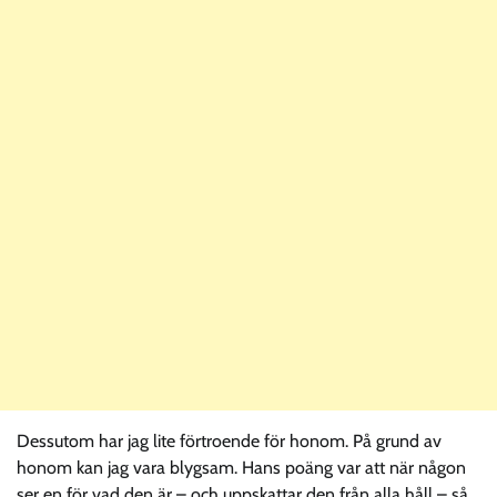
Dessutom har jag lite förtroende för honom. På grund av
honom kan jag vara blygsam. Hans poäng var att när någon
ser en för vad den är – och uppskattar den från alla håll – så