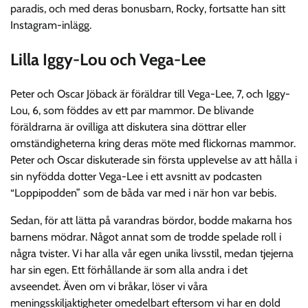
paradis, och med deras bonusbarn, Rocky, fortsatte han sitt
Instagram-inlägg.
Lilla Iggy-Lou och Vega-Lee
Peter och Oscar Jöback är föräldrar till Vega-Lee, 7, och Iggy-
Lou, 6, som föddes av ett par mammor. De blivande
föräldrarna är ovilliga att diskutera sina döttrar eller
omständigheterna kring deras möte med flickornas mammor.
Peter och Oscar diskuterade sin första upplevelse av att hålla i
sin nyfödda dotter Vega-Lee i ett avsnitt av podcasten
“Loppipodden” som de båda var med i när hon var bebis.
Sedan, för att lätta på varandras bördor, bodde makarna hos
barnens mödrar. Något annat som de trodde spelade roll i
några tvister. Vi har alla vår egen unika livsstil, medan tjejerna
har sin egen. Ett förhållande är som alla andra i det
avseendet. Även om vi bråkar, löser vi våra
meningsskiljaktigheter omedelbart eftersom vi har en dold