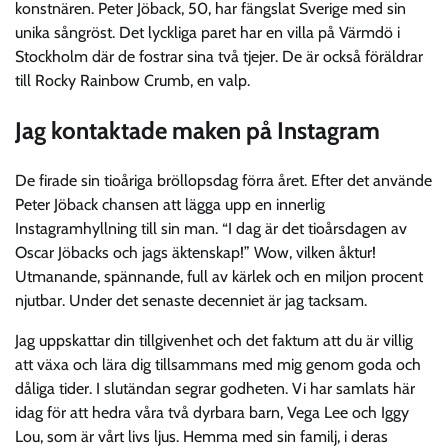
konstnären. Peter Jöback, 50, har fängslat Sverige med sin
unika sångröst. Det lyckliga paret har en villa på Värmdö i
Stockholm där de fostrar sina två tjejer. De är också föräldrar
till Rocky Rainbow Crumb, en valp.
Jag kontaktade maken på Instagram
De firade sin tioåriga bröllopsdag förra året. Efter det använde
Peter Jöback chansen att lägga upp en innerlig
Instagramhyllning till sin man. “I dag är det tioårsdagen av
Oscar Jöbacks och jags äktenskap!” Wow, vilken åktur!
Utmanande, spännande, full av kärlek och en miljon procent
njutbar. Under det senaste decenniet är jag tacksam.
Jag uppskattar din tillgivenhet och det faktum att du är villig
att växa och lära dig tillsammans med mig genom goda och
dåliga tider. I slutändan segrar godheten. Vi har samlats här
idag för att hedra våra två dyrbara barn, Vega Lee och Iggy
Lou, som är vårt livs ljus. Hemma med sin familj, i deras