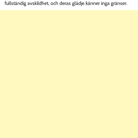
fullständig avskildhet, och deras glädje känner inga gränser.