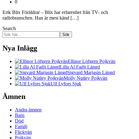
0
Erik Blix Föräldrar – Blix har erfarenhet från TV- och
radiobranschen. Han är mest känd […]
Search
Sök
Nya Inlägg
Ellinor Löfgren Pojkvän
Lilla Al Fadji Längd
Sigvard Marjasin Längd
Molly Nutley Pojkvän
Ulf Lyfors Sjuk
Ämnen
Andra ämnen
Barn
Död
Familj
Flickvän
Pojkvän