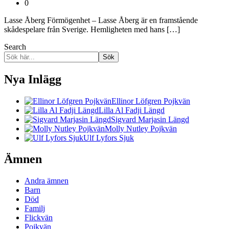
0
Lasse Åberg Förmögenhet – Lasse Åberg är en framstående
skådespelare från Sverige. Hemligheten med hans […]
Search
Sök
Nya Inlägg
Ellinor Löfgren Pojkvän
Lilla Al Fadji Längd
Sigvard Marjasin Längd
Molly Nutley Pojkvän
Ulf Lyfors Sjuk
Ämnen
Andra ämnen
Barn
Död
Familj
Flickvän
Pojkvän