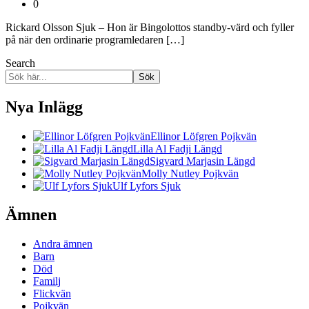
0
Rickard Olsson Sjuk – Hon är Bingolottos standby-värd och fyller
på när den ordinarie programledaren […]
Search
Sök
Nya Inlägg
Ellinor Löfgren Pojkvän
Lilla Al Fadji Längd
Sigvard Marjasin Längd
Molly Nutley Pojkvän
Ulf Lyfors Sjuk
Ämnen
Andra ämnen
Barn
Död
Familj
Flickvän
Pojkvän