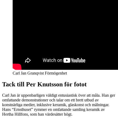
Carl Jan Granqvist Förmögenhet
Tack till Per Knutsson för fotot
Carl Jan är uppenbarligen väldigt entusiastisk över att måla. Han ger
omfattande demonstrationer och talar om ett brett utbud av
konstnärliga medier, inklusive keramik, glaskonst och målningar.
Hans “Ernsthuset” rymmer en omfattande samling keramik av
Hertha Hillfons, som han värdesätter högt.