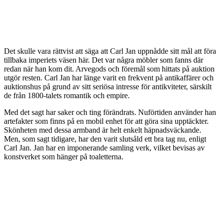
Det skulle vara rättvist att säga att Carl Jan uppnådde sitt mål att föra
tillbaka imperiets väsen här. Det var några möbler som fanns där
redan när han kom dit. Arvegods och föremål som hittats på auktion
utgör resten. Carl Jan har länge varit en frekvent på antikaffärer och
auktionshus på grund av sitt seriösa intresse för antikviteter, särskilt
de från 1800-talets romantik och empire.
Med det sagt har saker och ting förändrats. Nuförtiden använder han
artefakter som finns på en mobil enhet för att göra sina upptäckter.
Skönheten med dessa armband är helt enkelt häpnadsväckande.
Men, som sagt tidigare, har den varit slutsåld ett bra tag nu, enligt
Carl Jan. Jan har en imponerande samling verk, vilket bevisas av
konstverket som hänger på toaletterna.