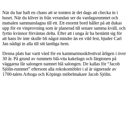
När du har haft en chans att se tomten är det dags att checka in i
huset. När du kliver in från verandan ser du vardagsrummet och
matsalen sammanslagna till ett. Ett enormt bord håller på att dukas
upp för en vinprovning som är planerad till senare samma kväll, och
fyrtio kvinnor förväntas delta. Efter att i unga år ha bestämt sig för
att hans liv inte skulle bli något mindre än en vild fest, bjuder Carl
Jan nådigt in alla till sitt lantliga hem.
Denna plats har varit värd för en kammarmusikfestival årligen i över
30 år. På grund av rummets blå-vita kakelugn och färgtonen på
väggarna får salongen namnet blå salongen. De kallas för “Jacob
Sjölin-rummet” eftersom alla rokokomöbler i al är signerade av
1700-talets Arboga och Köpings möbelmakare Jacob Sjölin.