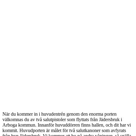
När du kommer in i huvudentrén genom den enorma porten
välkomnas du av två salutpistoler som flyttats från Jädersbruk i
Arboga kommun. Innanför huvuddörren finns hallen, och dit har vi
kommit. Huvudporten är målet för två salutkanoner som avfyrats
från byn Jädersbruk. Vi kommer att bo på andra våningen, så snälla