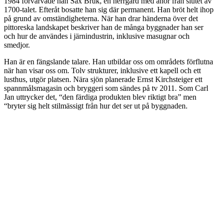
1984 förvärvade han Sax Bruk, en herrgård med anor från slutet av
1700-talet. Efteråt bosatte han sig där permanent. Han bröt helt ihop
på grund av omständigheterna. När han drar händerna över det
pittoreska landskapet beskriver han de många byggnader han ser
och hur de användes i järnindustrin, inklusive masugnar och
smedjor.
Han är en fängslande talare. Han utbildar oss om områdets förflutna
när han visar oss om. Tolv strukturer, inklusive ett kapell och ett
lusthus, utgör platsen. Nära sjön planerade Ernst Kirchsteiger ett
spannmålsmagasin och bryggeri som sändes på tv 2011. Som Carl
Jan uttrycker det, “den färdiga produkten blev riktigt bra” men
“bryter sig helt stilmässigt från hur det ser ut på byggnaden.