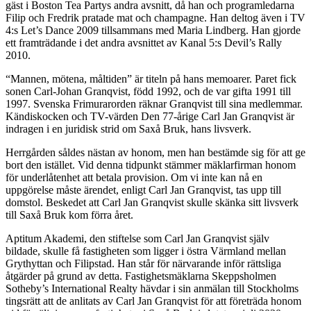
gäst i Boston Tea Partys andra avsnitt, då han och programledarna
Filip och Fredrik pratade mat och champagne. Han deltog även i TV
4:s Let’s Dance 2009 tillsammans med Maria Lindberg. Han gjorde
ett framträdande i det andra avsnittet av Kanal 5:s Devil’s Rally
2010.
“Mannen, mötena, måltiden” är titeln på hans memoarer. Paret fick
sonen Carl-Johan Granqvist, född 1992, och de var gifta 1991 till
1997. Svenska Frimurarorden räknar Granqvist till sina medlemmar.
Kändiskocken och TV-värden Den 77-årige Carl Jan Granqvist är
indragen i en juridisk strid om Saxå Bruk, hans livsverk.
Herrgården såldes nästan av honom, men han bestämde sig för att ge
bort den istället. Vid denna tidpunkt stämmer mäklarfirman honom
för underlåtenhet att betala provision. Om vi inte kan nå en
uppgörelse måste ärendet, enligt Carl Jan Granqvist, tas upp till
domstol. Beskedet att Carl Jan Granqvist skulle skänka sitt livsverk
till Saxå Bruk kom förra året.
Aptitum Akademi, den stiftelse som Carl Jan Granqvist själv
bildade, skulle få fastigheten som ligger i östra Värmland mellan
Grythyttan och Filipstad. Han står för närvarande inför rättsliga
åtgärder på grund av detta. Fastighetsmäklarna Skeppsholmen
Sotheby’s International Realty hävdar i sin anmälan till Stockholms
tingsrätt att de anlitats av Carl Jan Granqvist för att företräda honom