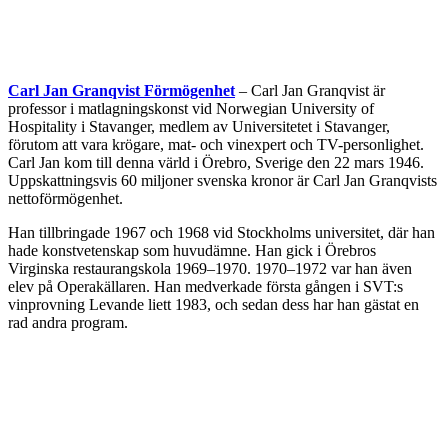
Carl Jan Granqvist Förmögenhet
– Carl Jan Granqvist är
professor i matlagningskonst vid Norwegian University of
Hospitality i Stavanger, medlem av Universitetet i Stavanger,
förutom att vara krögare, mat- och vinexpert och TV-personlighet.
Carl Jan kom till denna värld i Örebro, Sverige den 22 mars 1946.
Uppskattningsvis 60 miljoner svenska kronor är Carl Jan Granqvists
nettoförmögenhet.
Han tillbringade 1967 och 1968 vid Stockholms universitet, där han
hade konstvetenskap som huvudämne. Han gick i Örebros
Virginska restaurangskola 1969–1970. 1970–1972 var han även
elev på Operakällaren. Han medverkade första gången i SVT:s
vinprovning Levande liett 1983, och sedan dess har han gästat en
rad andra program.