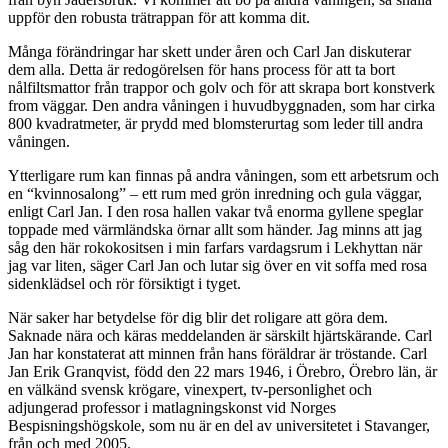
uppför den robusta trätrappan för att komma dit.
Många förändringar har skett under åren och Carl Jan diskuterar
dem alla. Detta är redogörelsen för hans process för att ta bort
nålfiltsmattor från trappor och golv och för att skrapa bort konstverk
from väggar. Den andra våningen i huvudbyggnaden, som har cirka
800 kvadratmeter, är prydd med blomsterurtag som leder till andra
våningen.
Ytterligare rum kan finnas på andra våningen, som ett arbetsrum och
en “kvinnosalong” – ett rum med grön inredning och gula väggar,
enligt Carl Jan. I den rosa hallen vakar två enorma gyllene speglar
toppade med värmländska örnar allt som händer. Jag minns att jag
såg den här rokokositsen i min farfars vardagsrum i Lekhyttan när
jag var liten, säger Carl Jan och lutar sig över en vit soffa med rosa
sidenklädsel och rör försiktigt i tyget.
När saker har betydelse för dig blir det roligare att göra dem.
Saknade nära och käras meddelanden är särskilt hjärtskärande. Carl
Jan har konstaterat att minnen från hans föräldrar är tröstande. Carl
Jan Erik Granqvist, född den 22 mars 1946, i Örebro, Örebro län, är
en välkänd svensk krögare, vinexpert, tv-personlighet och
adjungerad professor i matlagningskonst vid Norges
Bespisningshögskole, som nu är en del av universitetet i Stavanger,
från och med 2005.