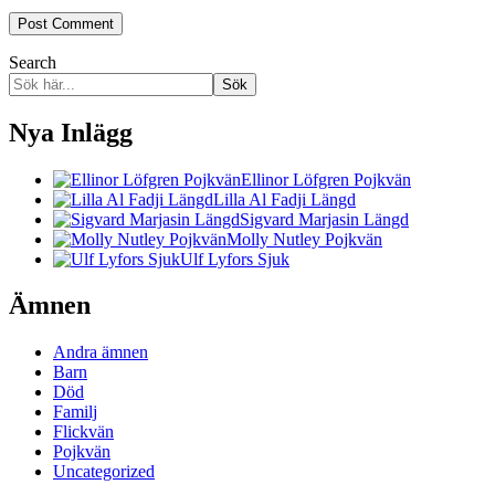
Search
Sök
Nya Inlägg
Ellinor Löfgren Pojkvän
Lilla Al Fadji Längd
Sigvard Marjasin Längd
Molly Nutley Pojkvän
Ulf Lyfors Sjuk
Ämnen
Andra ämnen
Barn
Död
Familj
Flickvän
Pojkvän
Uncategorized