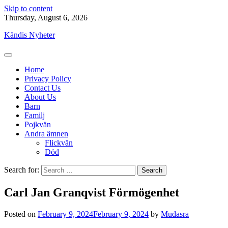
Skip to content
Thursday, August 6, 2026
Kändis Nyheter
Home
Privacy Policy
Contact Us
About Us
Barn
Familj
Pojkvän
Andra ämnen
Flickvän
Död
Search for:
Carl Jan Granqvist Förmögenhet
Posted on
February 9, 2024
February 9, 2024
by
Mudasra