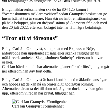
vid försäljningen av fastigheter i Saxå Bruk i slutet av juli 2020.
Enligt mäklarverksamheten ska de ha 804 125 kronor i
“överenskommen mäklarprovision” sedan Granqvist beslutat att ge
husen istället två år senare. Han står nu inför en stämningsansökan
på hela beloppet, plus en dröjsmålsränta på 8 procent från och med
den 20 juli 2022, eftersom bolaget inte har fått några betalningar.
“Tror att vi försonas”
Enligt Carl Jan Granqvist, som pratat med Expressen Nöje,
anförtrodde han uppdraget att sälja eller skänka fastigheten till
mäklarverksamheten Skeppsholmen Sotheby’s eftersom han var
osäker.
Carl Jan hävdar att de har alternativa planer för när försäljningen går
ner eftersom han gav bort detta.
Enligt Carl Jan Granqvist är han i kontakt med mäklarfirmans ägare
och hoppas att de kan nå en ömsesidigt godtagbar lösning.
Alternativet är att ta det till domstol. Jag tror dock att vi kan göra
upp, eftersom vi redan har pratat, tillägger han.
Carl Jan Granqvist Förmögenhet