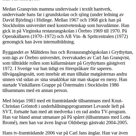
Medan Granqvists mamma undervisade i textilt hantverk,
undervisade hans far i grundskolan och sjöng (under ledning av
David Björling) i Hidinge. Mellan 1967 och 1968 gick han på
Stockholms universitet med konstvetenskap som huvudämne. Han
gick in på Virginska restaurangskolan i Örebro 1969 till 1970. På
Operakällaren (1970–1972) och AB Vin- & Spritcentralen (1972)
genomgick han även internutbildning.
Byggandet av Måltidens hus och Restauranghögskolan i Grythyttan,
som ägs av Örebro universitet, övervakades av Carl Jan Granqvist,
som tillträdde rollen som källarmästare på Grythyttans gästgiveri
1972. I Sverige var han tidigt en förespråkare för saperen.
tillvägagångssätt, som innebär att man tilltalar matgästernas andra
sinnen vid sidan av sina smaklökar när man skapar en meny. Han
startade Vinkällaren Grappe på Östermalm i Stockholm 1986
tillsammans med en annan person.
Med början 1983 med ett framträdande tillsammans med Knut-
Christian Gröntoft i underhållningsprogrammet Levande lieft på
SVT, fortsatte han med att medverka i en rad andra TV-program.
Han var bland annat utmanare på På spåret (tillsammans med Lotta
Bromé), men han var även Ingvar Oldsbergs gästvakt 2004-2005.
Hans tv-framträdande 2006 var på Carl Jans änglar. Han var även