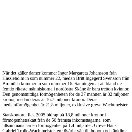
När det gäller damer kommer Inger Margareta Johansson från
Hässleholm in som nummer 22, medan Britt Ingegerd Svensson från
Bromölla kommer in som nummer 16. Sanningen är att bland de
femtio rikaste människorna i nordöstra Skåne är bara tretton kvinnor.
Den genomsnittliga förmögenheten för de 37 männen är 32 miljoner
kronor, medan deras är 16,7 miljoner kronor. Deras
medianförmögenhet är 21,8 miljoner, exklusive greve Wachtmeister.
Statskontoret fick 2005 bidrag på 18,8 miljoner kronor i
förmögenhetsskatt från de 50 främsta inkomsttagarna, som
tillsammans har en förmögenhet på 1,4 miljarder. Greve Hans-
Gabriel Trolle-Wachtmeister, en 96-årig vän till honom och änkling