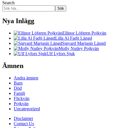
Search
Sök
Nya Inlägg
Ellinor Löfgren Pojkvän
Lilla Al Fadji Längd
Sigvard Marjasin Längd
Molly Nutley Pojkvän
Ulf Lyfors Sjuk
Ämnen
Andra ämnen
Barn
Död
Familj
Flickvän
Pojkvän
Uncategorized
Disclaimer
Contact Us