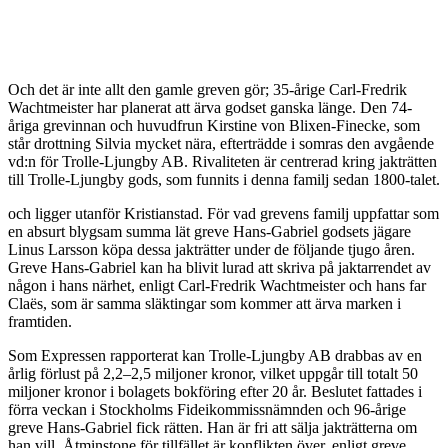
Och det är inte allt den gamle greven gör; 35-årige Carl-Fredrik
Wachtmeister har planerat att ärva godset ganska länge. Den 74-
åriga grevinnan och huvudfrun Kirstine von Blixen-Finecke, som
står drottning Silvia mycket nära, efterträdde i somras den avgående
vd:n för Trolle-Ljungby AB. Rivaliteten är centrerad kring jakträtten
till Trolle-Ljungby gods, som funnits i denna familj sedan 1800-talet.
och ligger utanför Kristianstad. För vad grevens familj uppfattar som
en absurt blygsam summa lät greve Hans-Gabriel godsets jägare
Linus Larsson köpa dessa jakträtter under de följande tjugo åren.
Greve Hans-Gabriel kan ha blivit lurad att skriva på jaktarrendet av
någon i hans närhet, enligt Carl-Fredrik Wachtmeister och hans far
Claës, som är samma släktingar som kommer att ärva marken i
framtiden.
Som Expressen rapporterat kan Trolle-Ljungby AB drabbas av en
årlig förlust på 2,2–2,5 miljoner kronor, vilket uppgår till totalt 50
miljoner kronor i bolagets bokföring efter 20 år. Beslutet fattades i
förra veckan i Stockholms Fideikommissnämnden och 96-årige
greve Hans-Gabriel fick rätten. Han är fri att sälja jakträtterna om
han vill. Åtminstone för tillfället är konflikten över, enligt greve