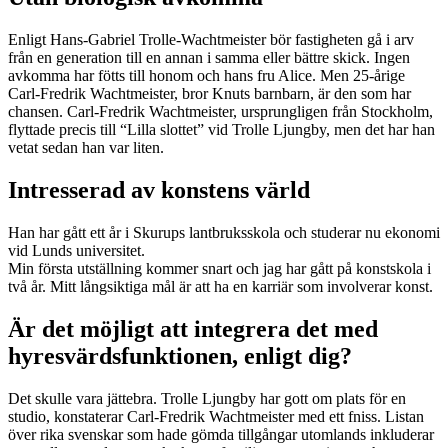
Enligt Hans-Gabriel Trolle-Wachtmeister bör fastigheten gå i arv
från en generation till en annan i samma eller bättre skick. Ingen
avkomma har fötts till honom och hans fru Alice. Men 25-årige
Carl-Fredrik Wachtmeister, bror Knuts barnbarn, är den som har
chansen. Carl-Fredrik Wachtmeister, ursprungligen från Stockholm,
flyttade precis till “Lilla slottet” vid Trolle Ljungby, men det har han
vetat sedan han var liten.
Intresserad av konstens värld
Han har gått ett år i Skurups lantbruksskola och studerar nu ekonomi
vid Lunds universitet.
Min första utställning kommer snart och jag har gått på konstskola i
två år. Mitt långsiktiga mål är att ha en karriär som involverar konst.
Är det möjligt att integrera det med
hyresvärdsfunktionen, enligt dig?
Det skulle vara jättebra. Trolle Ljungby har gott om plats för en
studio, konstaterar Carl-Fredrik Wachtmeister med ett fniss. Listan
över rika svenskar som hade gömda tillgångar utomlands inkluderar