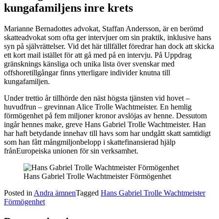
kungafamiljens inre krets
Marianne Bernadottes advokat, Staffan Andersson, är en berömd
skatteadvokat som ofta ger intervjuer om sin praktik, inklusive hans
syn på självrättelser. Vid det här tillfället föredrar han dock att skicka
ett kort mail istället för att gå med på en intervju. På Uppdrag
gränsknings känsliga och unika lista över svenskar med
offshoretillgångar finns ytterligare individer knutna till
kungafamiljen.
Under trettio år tillhörde den näst högsta tjänsten vid hovet –
huvudfrun – grevinnan Alice Trolle Wachtmeister. En hemlig
förmögenhet på fem miljoner kronor avslöjas av henne. Dessutom
ingår hennes make, greve Hans Gabriel Trolle Wachtmeister. Han
har haft betydande innehav till havs som har undgått skatt samtidigt
som han fått mångmiljonbelopp i skattefinansierad hjälp
frånEuropeiska unionen för sin verksamhet.
Hans Gabriel Trolle Wachtmeister Förmögenhet
Posted in
Andra ämnen
Tagged
Hans Gabriel Trolle Wachtmeister
Förmögenhet