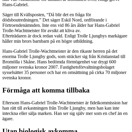
Hans-Gabriel.
Säger till Kvällsposten, “Då blir det en fråga för
dödsboutredningen.” Det säger Eskil Nord, ordförande i
Förtroendenämnden. Inte ens vid 86 års ålder har Hans-Gabriel
Trolle-Wachtmeister för avsikt att kliva av.
Efterträdaren är dock redan vald. Enligt Trolle Ljungbys markägare
håller min brors barnbarn på en högre utbildning.
Hans-Gabriel Trolle-Wachtmeister är den rikaste herren på det
enorma Trolle Ljungby gods, som sträcker sig från Kristianstad till
Bromölla i Skåne. Hans bedömda förmögenhet var drygt 600
miljoner svenska kronor 2007. Fastighetsförvaltningsbolaget
sysselsätter 35 personer och har en omsättning på cirka 70 miljoner
svenska kronor.
Förmåga att komma tillbaka
Eftersom Hans-Gabriel Trolle-Wachtmeister är fideikommission har
han rätt till avkastningen från Trolle Ljungby, men han kan inte
inteckna eller sälja marken. Han ser sig själv mer som en chef än en
ägare.
Utan biologisk avkomma