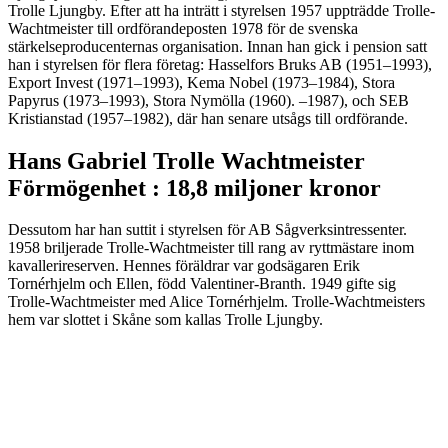
Trolle Ljungby. Efter att ha inträtt i styrelsen 1957 uppträdde Trolle-
Wachtmeister till ordförandeposten 1978 för de svenska
stärkelseproducenternas organisation. Innan han gick i pension satt
han i styrelsen för flera företag: Hasselfors Bruks AB (1951–1993),
Export Invest (1971–1993), Kema Nobel (1973–1984), Stora
Papyrus (1973–1993), Stora Nymölla (1960). –1987), och SEB
Kristianstad (1957–1982), där han senare utsågs till ordförande.
Hans Gabriel Trolle Wachtmeister
Förmögenhet : 18,8 miljoner kronor
Dessutom har han suttit i styrelsen för AB Sågverksintressenter.
1958 briljerade Trolle-Wachtmeister till rang av ryttmästare inom
kavallerireserven. Hennes föräldrar var godsägaren Erik
Tornérhjelm och Ellen, född Valentiner-Branth. 1949 gifte sig
Trolle-Wachtmeister med Alice Tornérhjelm. Trolle-Wachtmeisters
hem var slottet i Skåne som kallas Trolle Ljungby.