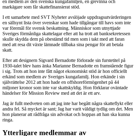
en medlem av den svenska kungafamiljen, en grevinna och
markägare som får skattefinansierat stöd.
I ett samarbete med SVT Nyheter avslöjade uppdragsutvärderingen
en sällsynt lista över svenskar som hade tillgångar till havs som inte
var föremål för svensk beskattning. Människor som utnyttjade
Sveriges förmånliga skattelagar efter att ha trott att banksekretessen
skulle skydda dem på obestämd tid men som i takt med att faran
med att resa dit växte lämnade tillbaka sina pengar för att betala
skatt.
Efter att designern Sigvard Bernadotte förlorade sin furstetitel på
1930-talet blev hans änka Marianne Bernadotte en framstående figur
i sig. Trots att hon inte fått något ekonomiskt stöd är hon officiellt
erkänd som medlem av Sveriges kungafamilj. Hon erkände i sin
självrättelse 2012 att hon hade en offshoreförmögenhet på 44
miljoner kronor som inte var skattskyldig. Hon förklarar oväntade
händelser för Mission Review med att det är ett arv.
Jag är fullt medveten om att jag inte har begått några skatteflykt eller
andra fel. Så mycket är sant; Jag har varit väldigt tydlig om det. Men
hon planerar att rådfråga sin advokat och hoppas att han ska kunna
ringa.
Ytterligare medlemmar av