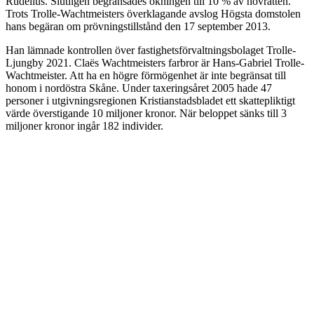
Rudelius. Slutligen begränsades ökningen till 10 % av hovrätten.
Trots Trolle-Wachtmeisters överklagande avslog Högsta domstolen
hans begäran om prövningstillstånd den 17 september 2013.
Han lämnade kontrollen över fastighetsförvaltningsbolaget Trolle-
Ljungby 2021. Claës Wachtmeisters farbror är Hans-Gabriel Trolle-
Wachtmeister. Att ha en högre förmögenhet är inte begränsat till
honom i nordöstra Skåne. Under taxeringsåret 2005 hade 47
personer i utgivningsregionen Kristianstadsbladet ett skattepliktigt
värde överstigande 10 miljoner kronor. När beloppet sänks till 3
miljoner kronor ingår 182 individer.