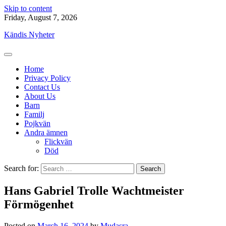
Skip to content
Friday, August 7, 2026
Kändis Nyheter
Home
Privacy Policy
Contact Us
About Us
Barn
Familj
Pojkvän
Andra ämnen
Flickvän
Död
Search for:
Hans Gabriel Trolle Wachtmeister
Förmögenhet
Posted on
March 16, 2024
by
Mudasra