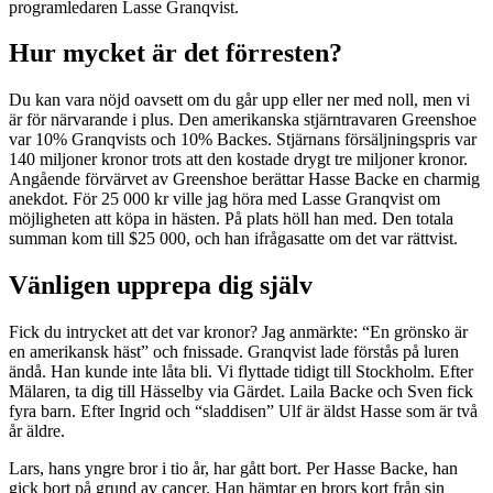
programledaren Lasse Granqvist.
Hur mycket är det förresten?
Du kan vara nöjd oavsett om du går upp eller ner med noll, men vi
är för närvarande i plus. Den amerikanska stjärntravaren Greenshoe
var 10% Granqvists och 10% Backes. Stjärnans försäljningspris var
140 miljoner kronor trots att den kostade drygt tre miljoner kronor.
Angående förvärvet av Greenshoe berättar Hasse Backe en charmig
anekdot. För 25 000 kr ville jag höra med Lasse Granqvist om
möjligheten att köpa in hästen. På plats höll han med. Den totala
summan kom till $25 000, och han ifrågasatte om det var rättvist.
Vänligen upprepa dig själv
Fick du intrycket att det var kronor? Jag anmärkte: “En grönsko är
en amerikansk häst” och fnissade. Granqvist lade förstås på luren
ändå. Han kunde inte låta bli. Vi flyttade tidigt till Stockholm. Efter
Mälaren, ta dig till Hässelby via Gärdet. Laila Backe och Sven fick
fyra barn. Efter Ingrid och “sladdisen” Ulf är äldst Hasse som är två
år äldre.
Lars, hans yngre bror i tio år, har gått bort. Per Hasse Backe, han
gick bort på grund av cancer. Han hämtar en brors kort från sin