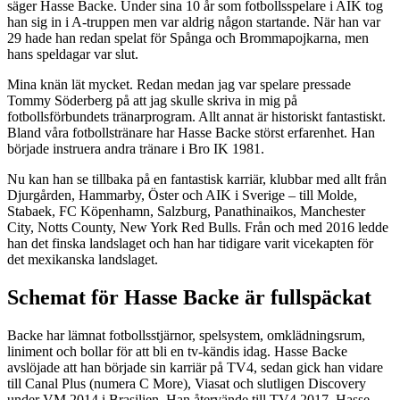
säger Hasse Backe. Under sina 10 år som fotbollsspelare i AIK tog
han sig in i A-truppen men var aldrig någon startande. När han var
29 hade han redan spelat för Spånga och Brommapojkarna, men
hans speldagar var slut.
Mina knän lät mycket. Redan medan jag var spelare pressade
Tommy Söderberg på att jag skulle skriva in mig på
fotbollsförbundets tränarprogram. Allt annat är historiskt fantastiskt.
Bland våra fotbollstränare har Hasse Backe störst erfarenhet. Han
började instruera andra tränare i Bro IK 1981.
Nu kan han se tillbaka på en fantastisk karriär, klubbar med allt från
Djurgården, Hammarby, Öster och AIK i Sverige – till Molde,
Stabaek, FC Köpenhamn, Salzburg, Panathinaikos, Manchester
City, Notts County, New York Red Bulls. Från och med 2016 ledde
han det finska landslaget och han har tidigare varit vicekapten för
det mexikanska landslaget.
Schemat för Hasse Backe är fullspäckat
Backe har lämnat fotbollsstjärnor, spelsystem, omklädningsrum,
liniment och bollar för att bli en tv-kändis idag. Hasse Backe
avslöjade att han började sin karriär på TV4, sedan gick han vidare
till Canal Plus (numera C More), Viasat och slutligen Discovery
under VM 2014 i Brasilien. Han återvände till TV4 2017. Hasse