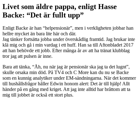
Livet som äldre pappa, enligt Hasse
Backe: “Det är fullt upp”
Enligt Backe är han “helpensionär”, men i verkligheten jobbar han
hellre mycket än bara lite här och där.
Jag tänker fortsätta jobba under överskådlig framtid. Jag brukar inte
klä mig och gå i min vardag i ett huff. Han sa till Aftonbladet 2017
att han behövde ett jobb. Efter många år av att ha tränat klubblag
tror jag att pulsen är inne.
Bara att tänka, “Åh, nu när jag är pensionär ska jag ta det lugnt”,
skulle orsaka min död. På TV4 och C More kan du nu se Backe
som en kunnig analytiker under EM-sändningarna. När det kommer
till hushållsfrågor håller Edwin honom alert: Det är till hjälp! Allt
händer på en gång med kriget. Att jag inte alltid har bråttom att ta
mig till jobbet är också ett stort plus.