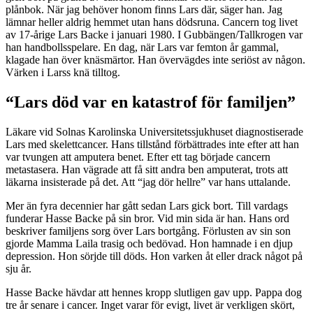
plånbok. När jag behöver honom finns Lars där, säger han. Jag
lämnar heller aldrig hemmet utan hans dödsruna. Cancern tog livet
av 17-årige Lars Backe i januari 1980. I Gubbängen/Tallkrogen var
han handbollsspelare. En dag, när Lars var femton år gammal,
klagade han över knäsmärtor. Han övervägdes inte seriöst av någon.
Värken i Larss knä tilltog.
“Lars död var en katastrof för familjen”
Läkare vid Solnas Karolinska Universitetssjukhuset diagnostiserade
Lars med skelettcancer. Hans tillstånd förbättrades inte efter att han
var tvungen att amputera benet. Efter ett tag började cancern
metastasera. Han vägrade att få sitt andra ben amputerat, trots att
läkarna insisterade på det. Att “jag dör hellre” var hans uttalande.
Mer än fyra decennier har gått sedan Lars gick bort. Till vardags
funderar Hasse Backe på sin bror. Vid min sida är han. Hans ord
beskriver familjens sorg över Lars bortgång. Förlusten av sin son
gjorde Mamma Laila trasig och bedövad. Hon hamnade i en djup
depression. Hon sörjde till döds. Hon varken åt eller drack något på
sju år.
Hasse Backe hävdar att hennes kropp slutligen gav upp. Pappa dog
tre år senare i cancer. Inget varar för evigt, livet är verkligen skört,