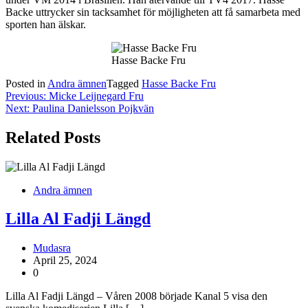
Backe uttrycker sin tacksamhet för möjligheten att få samarbeta med
sporten han älskar.
Hasse Backe Fru
Posted in
Andra ämnen
Tagged
Hasse Backe Fru
Post
Previous:
Micke Leijnegard Fru
Next:
Paulina Danielsson Pojkvän
navigation
Related Posts
Andra ämnen
Lilla Al Fadji Längd
Mudasra
April 25, 2024
0
Lilla Al Fadji Längd – Våren 2008 började Kanal 5 visa den