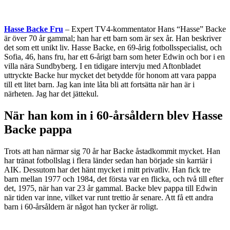
Hasse Backe Fru
– Expert TV4-kommentator Hans “Hasse” Backe
är över 70 år gammal; han har ett barn som är sex år. Han beskriver
det som ett unikt liv. Hasse Backe, en 69-årig fotbollsspecialist, och
Sofia, 46, hans fru, har ett 6-årigt barn som heter Edwin och bor i en
villa nära Sundbyberg. I en tidigare intervju med Aftonbladet
uttryckte Backe hur mycket det betydde för honom att vara pappa
till ett litet barn. Jag kan inte låta bli att fortsätta när han är i
närheten. Jag har det jättekul.
När han kom in i 60-årsåldern blev Hasse
Backe pappa
Trots att han närmar sig 70 år har Backe åstadkommit mycket. Han
har tränat fotbollslag i flera länder sedan han började sin karriär i
AIK. Dessutom har det hänt mycket i mitt privatliv. Han fick tre
barn mellan 1977 och 1984, det första var en flicka, och två till efter
det, 1975, när han var 23 år gammal. Backe blev pappa till Edwin
när tiden var inne, vilket var runt trettio år senare. Att få ett andra
barn i 60-årsåldern är något han tycker är roligt.