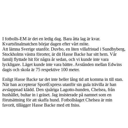
I fotbolls-EM är det en ledig dag. Bara åtta lag är kvar.
Kvartsfinalmatchen börjar dagen efter vårt möte.
Att lämna Sverige utanför. Duvbo, en liten villafristad i Sundbyberg,
Stockholms västra förorter, är dit Hasse Backe har sitt hem. Vår
familj flyttade hit för några år sedan, och vi kunde inte vara
lyckligare. Läget kunde inte vara bättre. Avstånden mellan Edwins
dagis och skola är 75 respektive 100 meter.
Enligt Hasse Backe tar det inte heller lång tid att komma in till stan.
När han accepterar SportExpress utanför sin gula trävilla är han
avslappnad klädd. Den sjuåriga Lagotto-hunden, Chelsea, från
hushållet, bultar in i gräset. Jag insisterade på namnet som en
förutsättning för att skaffa hund. Fotbollslaget Chelsea är min
favorit, tillägger Hasse Backe med ett fniss.