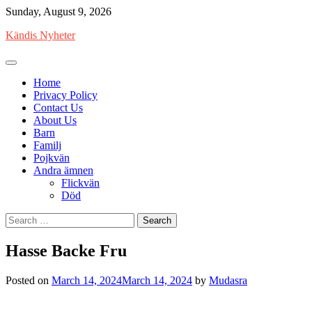
Skip
Sunday, August 9, 2026
to
Kändis Nyheter
content
Home
Privacy Policy
Contact Us
About Us
Barn
Familj
Pojkvän
Andra ämnen
Flickvän
Död
Search
for:
Hasse Backe Fru
Posted on
March 14, 2024
March 14, 2024
by
Mudasra