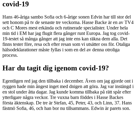
covid-19
Hans 46-åriga sambo Sofia och 6-årige sonen Edvin har till stor del
sett honom på tv de senaste tre veckorna. Hasse Backe är en av TV4
och C Mores mest erkända och rutinerade specialister. Under hela
min tid i EM har jag flugit flera gånger runt Europa. Jag tog covid-
19-testet så många gånger att jag inte ens kan räkna dem alla. Det
finns tester före, resa och efter resan som vi utsätter oss för. Otaliga
hälsodeklarationer måste fyllas i som en del av denna otroliga
process.
Har du tagit dig igenom covid-19?
Egentligen red jag den tillbaka i december. Även om jag gjorde ont i
ryggen hade min ångest inget med dnigen att göra. Jag var instängd i
en stol under åtta dagar. Jag kunde komma tillbaka på rätt spår efter
ytterligare några veckor. Tre vuxna barn föddes i Hasse Backes
första äktenskap. De tre är Stefan, 45, Peter, 43, och Linn, 37. Hans
fästmö Sofia, 46, och han bor nu tillsammans. Edwin är parets son.