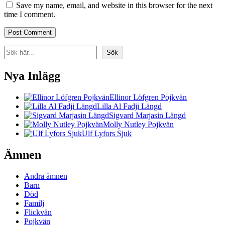
Save my name, email, and website in this browser for the next
time I comment.
Search
Sök
Nya Inlägg
Ellinor Löfgren Pojkvän
Lilla Al Fadji Längd
Sigvard Marjasin Längd
Molly Nutley Pojkvän
Ulf Lyfors Sjuk
Ämnen
Andra ämnen
Barn
Död
Familj
Flickvän
Pojkvän