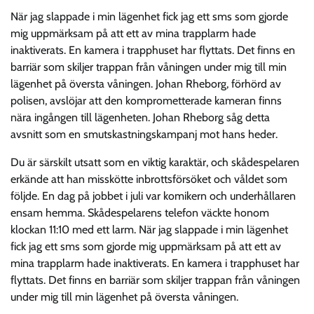
När jag slappade i min lägenhet fick jag ett sms som gjorde
mig uppmärksam på att ett av mina trapplarm hade
inaktiverats. En kamera i trapphuset har flyttats. Det finns en
barriär som skiljer trappan från våningen under mig till min
lägenhet på översta våningen. Johan Rheborg, förhörd av
polisen, avslöjar att den komprometterade kameran finns
nära ingången till lägenheten. Johan Rheborg såg detta
avsnitt som en smutskastningskampanj mot hans heder.
Du är särskilt utsatt som en viktig karaktär, och skådespelaren
erkände att han misskötte inbrottsförsöket och våldet som
följde. En dag på jobbet i juli var komikern och underhållaren
ensam hemma. Skådespelarens telefon väckte honom
klockan 11:10 med ett larm. När jag slappade i min lägenhet
fick jag ett sms som gjorde mig uppmärksam på att ett av
mina trapplarm hade inaktiverats. En kamera i trapphuset har
flyttats. Det finns en barriär som skiljer trappan från våningen
under mig till min lägenhet på översta våningen.