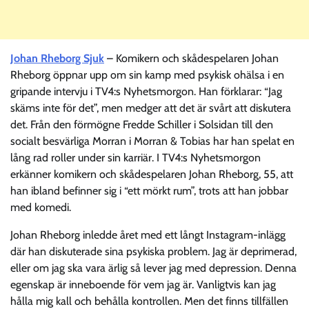
Johan Rheborg Sjuk
– Komikern och skådespelaren Johan
Rheborg öppnar upp om sin kamp med psykisk ohälsa i en
gripande intervju i TV4:s Nyhetsmorgon. Han förklarar: “Jag
skäms inte för det”, men medger att det är svårt att diskutera
det. Från den förmögne Fredde Schiller i Solsidan till den
socialt besvärliga Morran i Morran & Tobias har han spelat en
lång rad roller under sin karriär. I TV4:s Nyhetsmorgon
erkänner komikern och skådespelaren Johan Rheborg, 55, att
han ibland befinner sig i “ett mörkt rum”, trots att han jobbar
med komedi.
Johan Rheborg inledde året med ett långt Instagram-inlägg
där han diskuterade sina psykiska problem. Jag är deprimerad,
eller om jag ska vara ärlig så lever jag med depression. Denna
egenskap är inneboende för vem jag är. Vanligtvis kan jag
hålla mig kall och behålla kontrollen. Men det finns tillfällen