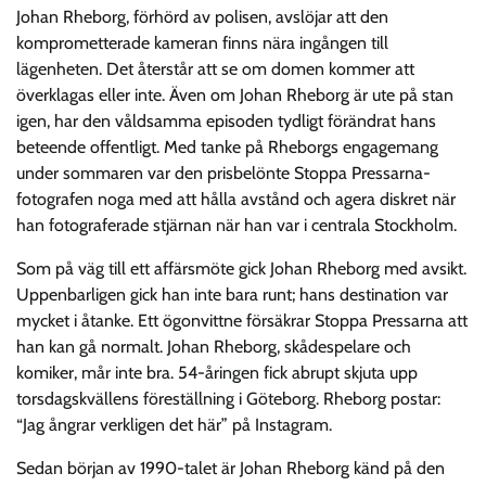
Johan Rheborg, förhörd av polisen, avslöjar att den
komprometterade kameran finns nära ingången till
lägenheten. Det återstår att se om domen kommer att
överklagas eller inte. Även om Johan Rheborg är ute på stan
igen, har den våldsamma episoden tydligt förändrat hans
beteende offentligt. Med tanke på Rheborgs engagemang
under sommaren var den prisbelönte Stoppa Pressarna-
fotografen noga med att hålla avstånd och agera diskret när
han fotograferade stjärnan när han var i centrala Stockholm.
Som på väg till ett affärsmöte gick Johan Rheborg med avsikt.
Uppenbarligen gick han inte bara runt; hans destination var
mycket i åtanke. Ett ögonvittne försäkrar Stoppa Pressarna att
han kan gå normalt. Johan Rheborg, skådespelare och
komiker, mår inte bra. 54-åringen fick abrupt skjuta upp
torsdagskvällens föreställning i Göteborg. Rheborg postar:
“Jag ångrar verkligen det här” på Instagram.
Sedan början av 1990-talet är Johan Rheborg känd på den