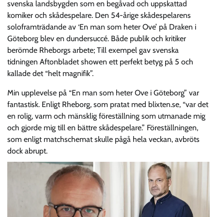
svenska landsbygden som en begåvad och uppskattad
komiker och skådespelare. Den 54-årige skådespelarens
soloframträdande av ‘En man som heter Ove’ på Draken i
Göteborg blev en dundersuccé. Både publik och kritiker
berömde Rheborgs arbete; Till exempel gav svenska
tidningen Aftonbladet showen ett perfekt betyg på 5 och
kallade det “helt magnifik”.
Min upplevelse på “En man som heter Ove i Göteborg” var
fantastisk. Enligt Rheborg, som pratat med blixten.se, “var det
en rolig, varm och mänsklig föreställning som utmanade mig
och gjorde mig till en bättre skådespelare.” Föreställningen,
som enligt matchschemat skulle pågå hela veckan, avbröts
dock abrupt.