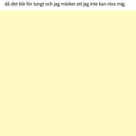
då det blir för tungt och jag märker att jag inte kan röra mig.