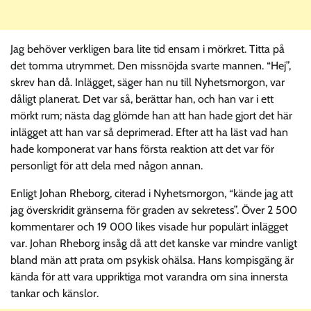
Jag behöver verkligen bara lite tid ensam i mörkret. Titta på
det tomma utrymmet. Den missnöjda svarte mannen. “Hej”,
skrev han då. Inlägget, säger han nu till Nyhetsmorgon, var
dåligt planerat. Det var så, berättar han, och han var i ett
mörkt rum; nästa dag glömde han att han hade gjort det här
inlägget att han var så deprimerad. Efter att ha läst vad han
hade komponerat var hans första reaktion att det var för
personligt för att dela med någon annan.
Enligt Johan Rheborg, citerad i Nyhetsmorgon, “kände jag att
jag överskridit gränserna för graden av sekretess”. Över 2 500
kommentarer och 19 000 likes visade hur populärt inlägget
var. Johan Rheborg insåg då att det kanske var mindre vanligt
bland män att prata om psykisk ohälsa. Hans kompisgäng är
kända för att vara uppriktiga mot varandra om sina innersta
tankar och känslor.