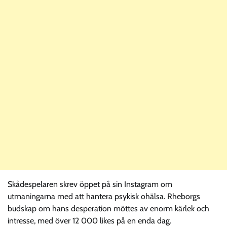
Skådespelaren skrev öppet på sin Instagram om
utmaningarna med att hantera psykisk ohälsa. Rheborgs
budskap om hans desperation möttes av enorm kärlek och
intresse, med över 12 000 likes på en enda dag.