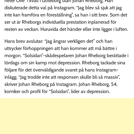
heter Ove” i kväll i Göteborg utan Johan Rheborg. Han
diskuterade detta val på Instagram. “Jag blev så sjuk att jag
inte kan framföra en föreställning”, sa han i sitt brev. Som det
ser ut är Rheborgs individuella prestation inplanerad för
resten av veckan. Huruvida det händer eller inte ligger i luften.
Hans brev avslutar: “Jag ångrar verkligen det” och han
uttrycker förhoppningen att han kommer att må bättre i
morgon. “Solsidan”-skådespelaren Johan Rheborg berättade i
lördags om sin kamp mot depression. Rheborg tackade sina
följare för det överväldigande svaret på hans Instagram-
inlägg. “Jag trodde inte att responsen skulle bli så massiv”,
skriver Johan Rheborg på Instagram. Johan Rheborg, 54,
komiker och profil för “Solsidan”, lider av depression.