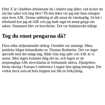
Efter X år i klubben debuterade du i relativt ung ålder; vad tycker du
om hur saker och ting blev? På den tiden var jag inte bara omogen
utan även AIK. Denna splittring är allt annat än vänskaplig. Så här i
efterhand tror jag att AIK och jag hade tagit ett annat grepp om
saken. Slutsatsen blev en besvikelse. Det var fruktansvärt tråkigt.
Tog du emot pengarna då?
Flera olika skiljenämnder deltog. Området var smutsigt. Mina
juridiska frågor behandlades av Thomas Bodström. Det var inget
speciellt med det enligt mig. Både från mig själv och AIK är vi
oense. Men ingen kommer ihåg det nu, och ingen av de
ursprungliga AIK-utvecklarna är fortfarande aktiva. Djurgrdens
första säsong i Europa Conference League drar igång imorgon. Det
verkar dock som att hela truppen har fått en förkylning.