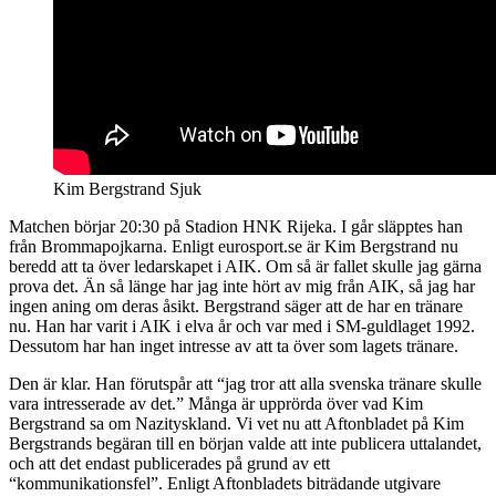
Kim Bergstrand Sjuk
Matchen börjar 20:30 på Stadion HNK Rijeka. I går släpptes han
från Brommapojkarna. Enligt eurosport.se är Kim Bergstrand nu
beredd att ta över ledarskapet i AIK. Om så är fallet skulle jag gärna
prova det. Än så länge har jag inte hört av mig från AIK, så jag har
ingen aning om deras åsikt. Bergstrand säger att de har en tränare
nu. Han har varit i AIK i elva år och var med i SM-guldlaget 1992.
Dessutom har han inget intresse av att ta över som lagets tränare.
Den är klar. Han förutspår att “jag tror att alla svenska tränare skulle
vara intresserade av det.” Många är upprörda över vad Kim
Bergstrand sa om Nazityskland. Vi vet nu att Aftonbladet på Kim
Bergstrands begäran till en början valde att inte publicera uttalandet,
och att det endast publicerades på grund av ett
“kommunikationsfel”. Enligt Aftonbladets biträdande utgivare