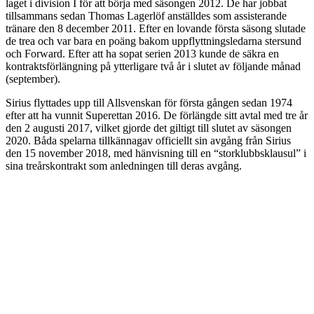
laget i division I för att börja med säsongen 2012. De har jobbat
tillsammans sedan Thomas Lagerlöf anställdes som assisterande
tränare den 8 december 2011. Efter en lovande första säsong slutade
de trea och var bara en poäng bakom uppflyttningsledarna stersund
och Forward. Efter att ha sopat serien 2013 kunde de säkra en
kontraktsförlängning på ytterligare två år i slutet av följande månad
(september).
Sirius flyttades upp till Allsvenskan för första gången sedan 1974
efter att ha vunnit Superettan 2016. De förlängde sitt avtal med tre år
den 2 augusti 2017, vilket gjorde det giltigt till slutet av säsongen
2020. Båda spelarna tillkännagav officiellt sin avgång från Sirius
den 15 november 2018, med hänvisning till en “storklubbsklausul” i
sina treårskontrakt som anledningen till deras avgång.