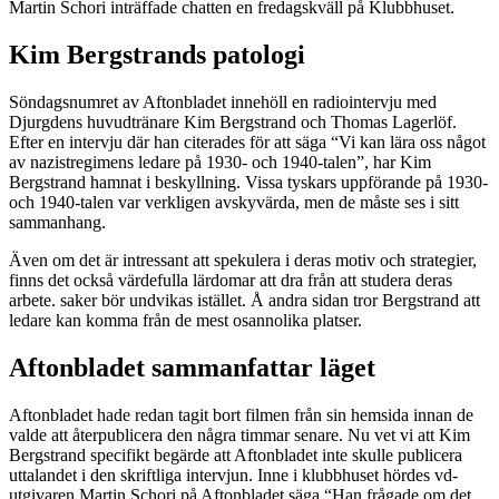
Martin Schori inträffade chatten en fredagskväll på Klubbhuset.
Kim Bergstrands patologi
Söndagsnumret av Aftonbladet innehöll en radiointervju med
Djurgdens huvudtränare Kim Bergstrand och Thomas Lagerlöf.
Efter en intervju där han citerades för att säga “Vi kan lära oss något
av nazistregimens ledare på 1930- och 1940-talen”, har Kim
Bergstrand hamnat i beskyllning. Vissa tyskars uppförande på 1930-
och 1940-talen var verkligen avskyvärda, men de måste ses i sitt
sammanhang.
Även om det är intressant att spekulera i deras motiv och strategier,
finns det också värdefulla lärdomar att dra från att studera deras
arbete. saker bör undvikas istället. Å andra sidan tror Bergstrand att
ledare kan komma från de mest osannolika platser.
Aftonbladet sammanfattar läget
Aftonbladet hade redan tagit bort filmen från sin hemsida innan de
valde att återpublicera den några timmar senare. Nu vet vi att Kim
Bergstrand specifikt begärde att Aftonbladet inte skulle publicera
uttalandet i den skriftliga intervjun. Inne i klubbhuset hördes vd-
utgivaren Martin Schori på Aftonbladet säga “Han frågade om det