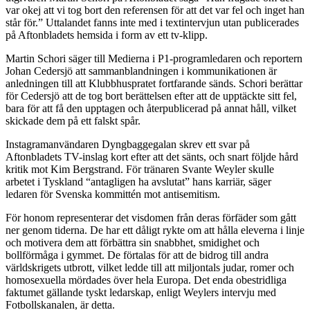
var okej att vi tog bort den referensen för att det var fel och inget han
står för.” Uttalandet fanns inte med i textintervjun utan publicerades
på Aftonbladets hemsida i form av ett tv-klipp.
Martin Schori säger till Medierna i P1-programledaren och reportern
Johan Cedersjö att sammanblandningen i kommunikationen är
anledningen till att Klubbhuspratet fortfarande sänds. Schori berättar
för Cedersjö att de tog bort berättelsen efter att de upptäckte sitt fel,
bara för att få den upptagen och återpublicerad på annat håll, vilket
skickade dem på ett falskt spår.
Instagramanvändaren Dyngbaggegalan skrev ett svar på
Aftonbladets TV-inslag kort efter att det sänts, och snart följde hård
kritik mot Kim Bergstrand. För tränaren Svante Weyler skulle
arbetet i Tyskland “antagligen ha avslutat” hans karriär, säger
ledaren för Svenska kommittén mot antisemitism.
För honom representerar det visdomen från deras förfäder som gått
ner genom tiderna. De har ett dåligt rykte om att hålla eleverna i linje
och motivera dem att förbättra sin snabbhet, smidighet och
bollförmåga i gymmet. De förtalas för att de bidrog till andra
världskrigets utbrott, vilket ledde till att miljontals judar, romer och
homosexuella mördades över hela Europa. Det enda obestridliga
faktumet gällande tyskt ledarskap, enligt Weylers intervju med
Fotbollskanalen, är detta.