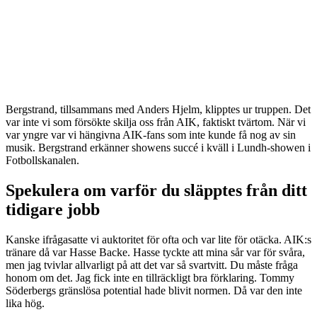
Bergstrand, tillsammans med Anders Hjelm, klipptes ur truppen. Det
var inte vi som försökte skilja oss från AIK, faktiskt tvärtom. När vi
var yngre var vi hängivna AIK-fans som inte kunde få nog av sin
musik. Bergstrand erkänner showens succé i kväll i Lundh-showen i
Fotbollskanalen.
Spekulera om varför du släpptes från ditt
tidigare jobb
Kanske ifrågasatte vi auktoritet för ofta och var lite för otäcka. AIK:s
tränare då var Hasse Backe. Hasse tyckte att mina sår var för svåra,
men jag tvivlar allvarligt på att det var så svartvitt. Du måste fråga
honom om det. Jag fick inte en tillräckligt bra förklaring. Tommy
Söderbergs gränslösa potential hade blivit normen. Då var den inte
lika hög.