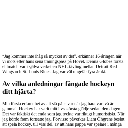
“Jag kommer inte ihåg så mycket av det”, erkänner 16-åringen när
vi möts efter hans sena träningspass på Hovet. Denna Globes första
elitmatch var i själva verket en NHL-tävling mellan Detroit Red
Wings och St. Louis Blues. Jag var väl ungefär fyra år då.
Av vilka anledningar fångade hockeyn
ditt hjärta?
Min första erfarenhet av att stå på is var när jag bara var två år
gammal. Hockey har varit mitt livs största glädje sedan den dagen.
Det var faktiskt det enda som jag tyckte var riktigt humoristiskt. När
jag körde fram fortsatte jag. Förvisso påverkas Liam Öhgrens beslut
att spela hockey, till viss del, av att hans pappa var spelare i många