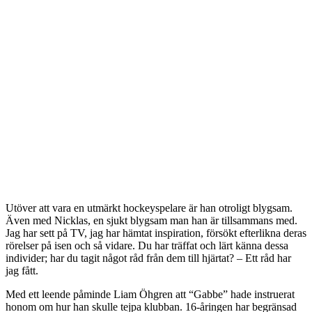
Utöver att vara en utmärkt hockeyspelare är han otroligt blygsam.
Även med Nicklas, en sjukt blygsam man han är tillsammans med.
Jag har sett på TV, jag har hämtat inspiration, försökt efterlikna deras
rörelser på isen och så vidare. Du har träffat och lärt känna dessa
individer; har du tagit något råd från dem till hjärtat? – Ett råd har
jag fått.
Med ett leende påminde Liam Öhgren att “Gabbe” hade instruerat
honom om hur han skulle tejpa klubban. 16-åringen har begränsad