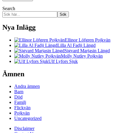
Search
Sök
Nya Inlägg
Ellinor Löfgren Pojkvän
Lilla Al Fadji Längd
Sigvard Marjasin Längd
Molly Nutley Pojkvän
Ulf Lyfors Sjuk
Ämnen
Andra ämnen
Barn
Död
Familj
Flickvän
Pojkvän
Uncategorized
Disclaimer