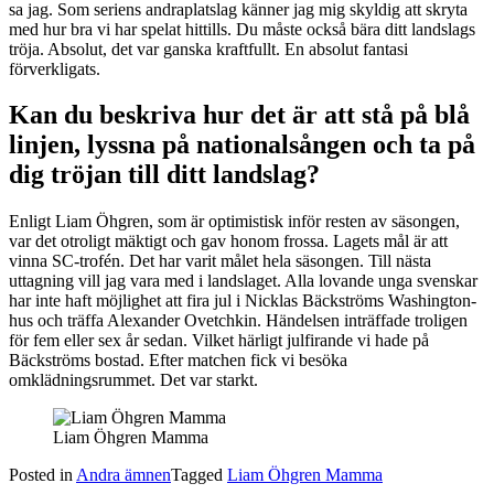
sa jag. Som seriens andraplatslag känner jag mig skyldig att skryta
med hur bra vi har spelat hittills. Du måste också bära ditt landslags
tröja. Absolut, det var ganska kraftfullt. En absolut fantasi
förverkligats.
Kan du beskriva hur det är att stå på blå
linjen, lyssna på nationalsången och ta på
dig tröjan till ditt landslag?
Enligt Liam Öhgren, som är optimistisk inför resten av säsongen,
var det otroligt mäktigt och gav honom frossa. Lagets mål är att
vinna SC-trofén. Det har varit målet hela säsongen. Till nästa
uttagning vill jag vara med i landslaget. Alla lovande unga svenskar
har inte haft möjlighet att fira jul i Nicklas Bäckströms Washington-
hus och träffa Alexander Ovetchkin. Händelsen inträffade troligen
för fem eller sex år sedan. Vilket härligt julfirande vi hade på
Bäckströms bostad. Efter matchen fick vi besöka
omklädningsrummet. Det var starkt.
Liam Öhgren Mamma
Posted in
Andra ämnen
Tagged
Liam Öhgren Mamma