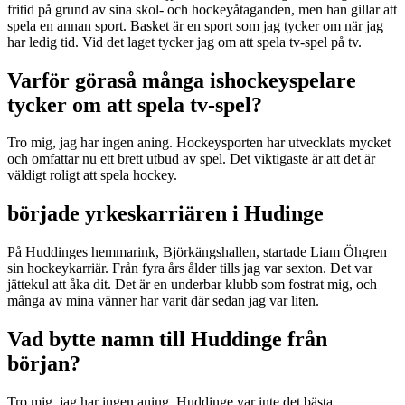
fritid på grund av sina skol- och hockeyåtaganden, men han gillar att
spela en annan sport. Basket är en sport som jag tycker om när jag
har ledig tid. Vid det laget tycker jag om att spela tv-spel på tv.
Varför göraså många ishockeyspelare
tycker om att spela tv-spel?
Tro mig, jag har ingen aning. Hockeysporten har utvecklats mycket
och omfattar nu ett brett utbud av spel. Det viktigaste är att det är
väldigt roligt att spela hockey.
började yrkeskarriären i Hudinge
På Huddinges hemmarink, Björkängshallen, startade Liam Öhgren
sin hockeykarriär. Från fyra års ålder tills jag var sexton. Det var
jättekul att åka dit. Det är en underbar klubb som fostrat mig, och
många av mina vänner har varit där sedan jag var liten.
Vad bytte namn till Huddinge från
början?
Tro mig, jag har ingen aning. Huddinge var inte det bästa