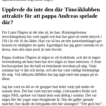
Upplevde du inte den där Timråklubben
attraktiv för att pappa Andreas spelade
där?
För Liam Öhgren är det inte så, ler han. Rönningebornas
utvecklingsbana har varit uppåt och han har gjort ett starkt intryck i
J18 i år vid 16 års ålder. Han var så bra att den juniorlandslaget gav
honom en möjlighet att spela. Egentligen har jag gjort varenda en av
dessa, men den utan puck är min favorit.
Pappa Andreas Öhgren är något av ett fysikfreak, och det är ingen
överraskning att hans barn har ärvt några av hans intressen. A Som
hockeyspelare har det haft en betydande inverkan på mig. Varje
sommar har vi åkt och tävlat, och det har varit väldigt fördelaktigt
för mig. Vid sällsynta tillfällen har jag tagit med min pappa på en
åktur.
Jag har varit en del av de grupper han leder varje juli under de
senaste åren. Det har varit mycket roligt. (Alexander) Holtz och
några NHL-spelare var bland dem som deltog i somras. Det var
några fler lite yngre män föregående år. När det gäller spelade
matcher, hur skulle du betygsätta den här säsongen? “Det gick bra”,