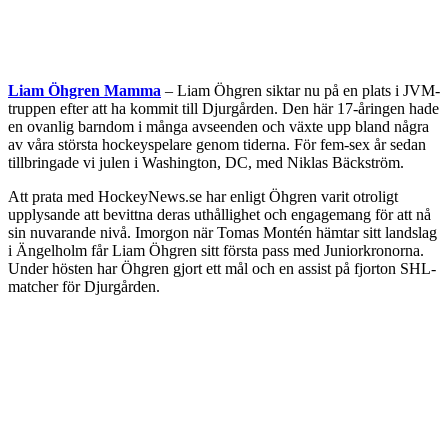
Liam Öhgren Mamma
– Liam Öhgren siktar nu på en plats i JVM-
truppen efter att ha kommit till Djurgården. Den här 17-åringen hade
en ovanlig barndom i många avseenden och växte upp bland några
av våra största hockeyspelare genom tiderna. För fem-sex år sedan
tillbringade vi julen i Washington, DC, med Niklas Bäckström.
Att prata med HockeyNews.se har enligt Öhgren varit otroligt
upplysande att bevittna deras uthållighet och engagemang för att nå
sin nuvarande nivå. Imorgon när Tomas Montén hämtar sitt landslag
i Ängelholm får Liam Öhgren sitt första pass med Juniorkronorna.
Under hösten har Öhgren gjort ett mål och en assist på fjorton SHL-
matcher för Djurgården.