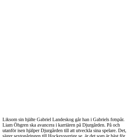
Liksom sin hjälte Gabriel Landeskog går han i Gabriels fotspår.
Liam Öhgren ska avancera i karriären på Djurgården. På och
utanför isen hjälper Djurgården till att utveckla sina spelare. Det,
säger sextonåringen till Hockeysverige.se, är det som är bäst för