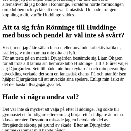
alternativet då jag bodde i Rönninge. Föräldrar hörde förmodligen
om klubben och tyckte att den var fantastisk. De hade troligen
kopplingar dit, varför Huddinge valdes.
Att ta sig från Rönninge till Huddinge
med buss och pendel är väl inte så svårt?
Visst, men jag åkte sällan bussen eller använde kollektivtrafiken;
istället gav min mamma mig ofta ett lyft.
För att testa på en match i Djurgården bestämde sig Liam Öhgren
för att trots allt lämna sin hemmaklubb Huddinge. Till J18-året väljer
jag Djurgården. Sett till både min hockeykarriär och min personliga
utveckling verkade det som en fantastisk chans. På och utanför isen
hjälper Djurgården till att utveckla sina spelare. Enligt min åsikt är
det det bästa tillvägagångssättet.
Hade vi några andra val?
Det var inte så mycket att välja på efter Huddinge. Jag sökte till
gymnasiet ett år tidigare eftersom jag börjar ett år tidigare än mina
klasskamrater. Dessutom missade jag en betydande del av
föregående säsong på grund av skada. Efter att Djurgården
uppmärksammat mig hände något.