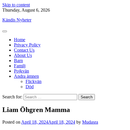
Skip to content
Thursday, August 6, 2026
Kändis Nyheter
Home
Privacy Policy
Contact Us
About Us
Barn
Familj
Pojkvän
Andra ämnen
Flickvän
Död
Search for:
Liam Öhgren Mamma
Posted on
April 18, 2024
April 18, 2024
by
Mudasra