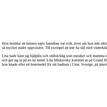
Hon berättar att hennes egen barndom var svår, även om hon inte riktigt
så mycket under uppväxten. Till exempel att inte ha råd med vinterkläde
Lisa hade känt sig hjälplös och otillräcklig som musiker och mamma 
och ger sig ut på en ny turné. Lisa Miskovsky kommer in på Grand Hote
hon letade efter ett botemedel för sitt badrum i Ume, Sverige, på inte