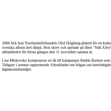
2006 fick hon Norrlandsförbundets Olof Högberg-plakett för en kultur
svenska album året därpå. Hon skrev och spelade på låten “Still Alive”
allmänheten för första gången den 11 november samma år.
Lisa Miskovsky komponerar en låt till kampanjen Rädda Barnen som ta
Tidigare i somras rapporterade Aftonbladet om frågan om barnfattigdo
låginkomstfamiljer.