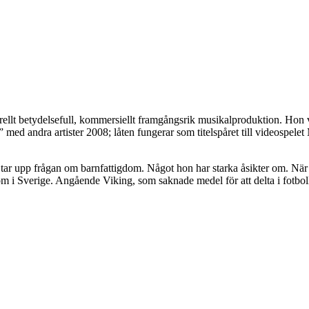
ellt betydelsefull, kommersiellt framgångsrik musikalproduktion. Hon v
 med andra artister 2008; låten fungerar som titelspåret till videospele
r upp frågan om barnfattigdom. Något hon har starka åsikter om. När j
m i Sverige. Angående Viking, som saknade medel för att delta i fotbol