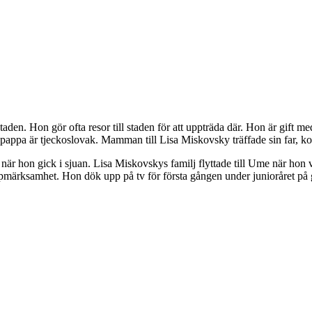
staden. Hon gör ofta resor till staden för att uppträda där. Hon är gif
a är tjeckoslovak. Mamman till Lisa Miskovsky träffade sin far, kontra
s när hon gick i sjuan. Lisa Miskovskys familj flyttade till Ume när ho
uppmärksamhet. Hon dök upp på tv för första gången under junioråret på