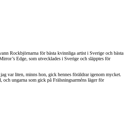
ann Rockbjörnarna för bästa kvinnliga artist i Sverige och bästa
t Mirror’s Edge, som utvecklades i Sverige och släpptes för
ag var liten, minns hon, gick hennes föräldrar igenom mycket.
l, och ungarna som gick på Frälsningsarméns läger för