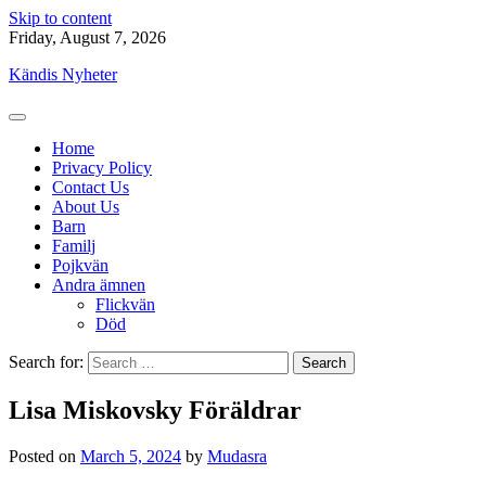
Skip to content
Friday, August 7, 2026
Kändis Nyheter
Home
Privacy Policy
Contact Us
About Us
Barn
Familj
Pojkvän
Andra ämnen
Flickvän
Död
Search for:
Lisa Miskovsky Föräldrar
Posted on
March 5, 2024
by
Mudasra