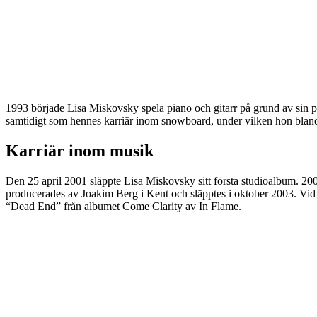
1993 började Lisa Miskovsky spela piano och gitarr på grund av sin pa
samtidigt som hennes karriär inom snowboard, under vilken hon bland a
Karriär inom musik
Den 25 april 2001 släppte Lisa Miskovsky sitt första studioalbum. 2
producerades av Joakim Berg i Kent och släpptes i oktober 2003. Vid 
“Dead End” från albumet Come Clarity av In Flame.