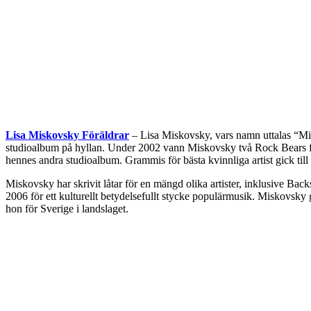
Lisa Miskovsky Föräldrar
– Lisa Miskovsky, vars namn uttalas “Mi
studioalbum på hyllan. Under 2002 vann Miskovsky två Rock Bears för
hennes andra studioalbum. Grammis för bästa kvinnliga artist gick ti
Miskovsky har skrivit låtar för en mängd olika artister, inklusive B
2006 för ett kulturellt betydelsefullt stycke populärmusik. Miskovsk
hon för Sverige i landslaget.