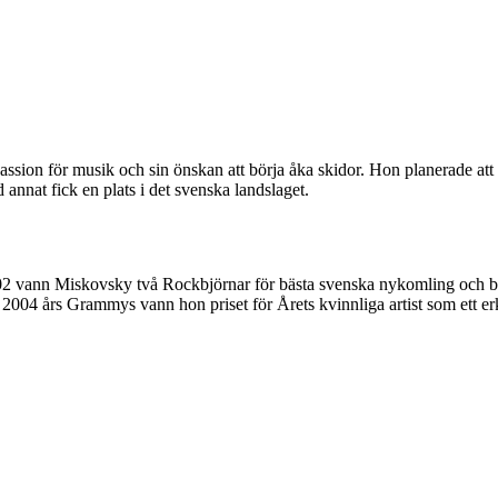
ssion för musik och sin önskan att börja åka skidor. Hon planerade att
nnat fick en plats i det svenska landslaget.
002 vann Miskovsky två Rockbjörnar för bästa svenska nykomling och bä
2004 års Grammys vann hon priset för Årets kvinnliga artist som ett er