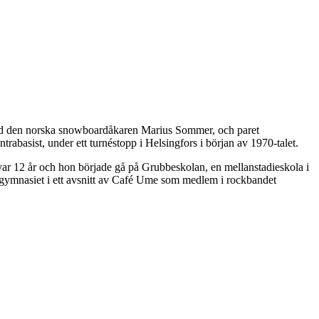
t med den norska snowboardåkaren Marius Sommer, och paret
basist, under ett turnéstopp i Helsingfors i början av 1970-talet.
n var 12 år och hon började gå på Grubbeskolan, en mellanstadieskola i
 gymnasiet i ett avsnitt av Café Ume som medlem i rockbandet