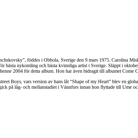
schskovsky”, föddes i Obbola, Sverige den 9 mars 1975. Carolina Mis
 bästa nykomling och bästa kvinnliga artist i Sverige. Släppt i oktob
ll henne 2004 för detta album. Hon har även bidragit till albumet Come 
ackstreet Boys, vars version av hans låt “Shape of my Heart” blev en g
y gick på låg- och mellanstadiet i Vännfors innan hon flyttade till Um