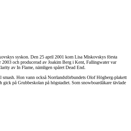
kovskys syskon. Den 25 april 2001 kom Lisa Miskovskys första
er 2003 och producerad av Joakim Berg i Kent, Fallingwater var
Clarity av In Flame, nämligen spåret Dead End.
lobal smash. Hon vann också Norrlandsförbundets Olof Högberg-plakett
e och gick på Grubbeskolan på högstadiet. Som snowboardåkare tävlade