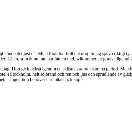
 kände det just då. Mina föräldrar höll det nog för sig själva riktigt ty
r. Låten, som ännu inte har fått en titel, wikommer att göras tillgänglig
ett tag. Hon gick också igenom en skilsmässa runt samma period. Men b
l i Stockholm, helt solbränd och ren och ljus och sprudlande av glädje.
rnet. Tången hon behöver har hittats och köpts.