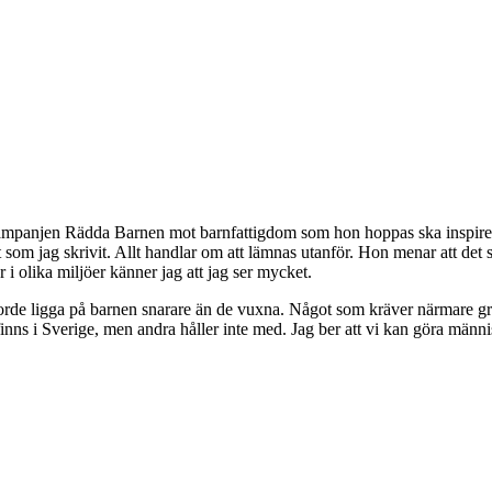
l kampanjen Rädda Barnen mot barnfattigdom som hon hoppas ska inspirera
 som jag skrivit. Allt handlar om att lämnas utanför. Hon menar att det 
r i olika miljöer känner jag att jag ser mycket.
e ligga på barnen snarare än de vuxna. Något som kräver närmare grans
e finns i Sverige, men andra håller inte med. Jag ber att vi kan göra männ