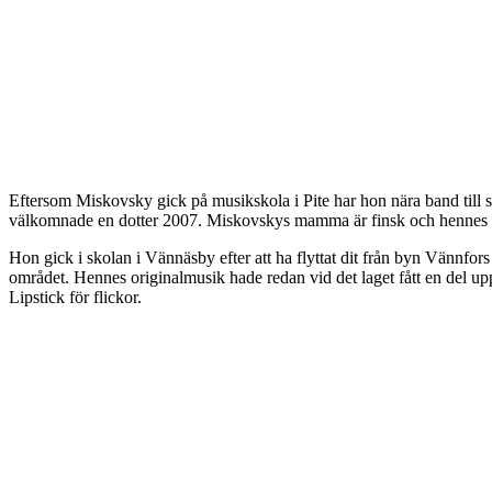
Eftersom Miskovsky gick på musikskola i Pite har hon nära band till 
välkomnade en dotter 2007. Miskovskys mamma är finsk och hennes papp
Hon gick i skolan i Vännäsby efter att ha flyttat dit från byn Vännfor
området. Hennes originalmusik hade redan vid det laget fått en del 
Lipstick för flickor.