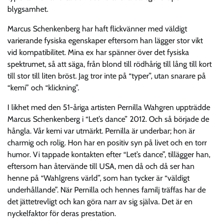
blygsamhet.
Marcus Schenkenberg har haft flickvänner med väldigt
varierande fysiska egenskaper eftersom han lägger stor vikt
vid kompatibilitet. Mina ex har spänner över det fysiska
spektrumet, så att säga, från blond till rödhårig till lång till kort
till stor till liten bröst. Jag tror inte på “typer”, utan snarare på
“kemi” och “klickning”.
I likhet med den 51-åriga artisten Pernilla Wahgren uppträdde
Marcus Schenkenberg i “Let’s dance” 2012. Och så började de
hångla. Vår kemi var utmärkt. Pernilla är underbar; hon är
charmig och rolig. Hon har en positiv syn på livet och en torr
humor. Vi tappade kontakten efter “Let’s dance”, tillägger han,
eftersom han återvände till USA, men då och då ser han
henne på “Wahlgrens värld”, som han tycker är “väldigt
underhållande”. När Pernilla och hennes familj träffas har de
det jättetrevligt och kan göra narr av sig själva. Det är en
nyckelfaktor för deras prestation.