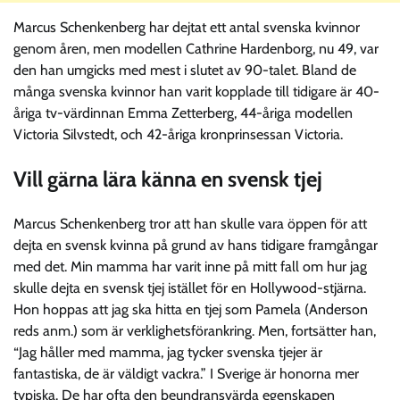
Marcus Schenkenberg har dejtat ett antal svenska kvinnor
genom åren, men modellen Cathrine Hardenborg, nu 49, var
den han umgicks med mest i slutet av 90-talet. Bland de
många svenska kvinnor han varit kopplade till tidigare är 40-
åriga tv-värdinnan Emma Zetterberg, 44-åriga modellen
Victoria Silvstedt, och 42-åriga kronprinsessan Victoria.
Vill gärna lära känna en svensk tjej
Marcus Schenkenberg tror att han skulle vara öppen för att
dejta en svensk kvinna på grund av hans tidigare framgångar
med det. Min mamma har varit inne på mitt fall om hur jag
skulle dejta en svensk tjej istället för en Hollywood-stjärna.
Hon hoppas att jag ska hitta en tjej som Pamela (Anderson
reds anm.) som är verklighetsförankring. Men, fortsätter han,
“Jag håller med mamma, jag tycker svenska tjejer är
fantastiska, de är väldigt vackra.” I Sverige är honorna mer
typiska. De har ofta den beundransvärda egenskapen