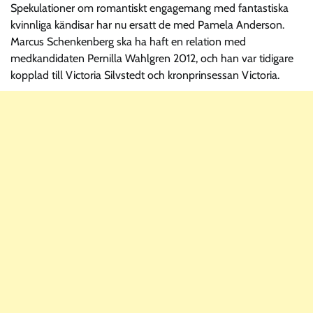
Spekulationer om romantiskt engagemang med fantastiska
kvinnliga kändisar har nu ersatt de med Pamela Anderson.
Marcus Schenkenberg ska ha haft en relation med
medkandidaten Pernilla Wahlgren 2012, och han var tidigare
kopplad till Victoria Silvstedt och kronprinsessan Victoria.