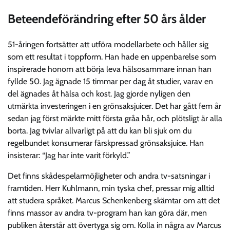
Beteendeförändring efter 50 års ålder
51-åringen fortsätter att utföra modellarbete och håller sig
som ett resultat i toppform. Han hade en uppenbarelse som
inspirerade honom att börja leva hälsosammare innan han
fyllde 50. Jag ägnade 15 timmar per dag åt studier, varav en
del ägnades åt hälsa och kost. Jag gjorde nyligen den
utmärkta investeringen i en grönsaksjuicer. Det har gått fem år
sedan jag först märkte mitt första gråa hår, och plötsligt är alla
borta. Jag tvivlar allvarligt på att du kan bli sjuk om du
regelbundet konsumerar färskpressad grönsaksjuice. Han
insisterar: “Jag har inte varit förkyld.”
Det finns skådespelarmöjligheter och andra tv-satsningar i
framtiden. Herr Kuhlmann, min tyska chef, pressar mig alltid
att studera språket. Marcus Schenkenberg skämtar om att det
finns massor av andra tv-program han kan göra där, men
publiken återstår att övertyga sig om. Kolla in några av Marcus