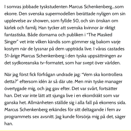
I somras jobbade tyskstudenten Marcus Schenkenberg…som
ekorre. Den svenska supermodellen berättade nyligen om sin
upplevelse av showen, som fyllde 50, och sin önskan om
kärlek och familj. Han tycker att svenska kvinnor är riktigt
fantastiska. Både domarna och publiken i “The Masked
Singer” vet inte vilken kändis som gömmer sig bakom varje
kostym när de lyssnar på dem uppträda live. I våras castades
51-årige Marcus Schenkenberg i den tyska uppsättningen av
det sydkoreanska tv-formatet, som har svept över världen.
När jag först fick förfrågan undrade jag: “Vem ska kontrollera
detta?” eftersom idén är så där ute. Men min tyske manager
övertygade mig, och jag gav efter. Det var svårt, fortsätter
han. Det var inte lätt att sjunga live i en ekorrdräkt som var
ganska het. Allmänheten ställde sig i alla fall på ekorrens sida.
Marcus Schenkenberg erkändes för sitt deltagande i fem av
programmets sex avsnitt. Jag kunde försörja mig på det, säger
han.