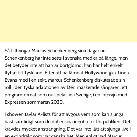
Så tillbringar Marcus Schenkenberg sina dagar nu.
Schenkenberg har inte setts i svenska medier på länge, men
det betyder inte att han är bortglömd; han har helt enkelt
flyttat till Tyskland. Efter att ha lämnat Hollywood gick Linda
Evans med i en sekt. Marcus Schenkenberg diskuterade sin
roll i den tyska adaptionen av Den maskerade sångaren, ett
programformat som nu spelas in i Sverige, i en intervju med
Expressen sommaren 2020.
I showen tävlar A-lists för att avgöra vem som kan sjunga
bäst samtidigt som de döljer sina identiteter för publiken. Det
krävdes mycket ansträngning. Det var inte lätt att sjunga live i
en ekorrdräkt som var ganska het. Men enligt vad Marcus