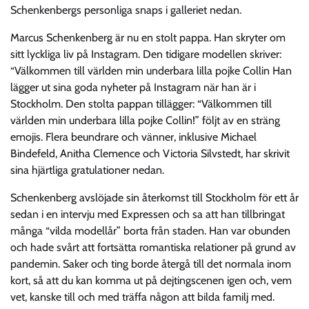
Schenkenbergs personliga snaps i galleriet nedan.
Marcus Schenkenberg är nu en stolt pappa. Han skryter om
sitt lyckliga liv på Instagram. Den tidigare modellen skriver:
“Välkommen till världen min underbara lilla pojke Collin Han
lägger ut sina goda nyheter på Instagram när han är i
Stockholm. Den stolta pappan tillägger: “Välkommen till
världen min underbara lilla pojke Collin!” följt av en sträng
emojis. Flera beundrare och vänner, inklusive Michael
Bindefeld, Anitha Clemence och Victoria Silvstedt, har skrivit
sina hjärtliga gratulationer nedan.
Schenkenberg avslöjade sin återkomst till Stockholm för ett år
sedan i en intervju med Expressen och sa att han tillbringat
många “vilda modellår” borta från staden. Han var obunden
och hade svårt att fortsätta romantiska relationer på grund av
pandemin. Saker och ting borde återgå till det normala inom
kort, så att du kan komma ut på dejtingscenen igen och, vem
vet, kanske till och med träffa någon att bilda familj med.