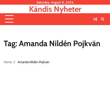
Skip
Saturday, August 8, 2026
Kändis Nyheter
to
content
Tag:
Amanda Nildén Pojkvän
Home
Amanda Nildén Pojkvän