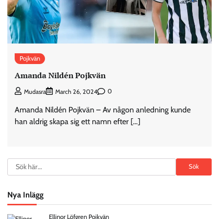
Pojkvän
Amanda Nildén Pojkvän
0
Mudasra
March 26, 2024
Amanda Nildén Pojkvän – Av någon anledning kunde
han aldrig skapa sig ett namn efter […]
Search
Sök
Nya Inlägg
Ellinor Löfgren Pojkvän