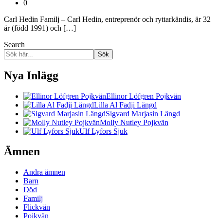
0
Carl Hedin Familj – Carl Hedin, entreprenör och ryttarkändis, är 32
år (född 1991) och […]
Search
Sök
Nya Inlägg
Ellinor Löfgren Pojkvän
Lilla Al Fadji Längd
Sigvard Marjasin Längd
Molly Nutley Pojkvän
Ulf Lyfors Sjuk
Ämnen
Andra ämnen
Barn
Död
Familj
Flickvän
Pojkvän