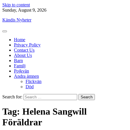
Skip to content
Sunday, August 9, 2026
Kändis Nyheter
Home
Privacy Policy
Contact Us
About Us
Barn
Familj
Pojkvän
Andra ämnen
Flickvän
Död
Search for:
Tag:
Helena Sangwill
Föräldrar