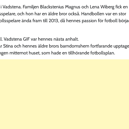
 i Vadstena. Familjen Blackstenius Magnus och Lena Wiberg fick en
sspelare, och hon har en äldre bror också. Handbollen var en stor
lsspelare ända fram till 2013, då hennes passion för fotboll börj
l. Vadstena GIF var hennes nästa anhalt.
å var Stina och hennes äldre brors barndomshem fortfarande upptage
ningen mittemot huset, som hade en tillhörande fotbollsplan.