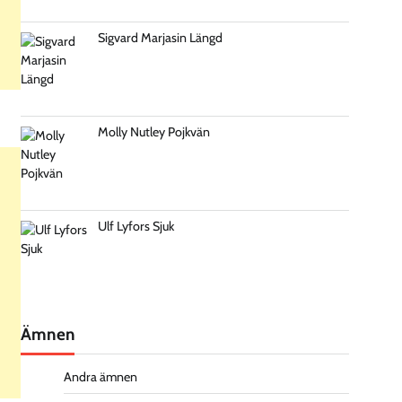
Sigvard Marjasin Längd
Molly Nutley Pojkvän
Ulf Lyfors Sjuk
Ämnen
Andra ämnen