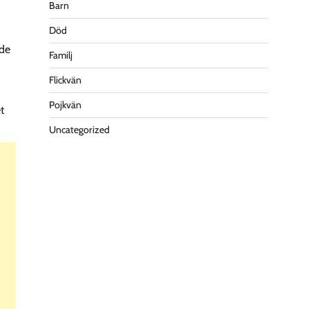
Barn
Död
ade
Familj
Flickvän
Pojkvän
t
Uncategorized