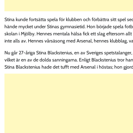
Stina kunde fortsätta spela för klubben och förbättra sitt spel
hände mycket under Stinas gymnasietid. Hon började spela fotbo
skolan i Mjölby. Hennes mentala hälsa fick ett slag eftersom all
inte alls av. Hennes vårsäsong med Arsenal, hennes klubblag, var
Nu går 27-åriga Stina Blackstenius, en av Sveriges spetstalanger, 
vilket är en av de dolda sanningarna. Enligt Blackstenius tror h
Stina Blackstenius hade det tufft med Arsenal i höstas; hon gjord