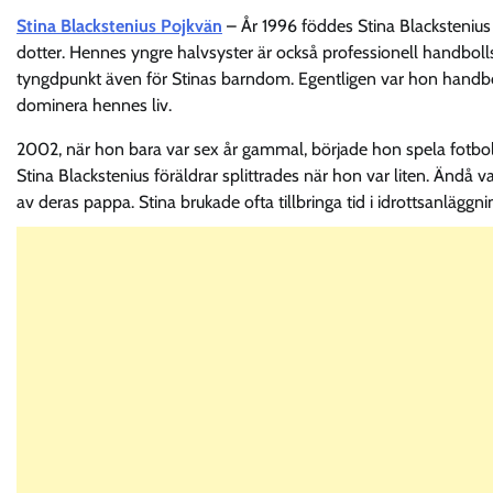
Stina Blackstenius Pojkvän
– År 1996 föddes Stina Blackstenius
dotter. Hennes yngre halvsyster är också professionell handboll
tyngdpunkt även för Stinas barndom. Egentligen var hon handbol
dominera hennes liv.
2002, när hon bara var sex år gammal, började hon spela fotbol
Stina Blackstenius föräldrar splittrades när hon var liten. Änd
av deras pappa. Stina brukade ofta tillbringa tid i idrottsanlägg