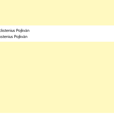
kstenius Pojkvän