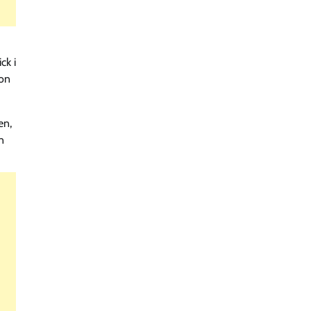
ck i
hon
en,
n