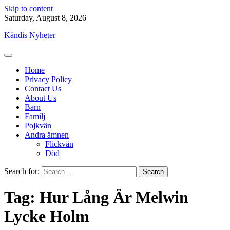
Skip to content
Saturday, August 8, 2026
Kändis Nyheter
Home
Privacy Policy
Contact Us
About Us
Barn
Familj
Pojkvän
Andra ämnen
Flickvän
Död
Search for:
Tag:
Hur Lång Är Melwin
Lycke Holm