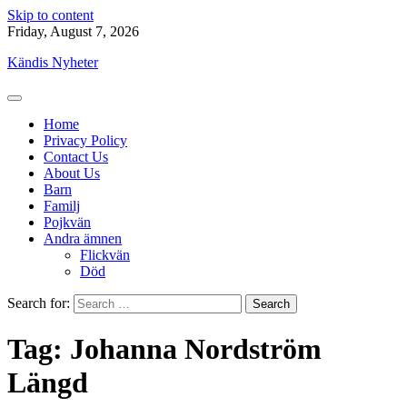
Skip to content
Friday, August 7, 2026
Kändis Nyheter
Home
Privacy Policy
Contact Us
About Us
Barn
Familj
Pojkvän
Andra ämnen
Flickvän
Död
Search for:
Tag:
Johanna Nordström
Längd