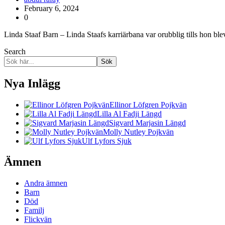
February 6, 2024
0
Linda Staaf Barn – Linda Staafs karriärbana var orubblig tills hon ble
Search
Sök
Nya Inlägg
Ellinor Löfgren Pojkvän
Lilla Al Fadji Längd
Sigvard Marjasin Längd
Molly Nutley Pojkvän
Ulf Lyfors Sjuk
Ämnen
Andra ämnen
Barn
Död
Familj
Flickvän