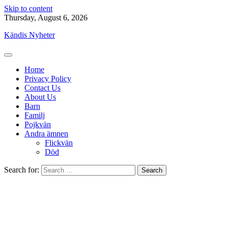
Skip to content
Thursday, August 6, 2026
Kändis Nyheter
Home
Privacy Policy
Contact Us
About Us
Barn
Familj
Pojkvän
Andra ämnen
Flickvän
Död
Search for: