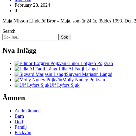
February 28, 2024
0
Maja Nilsson Lindelöf Bror – Maja, som är 24 år, föddes 1993. Den
Search
Sök
Nya Inlägg
Ellinor Löfgren Pojkvän
Lilla Al Fadji Längd
Sigvard Marjasin Längd
Molly Nutley Pojkvän
Ulf Lyfors Sjuk
Ämnen
Andra ämnen
Barn
Död
Familj
Flickvän