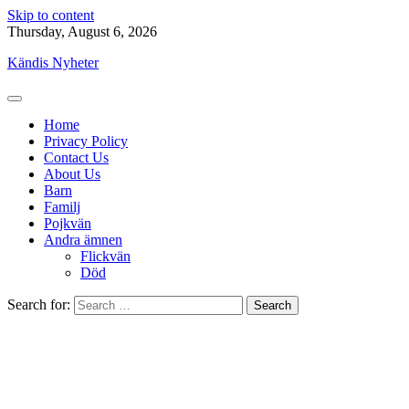
Skip to content
Thursday, August 6, 2026
Kändis Nyheter
Home
Privacy Policy
Contact Us
About Us
Barn
Familj
Pojkvän
Andra ämnen
Flickvän
Död
Search for: