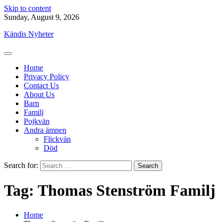
Skip to content
Sunday, August 9, 2026
Kändis Nyheter
Home
Privacy Policy
Contact Us
About Us
Barn
Familj
Pojkvän
Andra ämnen
Flickvän
Död
Search for:
Tag:
Thomas Stenström Familj
Home