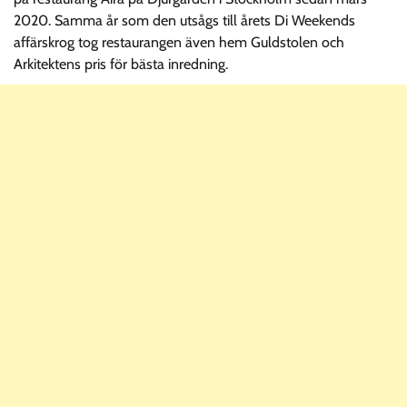
2020. Samma år som den utsågs till årets Di Weekends
affärskrog tog restaurangen även hem Guldstolen och
Arkitektens pris för bästa inredning.