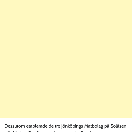
Dessutom etablerade de tre Jönköpings Matbolag på Solåsen