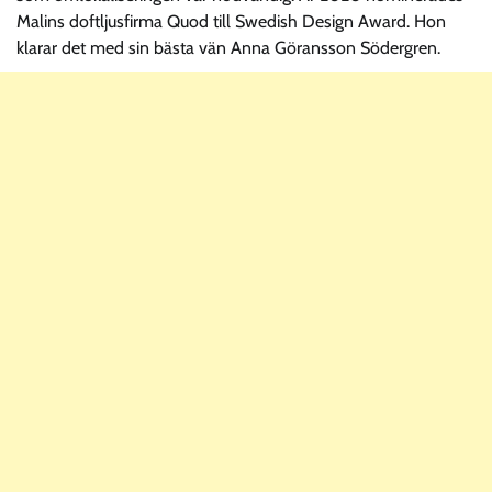
Malins doftljusfirma Quod till Swedish Design Award. Hon
klarar det med sin bästa vän Anna Göransson Södergren.