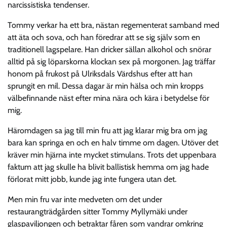
narcissistiska tendenser.
Tommy verkar ha ett bra, nästan regementerat samband med
att äta och sova, och han föredrar att se sig själv som en
traditionell lagspelare. Han dricker sällan alkohol och snörar
alltid på sig löparskorna klockan sex på morgonen. Jag träffar
honom på frukost på Ulriksdals Värdshus efter att han
sprungit en mil. Dessa dagar är min hälsa och min kropps
välbefinnande näst efter mina nära och kära i betydelse för
mig.
Häromdagen sa jag till min fru att jag klarar mig bra om jag
bara kan springa en och en halv timme om dagen. Utöver det
kräver min hjärna inte mycket stimulans. Trots det uppenbara
faktum att jag skulle ha blivit ballistisk hemma om jag hade
förlorat mitt jobb, kunde jag inte fungera utan det.
Men min fru var inte medveten om det under
restaurangträdgården sitter Tommy Myllymäki under
glaspaviljongen och betraktar fåren som vandrar omkring