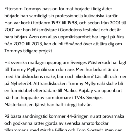
Eftersom Tommys passion för mat började i tidig ålder
började han samtidigt sin professionella kulinariska karriär.
Han var kock i flottanm 1997 till 1998, och sedan från 2001 till
2001 var han köksmästare i Gondolens festlokal och det är
bara början. Även om allas uppmärksamhet har legat på Aira
från 2020 till 2023, kan du bli förvånad över att lära dig om
Tommys tidigare projekt.
Hit svenska matlagningsprogram Sveriges Mästerkock har lagt
till Tommy Myllymäki som domare. Men hur bekant är du
med kändiskockens make, barn och rikedom? Läs allt och mer
på Nyheter24. Att kändiskocken Tommy Myllymäki skulle bli
en formidabel efterträdare till Markus Aujalay var uppenbart
när han hoppade av som domare i TV4:s Sveriges
Mästerkock, en tjänst han haft i drygt tolv år.
På bästa sändningstid kommer 44-åringen nu att provsmaka
och godkänna rätter gjorda av svenska amatörkockar
tillsammans med Mischa Billing och Tom Sjöstedt. Men den