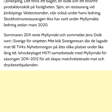
i Jönköping. Det finns ett bageri, en butik och ett enormt
produktionskök på fastigheten. Sjön, en restaurang vid
Jönköpings Vätterstranden, står också under hans ledning.
Stockholmsrestaurangen Aira har varit under Myllymäkis
ledning sedan mars 2020.
Sommaren 2011 reste Myllymäki och sommelier Jens Dolk
runt i Sverige för vinjetten Mitt kök Sverigeresan där de lagade
mat till TV4:s Nyhetsmorgon på åtta olika platser under lika
lång tid. Ishockeylaget HV71 samarbetade med Myllymäki för
säsongen 2011–2012 för att skapa matchrelaterade mat och
dryckeserbjudanden.