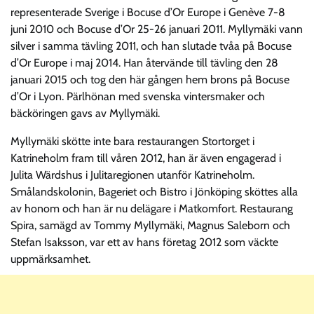
representerade Sverige i Bocuse d’Or Europe i Genève 7-8
juni 2010 och Bocuse d’Or 25-26 januari 2011. Myllymäki vann
silver i samma tävling 2011, och han slutade tvåa på Bocuse
d’Or Europe i maj 2014. Han återvände till tävling den 28
januari 2015 och tog den här gången hem brons på Bocuse
d’Or i Lyon. Pärlhönan med svenska vintersmaker och
bäcköringen gavs av Myllymäki.
Myllymäki skötte inte bara restaurangen Stortorget i
Katrineholm fram till våren 2012, han är även engagerad i
Julita Wärdshus i Julitaregionen utanför Katrineholm.
Smålandskolonin, Bageriet och Bistro i Jönköping sköttes alla
av honom och han är nu delägare i Matkomfort. Restaurang
Spira, samägd av Tommy Myllymäki, Magnus Saleborn och
Stefan Isaksson, var ett av hans företag 2012 som väckte
uppmärksamhet.