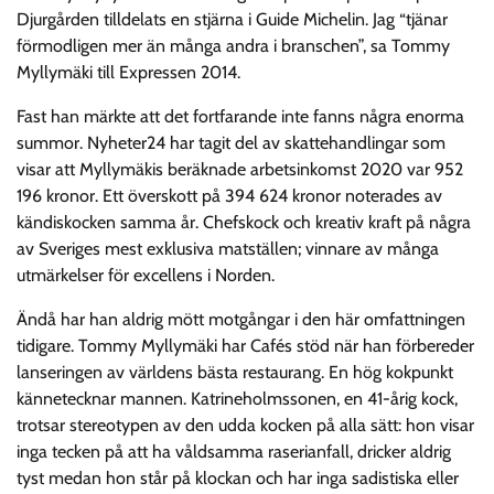
Djurgården tilldelats en stjärna i Guide Michelin. Jag “tjänar
förmodligen mer än många andra i branschen”, sa Tommy
Myllymäki till Expressen 2014.
Fast han märkte att det fortfarande inte fanns några enorma
summor. Nyheter24 har tagit del av skattehandlingar som
visar att Myllymäkis beräknade arbetsinkomst 2020 var 952
196 kronor. Ett överskott på 394 624 kronor noterades av
kändiskocken samma år. Chefskock och kreativ kraft på några
av Sveriges mest exklusiva matställen; vinnare av många
utmärkelser för excellens i Norden.
Ändå har han aldrig mött motgångar i den här omfattningen
tidigare. Tommy Myllymäki har Cafés stöd när han förbereder
lanseringen av världens bästa restaurang. En hög kokpunkt
kännetecknar mannen. Katrineholmssonen, en 41-årig kock,
trotsar stereotypen av den udda kocken på alla sätt: hon visar
inga tecken på att ha våldsamma raserianfall, dricker aldrig
tyst medan hon står på klockan och har inga sadistiska eller