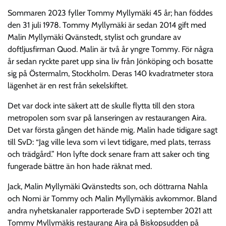
Sommaren 2023 fyller Tommy Myllymäki 45 år; han föddes
den 31 juli 1978. Tommy Myllymäki är sedan 2014 gift med
Malin Myllymäki Qvänstedt, stylist och grundare av
doftljusfirman Quod. Malin är två år yngre Tommy. För några
år sedan ryckte paret upp sina liv från Jönköping och bosatte
sig på Östermalm, Stockholm. Deras 140 kvadratmeter stora
lägenhet är en rest från sekelskiftet.
Det var dock inte säkert att de skulle flytta till den stora
metropolen som svar på lanseringen av restaurangen Aira.
Det var första gången det hände mig. Malin hade tidigare sagt
till SvD: “Jag ville leva som vi levt tidigare, med plats, terrass
och trädgård.” Hon lyfte dock senare fram att saker och ting
fungerade bättre än hon hade räknat med.
Jack, Malin Myllymäki Qvänstedts son, och döttrarna Nahla
och Nomi är Tommy och Malin Myllymäkis avkommor. Bland
andra nyhetskanaler rapporterade SvD i september 2021 att
Tommy Myllymäkis restaurang Aira på Biskopsudden på