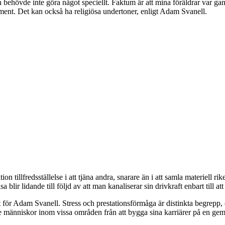
on behövde inte göra något speciellt. Faktum är att mina föräldrar var g
ment. Det kan också ha religiösa undertoner, enligt Adam Svanell.
n tillfredsställelse i att tjäna andra, snarare än i att samla materiell rik
a blir lidande till följd av att man kanaliserar sin drivkraft enbart till att 
gt för Adam Svanell. Stress och prestationsförmåga är distinkta begrepp
e människor inom vissa områden från att bygga sina karriärer på en gem