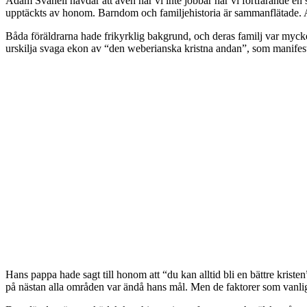
Adam Svanell hävdar att även när vi inte jobbar har vi fortfarande en s
upptäckts av honom. Barndom och familjehistoria är sammanflätade. 
Båda föräldrarna hade frikyrklig bakgrund, och deras familj var mycket
urskilja svaga ekon av “den weberianska kristna andan”, som manifest
Hans pappa hade sagt till honom att “du kan alltid bli en bättre kriste
på nästan alla områden var ändå hans mål. Men de faktorer som vanligtv