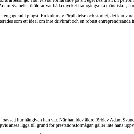
orts arbetslinje. Han tvivlar fortfarande på sitt eget beslut att bli per
Adam Svanells föräldrar var båda mycket framgångsrika människor; han
 engagerad i pingst. En kultur av förpliktelse och storhet, det kan var
erades som ett ideal om inre drivkraft och en robust entreprenörsanda 
n” oavsett hur hängiven han var. När han blev äldre förblev Adam Svanell 
is anses ligga till grund för prestationsförmågan gäller inte hans uppv