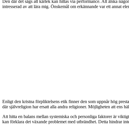
Den där det sägs att kärlek kan hittas via performance. Att älska någ
intresserad av att lära mig. Önskemål om erkännande var ett annat ele
Enligt den kristna förpliktelsens etik finner den som uppnår hög prestatio
där självreligion har ersatt alla andra religioner. Möjligheten att ens häls
Att hitta en balans mellan systemiska och personliga faktorer är vikti
kan förklara det växande problemet med utbrändhet. Detta hindrar int