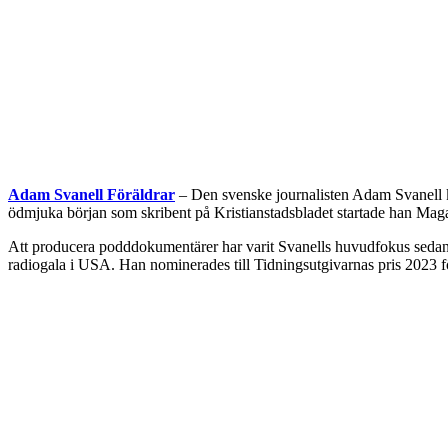
Adam Svanell Föräldrar
– Den svenske journalisten Adam Svanell k
ödmjuka början som skribent på Kristianstadsbladet startade han Ma
Att producera podddokumentärer har varit Svanells huvudfokus seda
radiogala i USA. Han nominerades till Tidningsutgivarnas pris 2023 f