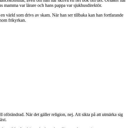
formancekonstnär, även om han har skrivit en hel bok om det. Orsaker har
s mamma var lärare och hans pappa var sjukhusdirektör.
a en värld som drivs av skam. När han ser tillbaka kan han fortfarande
inom frikyrkan.
oförändrad. När det gäller religion, nej. Att sikta på att utmärka sig
äxt.