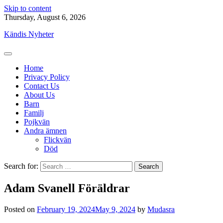
Skip to content
Thursday, August 6, 2026
Kändis Nyheter
Home
Privacy Policy
Contact Us
About Us
Barn
Familj
Pojkvän
Andra ämnen
Flickvän
Död
Search for:
Adam Svanell Föräldrar
Posted on
February 19, 2024
May 9, 2024
by
Mudasra