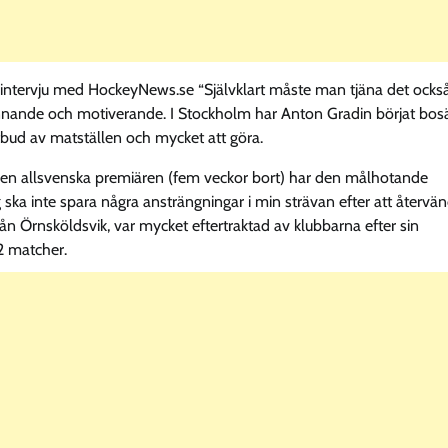
 intervju med HockeyNews.se “Självklart måste man tjäna det också
pännande och motiverande. I Stockholm har Anton Gradin börjat bos
 utbud av matställen och mycket att göra.
 den allsvenska premiären (fem veckor bort) har den målhotande
 ska inte spara några ansträngningar i min strävan efter att återvä
ån Örnsköldsvik, var mycket eftertraktad av klubbarna efter sin
2 matcher.