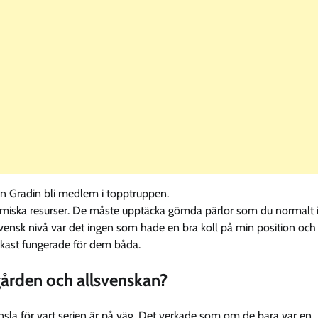
ton Gradin bli medlem i topptruppen.
omiska resurser. De måste upptäcka gömda pärlor som du normalt 
llsvensk nivå var det ingen som hade en bra koll på min position och
kokast fungerade för dem båda.
rgården och allsvenskan?
n känsla för vart serien är på väg. Det verkade som om de bara var en