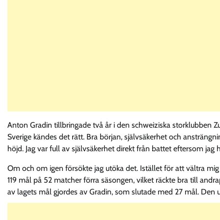
Anton Gradin tillbringade två år i den schweiziska storklubbe
Sverige kändes det rätt. Bra början, självsäkerhet och ansträng
höjd. Jag var full av självsäkerhet direkt från battet eftersom jag 
Om och om igen försökte jag utöka det. Istället för att vältra mi
119 mål på 52 matcher förra säsongen, vilket räckte bra till andr
av lagets mål gjordes av Gradin, som slutade med 27 mål. Den