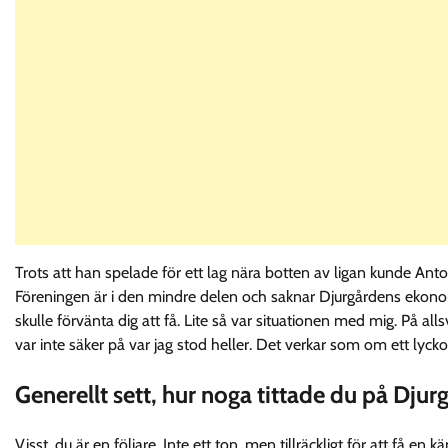
Trots att han spelade för ett lag nära botten av ligan kunde An
Föreningen är i den mindre delen och saknar Djurgårdens ekon
skulle förvänta dig att få. Lite så var situationen med mig. På a
var inte säker på var jag stod heller. Det verkar som om ett lyc
Generellt sett, hur noga tittade du på Dju
Visst, du är en följare. Inte ett ton, men tillräckligt för att få e