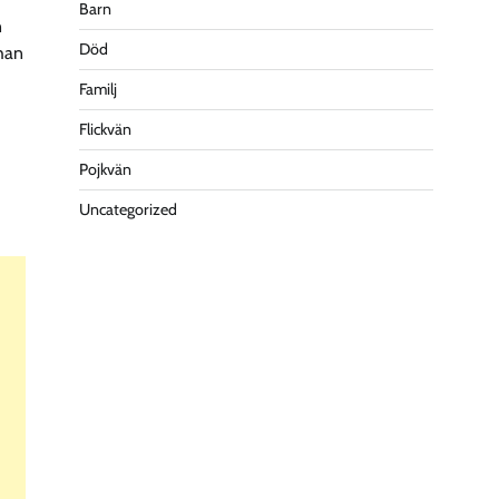
Barn
n
Död
 han
Familj
Flickvän
Pojkvän
Uncategorized