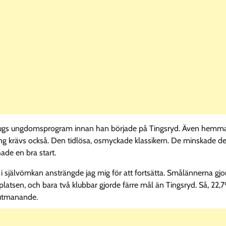
n Zugs ungdomsprogram innan han började på Tingsryd. Även hemma
ning krävs också. Den tidlösa, osmyckade klassikern. De minskade d
hade en bra start.
g i självömkan ansträngde jag mig för att fortsätta. Smålännerna gj
aplatsen, och bara två klubbar gjorde färre mål än Tingsryd. Så, 22,
 utmanande.