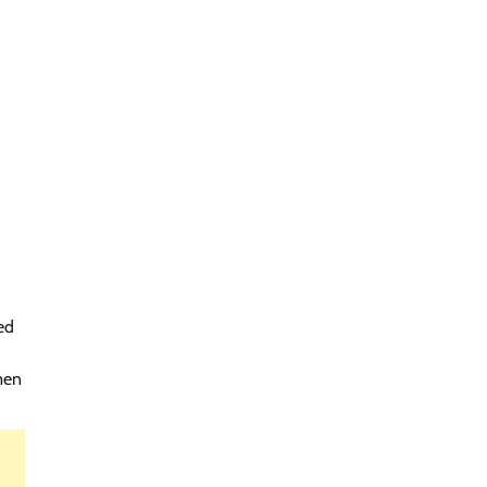
ed
men