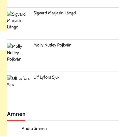
Sigvard Marjasin Längd
Molly Nutley Pojkvän
Ulf Lyfors Sjuk
Ämnen
Andra ämnen