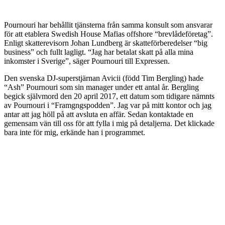
Pournouri har behållit tjänsterna från samma konsult som ansvarar
för att etablera Swedish House Mafias offshore “brevlådeföretag”.
Enligt skatterevisorn Johan Lundberg är skatteförberedelser “big
business” och fullt lagligt. “Jag har betalat skatt på alla mina
inkomster i Sverige”, säger Pournouri till Expressen.
Den svenska DJ-superstjärnan Avicii (född Tim Bergling) hade
“Ash” Pournouri som sin manager under ett antal år. Bergling
begick självmord den 20 april 2017, ett datum som tidigare nämnts
av Pournouri i “Framgngspodden”. Jag var på mitt kontor och jag
antar att jag höll på att avsluta en affär. Sedan kontaktade en
gemensam vän till oss för att fylla i mig på detaljerna. Det klickade
bara inte för mig, erkände han i programmet.