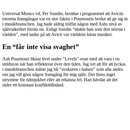
Universal Musics vd, Per Sundin, berättar i programmet att Aviciis
enorma framgångar var en stor faktor i Pournouris beslut att ge sig in
i musikbranschen. Jag hade aldrig träffat någon med Ashs nivå av
självsäkerhet förrän nu. Enligt Sundin “tänkte han som den största i
världen”, med tanke på att Avicii var världens bästa musiker.
En “får inte visa svaghet”
Ash Pournouri liknar livet under “Levels”-eran med att vara i en
stridszon när han reflekterar över den tiden. Jag vet att för att lyckas
i musikbranschen måste jag bli “avskuren i halsen” som alla andra
om jag vill göra någon framgång för mig själv. Det finns inget
utrymme för ödmjukhet eller att erkänna fel. Han hävdar att det
råder ett konstant konflikttillstånd.