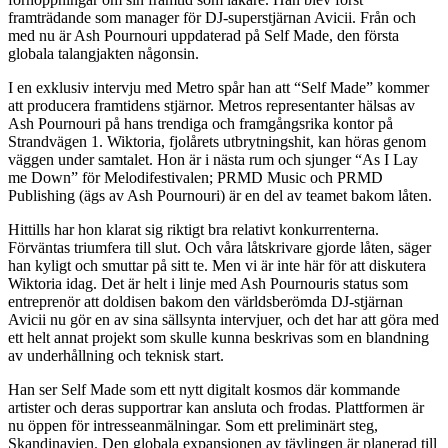
framträdande som manager för DJ-superstjärnan Avicii. Från och
med nu är Ash Pournouri uppdaterad på Self Made, den första
globala talangjakten någonsin.
I en exklusiv intervju med Metro spår han att “Self Made” kommer
att producera framtidens stjärnor. Metros representanter hälsas av
Ash Pournouri på hans trendiga och framgångsrika kontor på
Strandvägen 1. Wiktoria, fjolårets utbrytningshit, kan höras genom
väggen under samtalet. Hon är i nästa rum och sjunger “As I Lay
me Down” för Melodifestivalen; PRMD Music och PRMD
Publishing (ägs av Ash Pournouri) är en del av teamet bakom låten.
Hittills har hon klarat sig riktigt bra relativt konkurrenterna.
Förväntas triumfera till slut. Och våra låtskrivare gjorde låten, säger
han kyligt och smuttar på sitt te. Men vi är inte här för att diskutera
Wiktoria idag. Det är helt i linje med Ash Pournouris status som
entreprenör att doldisen bakom den världsberömda DJ-stjärnan
Avicii nu gör en av sina sällsynta intervjuer, och det har att göra med
ett helt annat projekt som skulle kunna beskrivas som en blandning
av underhållning och teknisk start.
Han ser Self Made som ett nytt digitalt kosmos där kommande
artister och deras supportrar kan ansluta och frodas. Plattformen är
nu öppen för intresseanmälningar. Som ett preliminärt steg,
Skandinavien. Den globala expansionen av tävlingen är planerad till