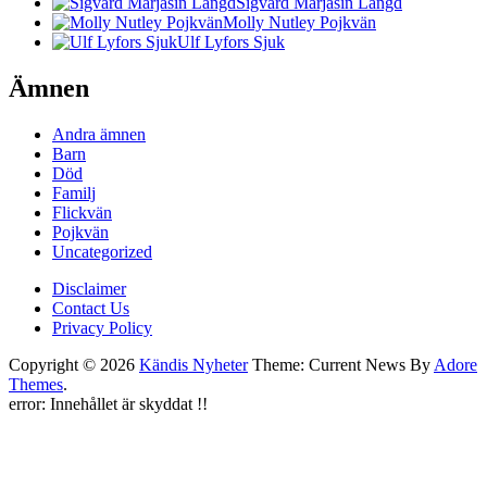
Sigvard Marjasin Längd
Molly Nutley Pojkvän
Ulf Lyfors Sjuk
Ämnen
Andra ämnen
Barn
Död
Familj
Flickvän
Pojkvän
Uncategorized
Disclaimer
Contact Us
Privacy Policy
Copyright © 2026
Kändis Nyheter
Theme: Current News By
Adore
Themes
.
error:
Innehållet är skyddat !!