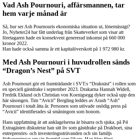
Vad Ash Pournouri, affärsmannen, tar
hem varje månad är
Så, hur ser Ash Pournouris ekonomiska situation ut, lönemässigt?
Jo, Nyheter24 har fått underlag från Skatteverket som visar att
företagaren hade en konsekvent genererad inkomst på 660 000
kronor 2022.
Han hade också samma år ett kapitalöverskott på 1 972 980 kr.
Med Ash Pournouri i huvudrollen sänds
“Dragon’s Nest” på SVT
Ash Pournouri gör ett framträdande i SVT:s “Draknäst” i rollen som
en speciell gästdrake i september 2023. Drakarna Hannah Widell,
Fredrik Eklund och Christian von Koenigsegg dyker också upp den
här säsongen. Tim “Avicii” Bergling leddes av Arash “Ash”
Pournouri i totalt åtta år. Personen som utövade onödig press på
“Avicii” identifierades så småningom som honom.
Hans uppfattning är att anklagelserna är bisarra och sjuka. på P4
Extragästen diskuterar han sitt liv som gästdrake på Drakboet, sina
entreprenörs- och investeringssträvanden och sin familjs
förhoppningar om sin framtid som läkare. Han blev först