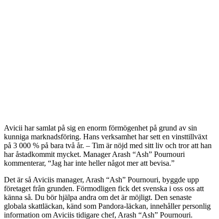
Avicii har samlat på sig en enorm förmögenhet på grund av sin
kunniga marknadsföring. Hans verksamhet har sett en vinsttillväxt
på 3 000 % på bara två år. – Tim är nöjd med sitt liv och tror att han
har åstadkommit mycket. Manager Arash “Ash” Pournouri
kommenterar, “Jag har inte heller något mer att bevisa.”
Det är så Aviciis manager, Arash “Ash” Pournouri, byggde upp
företaget från grunden. Förmodligen fick det svenska i oss oss att
känna så. Du bör hjälpa andra om det är möjligt. Den senaste
globala skattläckan, känd som Pandora-läckan, innehåller personlig
information om Aviciis tidigare chef, Arash “Ash” Pournouri.