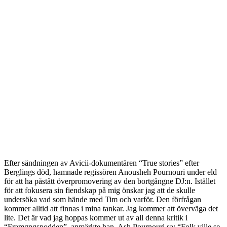
Efter sändningen av Avicii-dokumentären “True stories” efter
Berglings död, hamnade regissören Anousheh Pournouri under eld
för att ha påstått överpromovering av den bortgångne DJ:n. Istället
för att fokusera sin fiendskap på mig önskar jag att de skulle
undersöka vad som hände med Tim och varför. Den förfrågan
kommer alltid att finnas i mina tankar. Jag kommer att överväga det
lite. Det är vad jag hoppas kommer ut av all denna kritik i
“Framgngspodden”, anmärkte han. Ash Pournouri sa: “Folk ville se