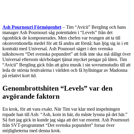
Ash Pournouri Förmögenhet
– Tim “Avicii” Bergling och hans
manager Ash Pournouri såg potentialen i “Levels” från det
ögonblick de komponerades. Men chefen var tvungen att ta till
okonventionella medel för att få andra att förstå; han ljög sig in i ett
kontrakt med Universal. Ash Pounouri säger i den svenska
talkshowen “Det svenska popundret” att folk inte ska må dåligt över
Universal eftersom skivbolaget tjänat mycket pengar på låten. Tim
“Avicii” Bergling gick från att göra musik i sin sovrumsstudio till att
leda de största festivalerna i världen och få hyllningar av Madonna
på relativt kort tid.
Genombrottshiten “Levels” var den
avgörande faktorn
En krok, för att vara exakt. När Tim var klar med inspelningen
ropade han till Ash: “Ash, kom in här, du måste lyssna på det här.”
Så fort jag gick in kunde jag säga att det var enormt. Ash Pournouri
från SVT-programmet “Det svenska popundret” forsar över
möjligheterna med denna krok.