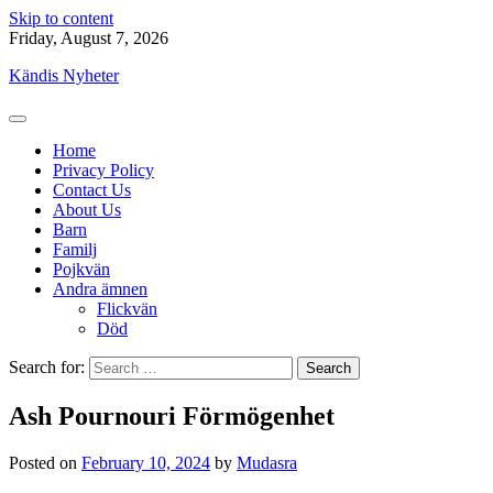
Skip to content
Friday, August 7, 2026
Kändis Nyheter
Home
Privacy Policy
Contact Us
About Us
Barn
Familj
Pojkvän
Andra ämnen
Flickvän
Död
Search for:
Ash Pournouri Förmögenhet
Posted on
February 10, 2024
by
Mudasra