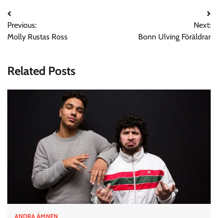
Post
Previous:
Next:
navigation
Molly Rustas Ross
Bonn Ulving Föräldrar
Related Posts
ANDRA ÄMNEN