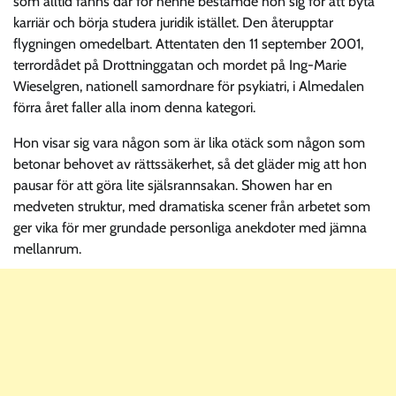
som alltid fanns där för henne bestämde hon sig för att byta
karriär och börja studera juridik istället. Den återupptar
flygningen omedelbart. Attentaten den 11 september 2001,
terrordådet på Drottninggatan och mordet på Ing-Marie
Wieselgren, nationell samordnare för psykiatri, i Almedalen
förra året faller alla inom denna kategori.
Hon visar sig vara någon som är lika otäck som någon som
betonar behovet av rättssäkerhet, så det gläder mig att hon
pausar för att göra lite själsrannsakan. Showen har en
medveten struktur, med dramatiska scener från arbetet som
ger vika för mer grundade personliga anekdoter med jämna
mellanrum.