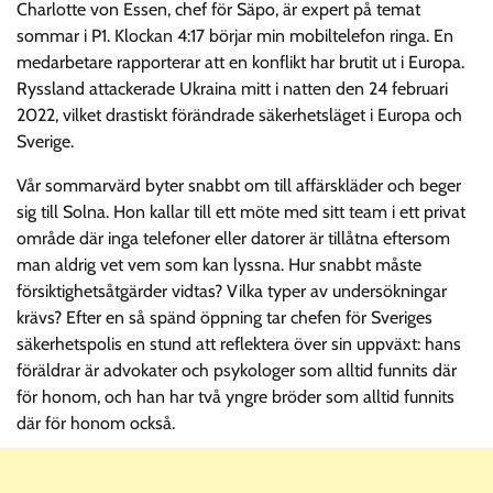
Charlotte von Essen, chef för Säpo, är expert på temat
sommar i P1. Klockan 4:17 börjar min mobiltelefon ringa. En
medarbetare rapporterar att en konflikt har brutit ut i Europa.
Ryssland attackerade Ukraina mitt i natten den 24 februari
2022, vilket drastiskt förändrade säkerhetsläget i Europa och
Sverige.
Vår sommarvärd byter snabbt om till affärskläder och beger
sig till Solna. Hon kallar till ett möte med sitt team i ett privat
område där inga telefoner eller datorer är tillåtna eftersom
man aldrig vet vem som kan lyssna. Hur snabbt måste
försiktighetsåtgärder vidtas? Vilka typer av undersökningar
krävs? Efter en så spänd öppning tar chefen för Sveriges
säkerhetspolis en stund att reflektera över sin uppväxt: hans
föräldrar är advokater och psykologer som alltid funnits där
för honom, och han har två yngre bröder som alltid funnits
där för honom också.