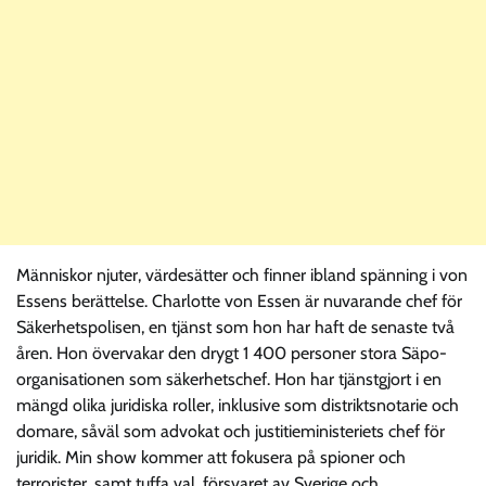
Människor njuter, värdesätter och finner ibland spänning i von
Essens berättelse. Charlotte von Essen är nuvarande chef för
Säkerhetspolisen, en tjänst som hon har haft de senaste två
åren. Hon övervakar den drygt 1 400 personer stora Säpo-
organisationen som säkerhetschef. Hon har tjänstgjort i en
mängd olika juridiska roller, inklusive som distriktsnotarie och
domare, såväl som advokat och justitieministeriets chef för
juridik. Min show kommer att fokusera på spioner och
terrorister, samt tuffa val, försvaret av Sverige och