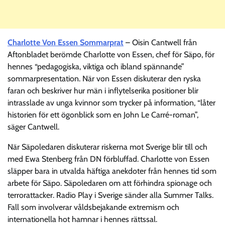
Charlotte Von Essen Sommarprat
– Oisin Cantwell från
Aftonbladet berömde Charlotte von Essen, chef för Säpo, för
hennes “pedagogiska, viktiga och ibland spännande”
sommarpresentation. När von Essen diskuterar den ryska
faran och beskriver hur män i inflytelserika positioner blir
intrasslade av unga kvinnor som trycker på information, “låter
historien för ett ögonblick som en John Le Carré-roman”,
säger Cantwell.
När Säpoledaren diskuterar riskerna mot Sverige blir till och
med Ewa Stenberg från DN förbluffad. Charlotte von Essen
släpper bara in utvalda häftiga anekdoter från hennes tid som
arbete för Säpo. Säpoledaren om att förhindra spionage och
terrorattacker. Radio Play i Sverige sänder alla Summer Talks.
Fall som involverar våldsbejakande extremism och
internationella hot hamnar i hennes rättssal.