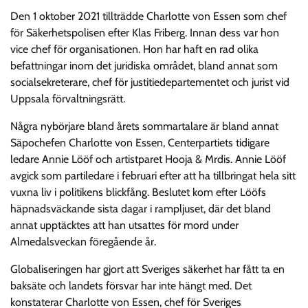
Den 1 oktober 2021 tillträdde Charlotte von Essen som chef
för Säkerhetspolisen efter Klas Friberg. Innan dess var hon
vice chef för organisationen. Hon har haft en rad olika
befattningar inom det juridiska området, bland annat som
socialsekreterare, chef för justitiedepartementet och jurist vid
Uppsala förvaltningsrätt.
Några nybörjare bland årets sommartalare är bland annat
Säpochefen Charlotte von Essen, Centerpartiets tidigare
ledare Annie Lööf och artistparet Hooja & Mrdis. Annie Lööf
avgick som partiledare i februari efter att ha tillbringat hela sitt
vuxna liv i politikens blickfång. Beslutet kom efter Lööfs
häpnadsväckande sista dagar i rampljuset, där det bland
annat upptäcktes att han utsattes för mord under
Almedalsveckan föregående år.
Globaliseringen har gjort att Sveriges säkerhet har fått ta en
baksäte och landets försvar har inte hängt med. Det
konstaterar Charlotte von Essen, chef för Sveriges