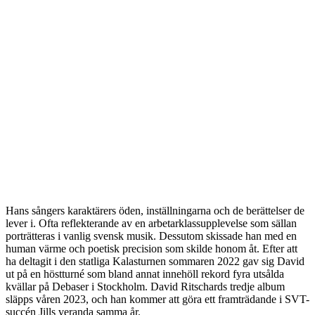
Hans sångers karaktärers öden, inställningarna och de berättelser de
lever i. Ofta reflekterande av en arbetarklassupplevelse som sällan
porträtteras i vanlig svensk musik. Dessutom skissade han med en
human värme och poetisk precision som skilde honom åt. Efter att
ha deltagit i den statliga Kalasturnen sommaren 2022 gav sig David
ut på en höstturné som bland annat innehöll rekord fyra utsålda
kvällar på Debaser i Stockholm. David Ritschards tredje album
släpps våren 2023, och han kommer att göra ett framträdande i SVT-
succén Jills veranda samma år.