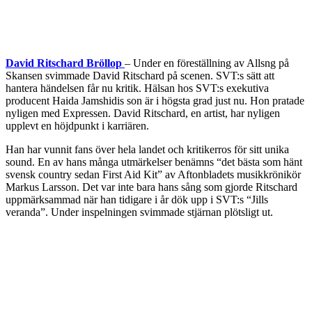
David Ritschard Bröllop
– Under en föreställning av Allsng på
Skansen svimmade David Ritschard på scenen. SVT:s sätt att
hantera händelsen får nu kritik. Hälsan hos SVT:s exekutiva
producent Haida Jamshidis son är i högsta grad just nu. Hon pratade
nyligen med Expressen. David Ritschard, en artist, har nyligen
upplevt en höjdpunkt i karriären.
Han har vunnit fans över hela landet och kritikerros för sitt unika
sound. En av hans många utmärkelser benämns “det bästa som hänt
svensk country sedan First Aid Kit” av Aftonbladets musikkrönikör
Markus Larsson. Det var inte bara hans sång som gjorde Ritschard
uppmärksammad när han tidigare i år dök upp i SVT:s “Jills
veranda”. Under inspelningen svimmade stjärnan plötsligt ut.