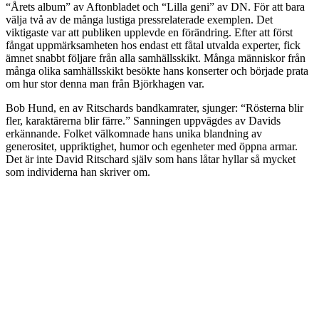
“Årets album” av Aftonbladet och “Lilla geni” av DN. För att bara
välja två av de många lustiga pressrelaterade exemplen. Det
viktigaste var att publiken upplevde en förändring. Efter att först
fångat uppmärksamheten hos endast ett fåtal utvalda experter, fick
ämnet snabbt följare från alla samhällsskikt. Många människor från
många olika samhällsskikt besökte hans konserter och började prata
om hur stor denna man från Björkhagen var.
Bob Hund, en av Ritschards bandkamrater, sjunger: “Rösterna blir
fler, karaktärerna blir färre.” Sanningen uppvägdes av Davids
erkännande. Folket välkomnade hans unika blandning av
generositet, uppriktighet, humor och egenheter med öppna armar.
Det är inte David Ritschard själv som hans låtar hyllar så mycket
som individerna han skriver om.