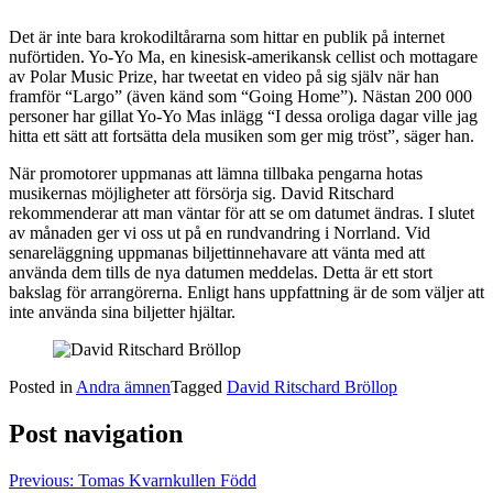
Det är inte bara krokodiltårarna som hittar en publik på internet
nuförtiden. Yo-Yo Ma, en kinesisk-amerikansk cellist och mottagare
av Polar Music Prize, har tweetat en video på sig själv när han
framför “Largo” (även känd som “Going Home”). Nästan 200 000
personer har gillat Yo-Yo Mas inlägg “I dessa oroliga dagar ville jag
hitta ett sätt att fortsätta dela musiken som ger mig tröst”, säger han.
När promotorer uppmanas att lämna tillbaka pengarna hotas
musikernas möjligheter att försörja sig. David Ritschard
rekommenderar att man väntar för att se om datumet ändras. I slutet
av månaden ger vi oss ut på en rundvandring i Norrland. Vid
senareläggning uppmanas biljettinnehavare att vänta med att
använda dem tills de nya datumen meddelas. Detta är ett stort
bakslag för arrangörerna. Enligt hans uppfattning är de som väljer att
inte använda sina biljetter hjältar.
Posted in
Andra ämnen
Tagged
David Ritschard Bröllop
Post navigation
Previous:
Tomas Kvarnkullen Född