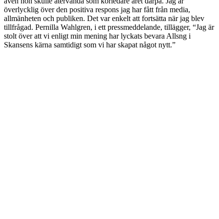
även hon skulle återvända som körledare året därpå. Jag är
överlycklig över den positiva respons jag har fått från media,
allmänheten och publiken. Det var enkelt att fortsätta när jag blev
tillfrågad. Pernilla Wahlgren, i ett pressmeddelande, tillägger, “Jag är
stolt över att vi enligt min mening har lyckats bevara Allsng i
Skansens kärna samtidigt som vi har skapat något nytt.”