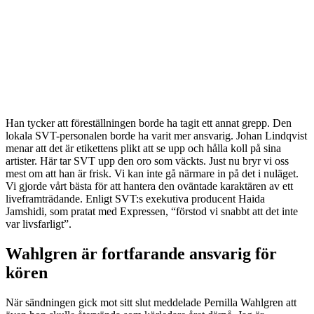
Han tycker att föreställningen borde ha tagit ett annat grepp. Den
lokala SVT-personalen borde ha varit mer ansvarig. Johan Lindqvist
menar att det är etikettens plikt att se upp och hålla koll på sina
artister. Här tar SVT upp den oro som väckts. Just nu bryr vi oss
mest om att han är frisk. Vi kan inte gå närmare in på det i nuläget.
Vi gjorde vårt bästa för att hantera den oväntade karaktären av ett
liveframträdande. Enligt SVT:s exekutiva producent Haida
Jamshidi, som pratat med Expressen, “förstod vi snabbt att det inte
var livsfarligt”.
Wahlgren är fortfarande ansvarig för
kören
När sändningen gick mot sitt slut meddelade Pernilla Wahlgren att