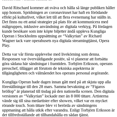
David Ritschard kommer att sväva och hålla så länge publiken håller
upp honom. Spridningen av coronaviruset har haft en förödande
effekt på kulturlivet, vilket lett till att flera evenemang har ställts in.
Det finns nu ett antal strategier på plats för att kommunicera med
målgruppen, inklusive användning av digitala verktyg. På lördagen
kunde besökare som inte köpte biljetter ändå uppleva Kungliga
Operan i Stockholms uppsättning av “Valkyrian” av Richard
Wagner tack vare operahusets nya digitala streamingtjänst, Opera
Play.
Detta var vår första upplevelse med livekörning som denna.
Responsen var överväldigande positiv, så vi planerar att fortsätta
göra sådana här sändningar i framtiden. Torbjörn Eriksson, operans
presschef, tillägger att förutom de tekniska aspekterna är
tillgängligheten och välmåendet hos operans personal avgörande.
Kungliga Operan hade dagen innan gått med på att skjuta upp alla
föreställningar till den 28 mars. Samma bevakning av “Figaros
bröllop” är planerad till tisdag på den nationella scenen. Den digitala
versionen av “Valkyrian” lockade mer än 8 000 tittare. Artisterna
vände sig till sina medartister efter showen, vilket var en mycket
rörande touch. Som tittare blev vi berörda av sändningens
uppmaning att hålla utkik efter varandra. Enligt Torbjörn Eriksson är
det tillfredsställande att tillhandahålla en sådan tjänst.