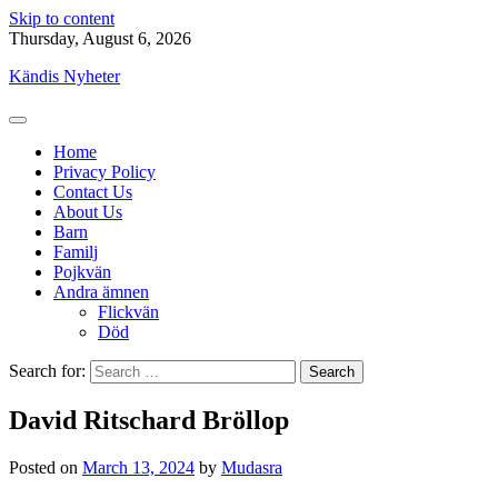
Skip to content
Thursday, August 6, 2026
Kändis Nyheter
Home
Privacy Policy
Contact Us
About Us
Barn
Familj
Pojkvän
Andra ämnen
Flickvän
Död
Search for:
David Ritschard Bröllop
Posted on
March 13, 2024
by
Mudasra