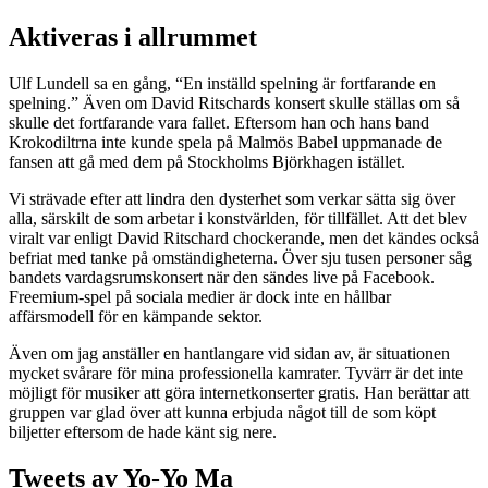
Aktiveras i allrummet
Ulf Lundell sa en gång, “En inställd spelning är fortfarande en
spelning.” Även om David Ritschards konsert skulle ställas om så
skulle det fortfarande vara fallet. Eftersom han och hans band
Krokodiltrna inte kunde spela på Malmös Babel uppmanade de
fansen att gå med dem på Stockholms Björkhagen istället.
Vi strävade efter att lindra den dysterhet som verkar sätta sig över
alla, särskilt de som arbetar i konstvärlden, för tillfället. Att det blev
viralt var enligt David Ritschard chockerande, men det kändes också
befriat med tanke på omständigheterna. Över sju tusen personer såg
bandets vardagsrumskonsert när den sändes live på Facebook.
Freemium-spel på sociala medier är dock inte en hållbar
affärsmodell för en kämpande sektor.
Även om jag anställer en hantlangare vid sidan av, är situationen
mycket svårare för mina professionella kamrater. Tyvärr är det inte
möjligt för musiker att göra internetkonserter gratis. Han berättar att
gruppen var glad över att kunna erbjuda något till de som köpt
biljetter eftersom de hade känt sig nere.
Tweets av Yo-Yo Ma