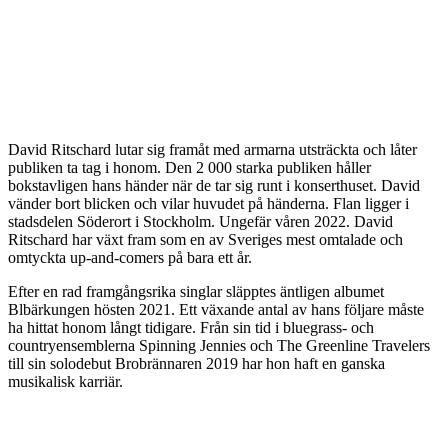
David Ritschard lutar sig framåt med armarna utsträckta och låter
publiken ta tag i honom. Den 2 000 starka publiken håller
bokstavligen hans händer när de tar sig runt i konserthuset. David
vänder bort blicken och vilar huvudet på händerna. Flan ligger i
stadsdelen Söderort i Stockholm. Ungefär våren 2022. David
Ritschard har växt fram som en av Sveriges mest omtalade och
omtyckta up-and-comers på bara ett år.
Efter en rad framgångsrika singlar släpptes äntligen albumet
Blbärkungen hösten 2021. Ett växande antal av hans följare måste
ha hittat honom långt tidigare. Från sin tid i bluegrass- och
countryensemblerna Spinning Jennies och The Greenline Travelers
till sin solodebut Brobrännaren 2019 har hon haft en ganska
musikalisk karriär.