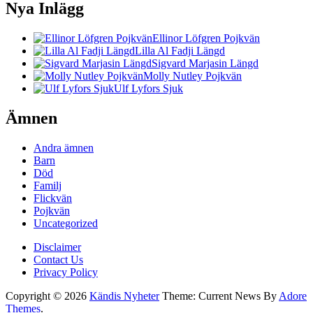
Nya Inlägg
Ellinor Löfgren Pojkvän
Lilla Al Fadji Längd
Sigvard Marjasin Längd
Molly Nutley Pojkvän
Ulf Lyfors Sjuk
Ämnen
Andra ämnen
Barn
Död
Familj
Flickvän
Pojkvän
Uncategorized
Disclaimer
Contact Us
Privacy Policy
Copyright © 2026
Kändis Nyheter
Theme: Current News By
Adore
Themes
.