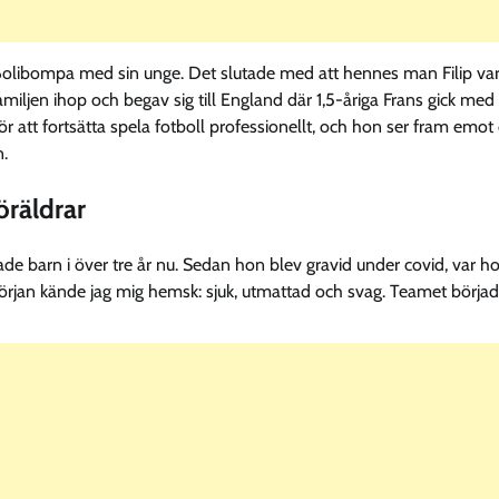
 Bolibompa med sin unge. Det slutade med att hennes man Filip va
iljen ihop och begav sig till England där 1,5-åriga Frans gick med 
 att fortsätta spela fotboll professionellt, och hon ser fram emot
.
öräldrar
ade barn i över tre år nu. Sedan hon blev gravid under covid, var h
 I början kände jag mig hemsk: sjuk, utmattad och svag. Teamet börja