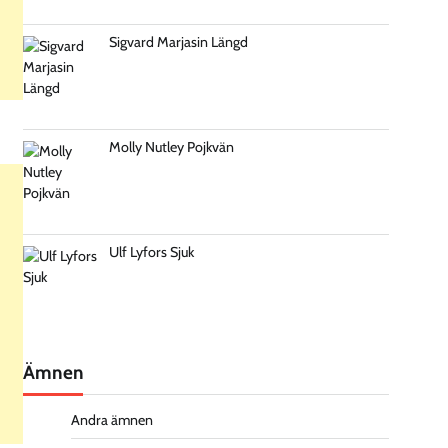
Sigvard Marjasin Längd
Molly Nutley Pojkvän
Ulf Lyfors Sjuk
Ämnen
Andra ämnen