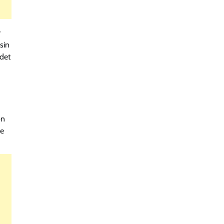
r
sin
 det
on
de