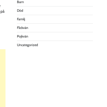
Barn
e
Död
 på
Familj
Flickvän
Pojkvän
Uncategorized