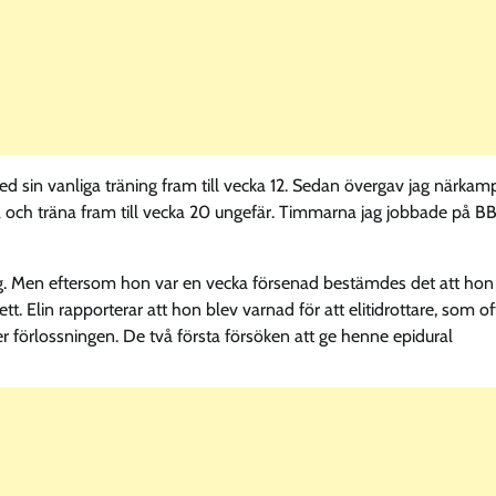
ed sin vanliga träning fram till vecka 12. Sedan övergav jag närkam
eka och träna fram till vecka 20 ungefär. Timmarna jag jobbade på B
borg. Men eftersom hon var en vecka försenad bestämdes det att hon
. Elin rapporterar att hon blev varnad för att elitidrottare, som of
r förlossningen. De två första försöken att ge henne epidural