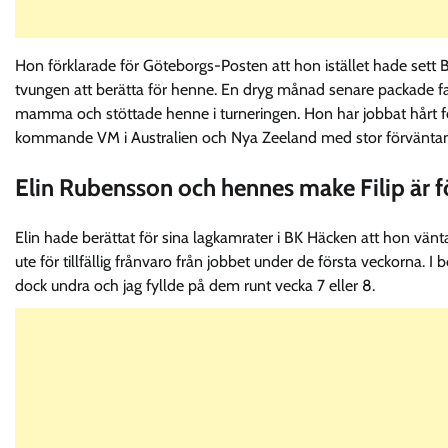
Hon förklarade för Göteborgs-Posten att hon istället hade sett
tvungen att berätta för henne. En dryg månad senare packade fam
mamma och stöttade henne i turneringen. Hon har jobbat hårt för
kommande VM i Australien och Nya Zeeland med stor förväntan
Elin Rubensson och hennes make Filip är f
Elin hade berättat för sina lagkamrater i BK Häcken att hon vänt
ute för tillfällig frånvaro från jobbet under de första veckorna.
dock undra och jag fyllde på dem runt vecka 7 eller 8.