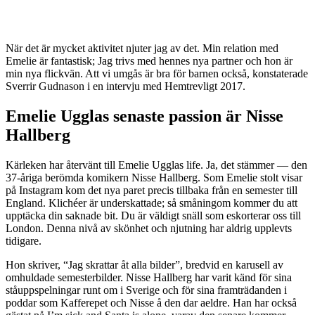
När det är mycket aktivitet njuter jag av det. Min relation med
Emelie är fantastisk; Jag trivs med hennes nya partner och hon är
min nya flickvän. Att vi umgås är bra för barnen också, konstaterade
Sverrir Gudnason i en intervju med Hemtrevligt 2017.
Emelie Ugglas senaste passion är Nisse
Hallberg
Kärleken har återvänt till Emelie Ugglas life. Ja, det stämmer — den
37-åriga berömda komikern Nisse Hallberg. Som Emelie stolt visar
på Instagram kom det nya paret precis tillbaka från en semester till
England. Klichéer är underskattade; så småningom kommer du att
upptäcka din saknade bit. Du är väldigt snäll som eskorterar oss till
London. Denna nivå av skönhet och njutning har aldrig upplevts
tidigare.
Hon skriver, “Jag skrattar åt alla bilder”, bredvid en karusell av
omhuldade semesterbilder. Nisse Hallberg har varit känd för sina
ståuppspelningar runt om i Sverige och för sina framträdanden i
poddar som Kafferepet och Nisse å den dar aeldre. Han har också