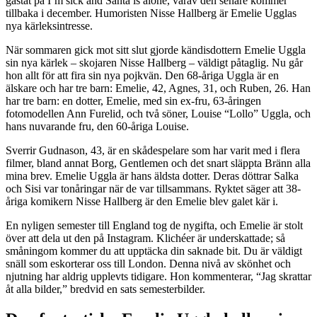
gästat på I’m sick and Santa is alone, varav den senare kommer
tillbaka i december. Humoristen Nisse Hallberg är Emelie Ugglas
nya kärleksintresse.
När sommaren gick mot sitt slut gjorde kändisdottern Emelie Uggla
sin nya kärlek – skojaren Nisse Hallberg – väldigt påtaglig. Nu går
hon allt för att fira sin nya pojkvän. Den 68-åriga Uggla är en
älskare och har tre barn: Emelie, 42, Agnes, 31, och Ruben, 26. Han
har tre barn: en dotter, Emelie, med sin ex-fru, 63-åringen
fotomodellen Ann Furelid, och två söner, Louise “Lollo” Uggla, och
hans nuvarande fru, den 60-åriga Louise.
Sverrir Gudnason, 43, är en skådespelare som har varit med i flera
filmer, bland annat Borg, Gentlemen och det snart släppta Bränn alla
mina brev. Emelie Uggla är hans äldsta dotter. Deras döttrar Salka
och Sisi var tonåringar när de var tillsammans. Ryktet säger att 38-
åriga komikern Nisse Hallberg är den Emelie blev galet kär i.
En nyligen semester till England tog de nygifta, och Emelie är stolt
över att dela ut den på Instagram. Klichéer är underskattade; så
småningom kommer du att upptäcka din saknade bit. Du är väldigt
snäll som eskorterar oss till London. Denna nivå av skönhet och
njutning har aldrig upplevts tidigare. Hon kommenterar, “Jag skrattar
åt alla bilder,” bredvid en sats semesterbilder.