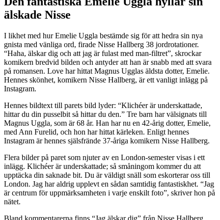
Den fantastiska Emelie Uggla hyllar sin
älskade Nisse
I likhet med hur Emelie Uggla bestämde sig för att hedra sin nya
gnista med vänliga ord, firade Nisse Hallberg 38 jordrotationer.
“Haha, älskar dig och att jag är fulast med man-filtret”, skrockar
komikern bredvid bilden och antyder att han är snabb med att svara
på romansen. Love har hittat Magnus Ugglas äldsta dotter, Emelie.
Hennes skönhet, komikern Nisse Hallberg, är ett vanligt inlägg på
Instagram.
Hennes bildtext till parets bild lyder: “Klichéer är underskattade,
hittar du din pusselbit så hittar du den.” Tre barn har välsignats till
Magnus Uggla, som är 68 år. Han har nu en 42-årig dotter, Emelie,
med Ann Furelid, och hon har hittat kärleken. Enligt hennes
Instagram är hennes själsfrände 37-åriga komikern Nisse Hallberg.
Flera bilder på paret som njuter av en London-semester visas i ett
inlägg. Klichéer är underskattade; så småningom kommer du att
upptäcka din saknade bit. Du är väldigt snäll som eskorterar oss till
London. Jag har aldrig upplevt en sådan samtidig fantastiskhet. “Jag
är centrum för uppmärksamheten i varje enskilt foto”, skriver hon på
nätet.
Bland kommentarerna finns “Jag älskar dig” från Nisse Hallberg