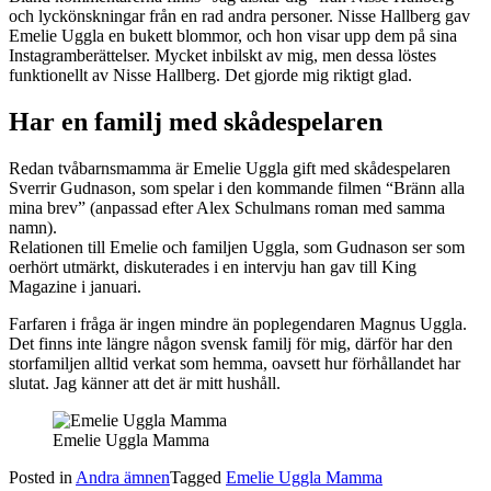
och lyckönskningar från en rad andra personer. Nisse Hallberg gav
Emelie Uggla en bukett blommor, och hon visar upp dem på sina
Instagramberättelser. Mycket inbilskt av mig, men dessa löstes
funktionellt av Nisse Hallberg. Det gjorde mig riktigt glad.
Har en familj med skådespelaren
Redan tvåbarnsmamma är Emelie Uggla gift med skådespelaren
Sverrir Gudnason, som spelar i den kommande filmen “Bränn alla
mina brev” (anpassad efter Alex Schulmans roman med samma
namn).
Relationen till Emelie och familjen Uggla, som Gudnason ser som
oerhört utmärkt, diskuterades i en intervju han gav till King
Magazine i januari.
Farfaren i fråga är ingen mindre än poplegendaren Magnus Uggla.
Det finns inte längre någon svensk familj för mig, därför har den
storfamiljen alltid verkat som hemma, oavsett hur förhållandet har
slutat. Jag känner att det är mitt hushåll.
Emelie Uggla Mamma
Posted in
Andra ämnen
Tagged
Emelie Uggla Mamma