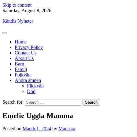
Skip to content
Saturday, August 8, 2026
Kändis Nyheter
Home
Privacy Policy
Contact Us
About Us
Barn
Familj
Pojkvän
Andra ämnen
Flickvän
Död
Search for:
Emelie Uggla Mamma
Posted on
March 1, 2024
by
Mudasra