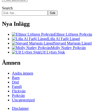
Search
Sök
Nya Inlägg
Ellinor Löfgren Pojkvän
Lilla Al Fadji Längd
Sigvard Marjasin Längd
Molly Nutley Pojkvän
Ulf Lyfors Sjuk
Ämnen
Andra ämnen
Barn
Död
Familj
Flickvän
Pojkvän
Uncategorized
Disclaimer