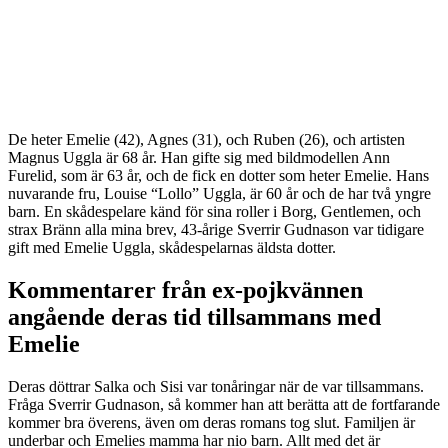
De heter Emelie (42), Agnes (31), och Ruben (26), och artisten
Magnus Uggla är 68 år. Han gifte sig med bildmodellen Ann
Furelid, som är 63 år, och de fick en dotter som heter Emelie. Hans
nuvarande fru, Louise “Lollo” Uggla, är 60 år och de har två yngre
barn. En skådespelare känd för sina roller i Borg, Gentlemen, och
strax Bränn alla mina brev, 43-årige Sverrir Gudnason var tidigare
gift med Emelie Uggla, skådespelarnas äldsta dotter.
Kommentarer från ex-pojkvännen
angående deras tid tillsammans med
Emelie
Deras döttrar Salka och Sisi var tonåringar när de var tillsammans.
Fråga Sverrir Gudnason, så kommer han att berätta att de fortfarande
kommer bra överens, även om deras romans tog slut. Familjen är
underbar och Emelies mamma har nio barn. Allt med det är