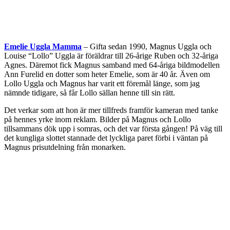
Emelie Uggla Mamma
– Gifta sedan 1990, Magnus Uggla och
Louise “Lollo” Uggla är föräldrar till 26-årige Ruben och 32-åriga
Agnes. Däremot fick Magnus samband med 64-åriga bildmodellen
Ann Furelid en dotter som heter Emelie, som är 40 år. Även om
Lollo Uggla och Magnus har varit ett föremål länge, som jag
nämnde tidigare, så får Lollo sällan henne till sin rätt.
Det verkar som att hon är mer tillfreds framför kameran med tanke
på hennes yrke inom reklam. Bilder på Magnus och Lollo
tillsammans dök upp i somras, och det var första gången! På väg till
det kungliga slottet stannade det lyckliga paret förbi i väntan på
Magnus prisutdelning från monarken.