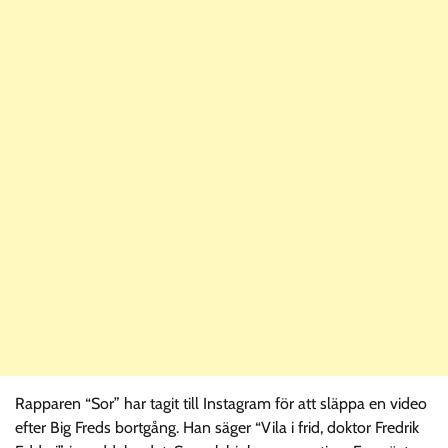
Rapparen “Sor” har tagit till Instagram för att släppa en video
efter Big Freds bortgång. Han säger “Vila i frid, doktor Fredrik