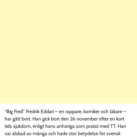
“Big Fred” Fredrik Eddari – en rappare, komiker och läkare –
har gått bort. Han gick bort den 26 november efter en kort
tids sjukdom, enligt hans anhöriga som pratat med TT. Han
var älskad av många och hade stor betydelse för svensk