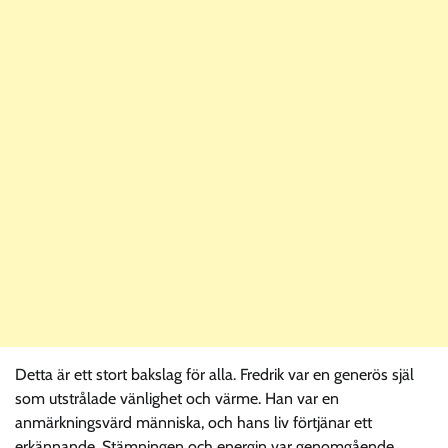
Detta är ett stort bakslag för alla. Fredrik var en generös själ
som utstrålade vänlighet och värme. Han var en
anmärkningsvärd människa, och hans liv förtjänar ett
erkännande. Stämningen och energin var genomgående