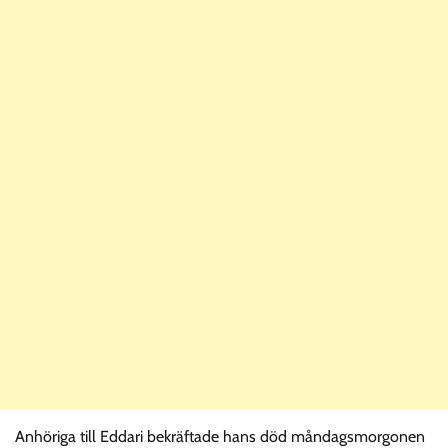
Anhöriga till Eddari bekräftade hans död måndagsmorgonen