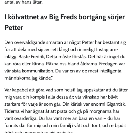
antal av hans låtar.
I kölvattnet av Big Freds bortgång sörjer
Petter
Den överväldigande smärtan är något Petter har bestämt sig
för att dela med sig av i ett långt och innerligt Instagram-
inlägg. Bäste Fredrik, Detta måste förstås. Det här är inget du
kan röra eller känna. Räkna oss bland åldrarna. Fredagen var
vår sista kommunikation. Du var en av de mest intelligenta
människorna jag kände.”
Var kapabel att göra vad som helst! Jag uppskattar att du låter
mig vara din kompis i alla dessa år; vår vänskap har blivit
starkare för varje år som går. Din kärlek var enorm! Gigantisk.
Tiderna vi har ägnat åt att prata och gå på morgnarna har
varit ovärderliga. Du har varit mer än bara en vän – du har
funnits där för mig och min familj i vått och torrt, och erbjudit
tröst och uppmuntran vid varje tur.