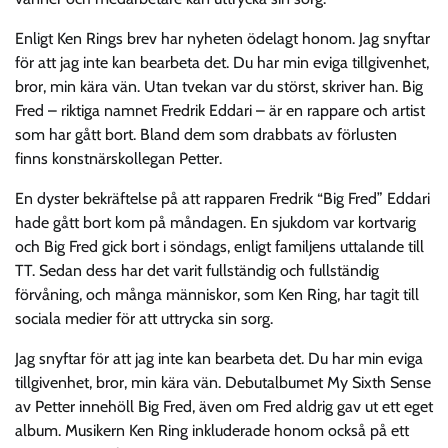
Enligt Ken Rings brev har nyheten ödelagt honom. Jag snyftar
för att jag inte kan bearbeta det. Du har min eviga tillgivenhet,
bror, min kära vän. Utan tvekan var du störst, skriver han. Big
Fred – riktiga namnet Fredrik Eddari – är en rappare och artist
som har gått bort. Bland dem som drabbats av förlusten
finns konstnärskollegan Petter.
En dyster bekräftelse på att rapparen Fredrik “Big Fred” Eddari
hade gått bort kom på måndagen. En sjukdom var kortvarig
och Big Fred gick bort i söndags, enligt familjens uttalande till
TT. Sedan dess har det varit fullständig och fullständig
förvåning, och många människor, som Ken Ring, har tagit till
sociala medier för att uttrycka sin sorg.
Jag snyftar för att jag inte kan bearbeta det. Du har min eviga
tillgivenhet, bror, min kära vän. Debutalbumet My Sixth Sense
av Petter innehöll Big Fred, även om Fred aldrig gav ut ett eget
album. Musikern Ken Ring inkluderade honom också på ett