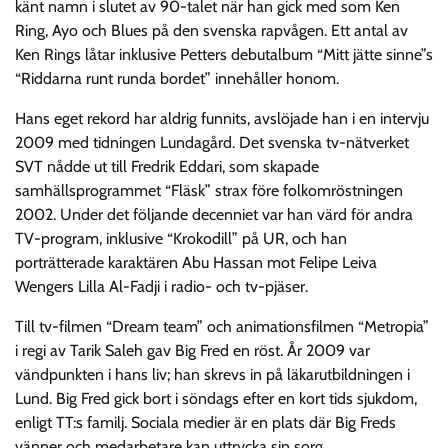
känt namn i slutet av 90-talet när han gick med som Ken
Ring, Ayo och Blues på den svenska rapvågen. Ett antal av
Ken Rings låtar inklusive Petters debutalbum “Mitt jätte sinne”s
“Riddarna runt runda bordet” innehåller honom.
Hans eget rekord har aldrig funnits, avslöjade han i en intervju
2009 med tidningen Lundagård. Det svenska tv-nätverket
SVT nådde ut till Fredrik Eddari, som skapade
samhällsprogrammet “Fläsk” strax före folkomröstningen
2002. Under det följande decenniet var han värd för andra
TV-program, inklusive “Krokodill” på UR, och han
porträtterade karaktären Abu Hassan mot Felipe Leiva
Wengers Lilla Al-Fadji i radio- och tv-pjäser.
Till tv-filmen “Dream team” och animationsfilmen “Metropia”
i regi av Tarik Saleh gav Big Fred en röst. År 2009 var
vändpunkten i hans liv; han skrevs in på läkarutbildningen i
Lund. Big Fred gick bort i söndags efter en kort tids sjukdom,
enligt TT:s familj. Sociala medier är en plats där Big Freds
vänner och medarbetare kan uttrycka sin sorg.