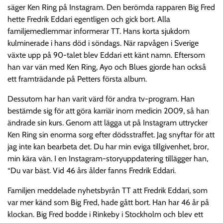
säger Ken Ring på Instagram. Den berömda rapparen Big Fred
hette Fredrik Eddari egentligen och gick bort. Alla
familjemedlemmar informerar TT. Hans korta sjukdom
kulminerade i hans död i söndags. När rapvågen i Sverige
växte upp på 90-talet blev Eddari ett känt namn. Eftersom
han var vän med Ken Ring, Ayo och Blues gjorde han också
ett framträdande på Petters första album.
Dessutom har han varit värd för andra tv-program. Han
bestämde sig för att göra karriär inom medicin 2009, så han
ändrade sin kurs. Genom att lägga ut på Instagram uttrycker
Ken Ring sin enorma sorg efter dödsstraffet. Jag snyftar för att
jag inte kan bearbeta det. Du har min eviga tillgivenhet, bror,
min kära vän. I en Instagram-storyuppdatering tillägger han,
“Du var bäst. Vid 46 års ålder fanns Fredrik Eddari.
Familjen meddelade nyhetsbyrån TT att Fredrik Eddari, som
var mer känd som Big Fred, hade gått bort. Han har 46 år på
klockan. Big Fred bodde i Rinkeby i Stockholm och blev ett