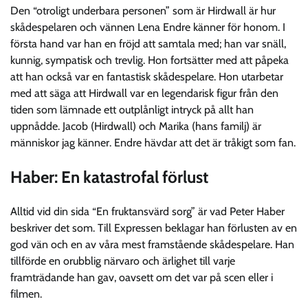
Den “otroligt underbara personen” som är Hirdwall är hur
skådespelaren och vännen Lena Endre känner för honom. I
första hand var han en fröjd att samtala med; han var snäll,
kunnig, sympatisk och trevlig. Hon fortsätter med att påpeka
att han också var en fantastisk skådespelare. Hon utarbetar
med att säga att Hirdwall var en legendarisk figur från den
tiden som lämnade ett outplånligt intryck på allt han
uppnådde. Jacob (Hirdwall) och Marika (hans familj) är
människor jag känner. Endre hävdar att det är tråkigt som fan.
Haber: En katastrofal förlust
Alltid vid din sida “En fruktansvärd sorg” är vad Peter Haber
beskriver det som. Till Expressen beklagar han förlusten av en
god vän och en av våra mest framstående skådespelare. Han
tillförde en orubblig närvaro och ärlighet till varje
framträdande han gav, oavsett om det var på scen eller i
filmen.