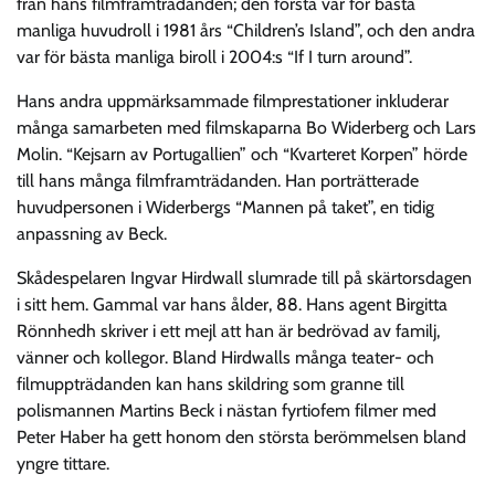
från hans filmframträdanden; den första var för bästa
manliga huvudroll i 1981 års “Children’s Island”, och den andra
var för bästa manliga biroll i 2004:s “If I turn around”.
Hans andra uppmärksammade filmprestationer inkluderar
många samarbeten med filmskaparna Bo Widerberg och Lars
Molin. “Kejsarn av Portugallien” och “Kvarteret Korpen” hörde
till hans många filmframträdanden. Han porträtterade
huvudpersonen i Widerbergs “Mannen på taket”, en tidig
anpassning av Beck.
Skådespelaren Ingvar Hirdwall slumrade till på skärtorsdagen
i sitt hem. Gammal var hans ålder, 88. Hans agent Birgitta
Rönnhedh skriver i ett mejl att han är bedrövad av familj,
vänner och kollegor. Bland Hirdwalls många teater- och
filmuppträdanden kan hans skildring som granne till
polismannen Martins Beck i nästan fyrtiofem filmer med
Peter Haber ha gett honom den största berömmelsen bland
yngre tittare.