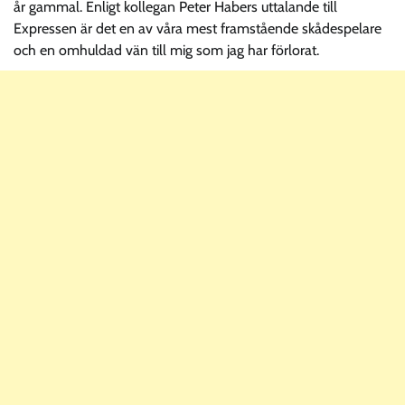
år gammal. Enligt kollegan Peter Habers uttalande till
Expressen är det en av våra mest framstående skådespelare
och en omhuldad vän till mig som jag har förlorat.