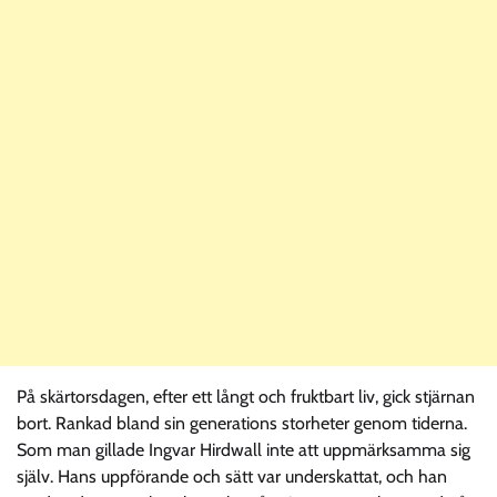
På skärtorsdagen, efter ett långt och fruktbart liv, gick stjärnan
bort. Rankad bland sin generations storheter genom tiderna.
Som man gillade Ingvar Hirdwall inte att uppmärksamma sig
själv. Hans uppförande och sätt var underskattat, och han