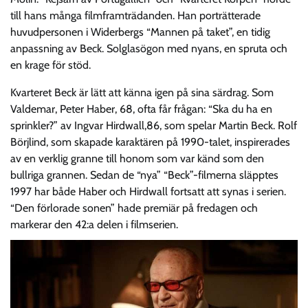
till hans många filmframträdanden. Han porträtterade
huvudpersonen i Widerbergs “Mannen på taket”, en tidig
anpassning av Beck. Solglasögon med nyans, en spruta och
en krage för stöd.
Kvarteret Beck är lätt att känna igen på sina särdrag. Som
Valdemar, Peter Haber, 68, ofta får frågan: “Ska du ha en
sprinkler?” av Ingvar Hirdwall,86, som spelar Martin Beck. Rolf
Börjlind, som skapade karaktären på 1990-talet, inspirerades
av en verklig granne till honom som var känd som den
bullriga grannen. Sedan de “nya” “Beck”-filmerna släpptes
1997 har både Haber och Hirdwall fortsatt att synas i serien.
“Den förlorade sonen” hade premiär på fredagen och
markerar den 42:a delen i filmserien.