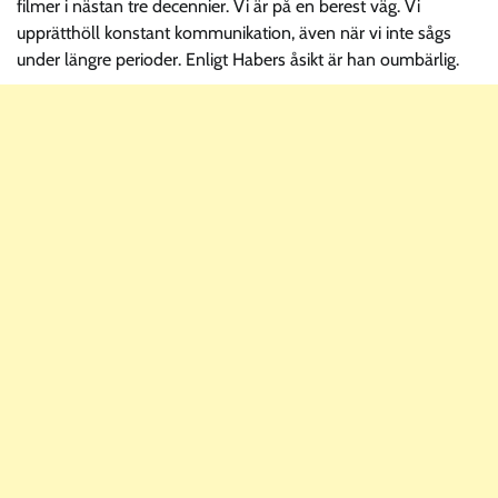
filmer i nästan tre decennier. Vi är på en berest väg. Vi
upprätthöll konstant kommunikation, även när vi inte sågs
under längre perioder. Enligt Habers åsikt är han oumbärlig.