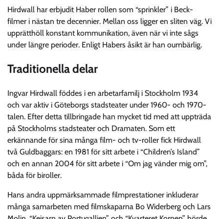
Hirdwall har erbjudit Haber rollen som “sprinkler” i Beck-
filmer i nästan tre decennier. Mellan oss ligger en sliten väg. Vi
upprätthöll konstant kommunikation, även när vi inte sågs
under längre perioder. Enligt Habers åsikt är han oumbärlig.
Traditionella delar
Ingvar Hirdwall föddes i en arbetarfamilj i Stockholm 1934
och var aktiv i Göteborgs stadsteater under 1960- och 1970-
talen. Efter detta tillbringade han mycket tid med att uppträda
på Stockholms stadsteater och Dramaten. Som ett
erkännande för sina många film- och tv-roller fick Hirdwall
två Guldbaggars: en 1981 för sitt arbete i “Children’s Island”
och en annan 2004 för sitt arbete i “Om jag vänder mig om”,
båda för biroller.
Hans andra uppmärksammade filmprestationer inkluderar
många samarbeten med filmskaparna Bo Widerberg och Lars
Molin. “Kejsarn av Portugallien” och “Kvarteret Korpen” hörde