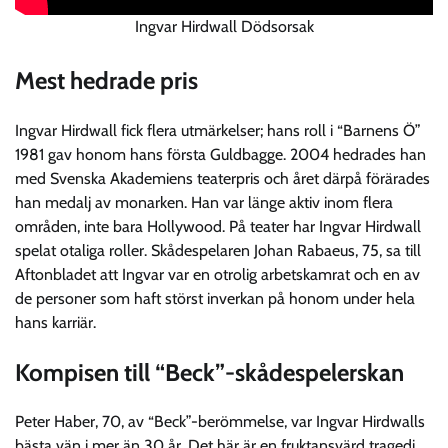
Ingvar Hirdwall Dödsorsak
Mest hedrade pris
Ingvar Hirdwall fick flera utmärkelser; hans roll i “Barnens Ö”
1981 gav honom hans första Guldbagge. 2004 hedrades han
med Svenska Akademiens teaterpris och året därpå förärades
han medalj av monarken. Han var länge aktiv inom flera
områden, inte bara Hollywood. På teater har Ingvar Hirdwall
spelat otaliga roller. Skådespelaren Johan Rabaeus, 75, sa till
Aftonbladet att Ingvar var en otrolig arbetskamrat och en av
de personer som haft störst inverkan på honom under hela
hans karriär.
Kompisen till “Beck”-skådespelerskan
Peter Haber, 70, av “Beck”-berömmelse, var Ingvar Hirdwalls
bästa vän i mer än 30 år. Det här är en fruktansvärd tragedi.