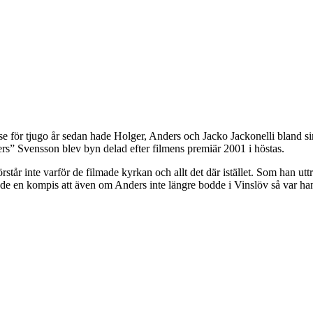
ör tjugo år sedan hade Holger, Anders och Jacko Jackonelli bland si
ders” Svensson blev byn delad efter filmens premiär 2001 i höstas.
står inte varför de filmade kyrkan och allt det där istället. Som han ut
ttade en kompis att även om Anders inte längre bodde i Vinslöv så var ha