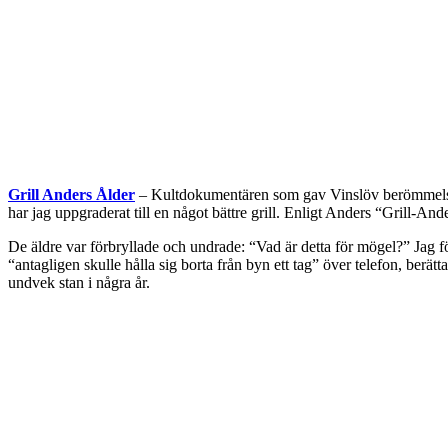
Grill Anders Ålder
– Kultdokumentären som gav Vinslöv berömmelse f
har jag uppgraderat till en något bättre grill. Enligt Anders “Grill-An
De äldre var förbryllade och undrade: “Vad är detta för mögel?” Jag för
“antagligen skulle hålla sig borta från byn ett tag” över telefon, berä
undvek stan i några år.