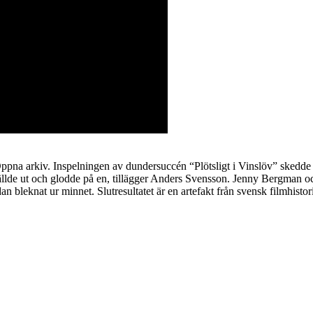
ppna arkiv. Inspelningen av dundersuccén “Plötsligt i Vinslöv” skedde
källde ut och glodde på en, tillägger Anders Svensson. Jenny Bergman 
n bleknat ur minnet. Slutresultatet är en artefakt från svensk filmhistor