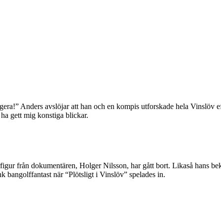
ngera!” Anders avslöjar att han och en kompis utforskade hela Vinslöv e
 ha gett mig konstiga blickar.
figur från dokumentären, Holger Nilsson, har gått bort. Likaså hans b
k bangolffantast när “Plötsligt i Vinslöv” spelades in.