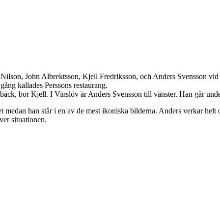
r Nilson, John Albrektsson, Kjell Fredriksson, och Anders Svensson vi
en gång kallades Perssons restaurang.
bäck, bor Kjell. I Vinslöv är Anders Svensson till vänster. Han går un
et medan han står i en av de mest ikoniska bilderna. Anders verkar he
ver situationen.