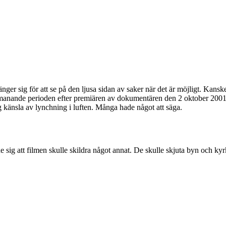
änger sig för att se på den ljusa sidan av saker när det är möjligt. Kansk
nande perioden efter premiären av dokumentären den 2 oktober 2001. Ha
g känsla av lynchning i luften. Många hade något att säga.
 sig att filmen skulle skildra något annat. De skulle skjuta byn och kyrka