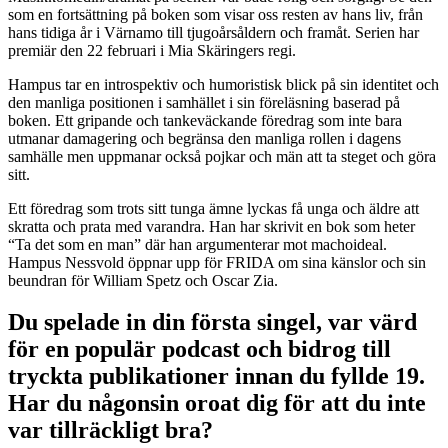
som en fortsättning på boken som visar oss resten av hans liv, från
hans tidiga år i Värnamo till tjugoårsåldern och framåt. Serien har
premiär den 22 februari i Mia Skäringers regi.
Hampus tar en introspektiv och humoristisk blick på sin identitet och
den manliga positionen i samhället i sin föreläsning baserad på
boken. Ett gripande och tankeväckande föredrag som inte bara
utmanar damagering och begränsa den manliga rollen i dagens
samhälle men uppmanar också pojkar och män att ta steget och göra
sitt.
Ett föredrag som trots sitt tunga ämne lyckas få unga och äldre att
skratta och prata med varandra. Han har skrivit en bok som heter
“Ta det som en man” där han argumenterar mot machoideal.
Hampus Nessvold öppnar upp för FRIDA om sina känslor och sin
beundran för William Spetz och Oscar Zia.
Du spelade in din första singel, var värd
för en populär podcast och bidrog till
tryckta publikationer innan du fyllde 19.
Har du någonsin oroat dig för att du inte
var tillräckligt bra?