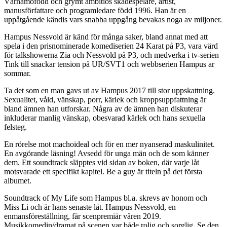
Värnamofödd och grymt ambitiös skådespelare, artist,
manusförfattare och programledare född 1996. Han är en
uppåtgående kändis vars snabba uppgång bevakas noga av miljoner.
Hampus Nessvold är känd för många saker, bland annat med att
spela i den prisnominerade komediserien 24 Karat på P3, vara värd
för talkshowerna Zia och Nessvold på P3, och medverka i tv-serien
Tink till snackar tension på UR/SVT1 och webbserien Hampus ar
sommar.
Ta det som en man gavs ut av Hampus 2017 till stor uppskattning.
Sexualitet, våld, vänskap, porr, kärlek och kroppsuppfattning är
bland ämnen han utforskar. Några av de ämnen han diskuterar
inkluderar manlig vänskap, obesvarad kärlek och hans sexuella
felsteg.
En rörelse mot machoideal och för en mer nyanserad maskulinitet.
En avgörande läsning! Avsedd för unga män och de som känner
dem. Ett soundtrack släpptes vid sidan av boken, där varje låt
motsvarade ett specifikt kapitel. Be a guy är titeln på det första
albumet.
Soundtrack of My Life som Hampus bl.a. skrevs av honom och
Miss Li och är hans senaste låt. Hampus Nessvold, en
enmansföreställning, får scenpremiär våren 2019.
Musikkomedin/dramat på scenen var både rolig och sorglig. Se den