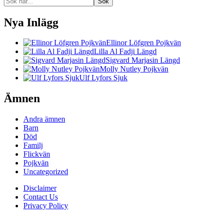
Sök
Nya Inlägg
Ellinor Löfgren Pojkvän
Lilla Al Fadji Längd
Sigvard Marjasin Längd
Molly Nutley Pojkvän
Ulf Lyfors Sjuk
Ämnen
Andra ämnen
Barn
Död
Familj
Flickvän
Pojkvän
Uncategorized
Disclaimer
Contact Us
Privacy Policy