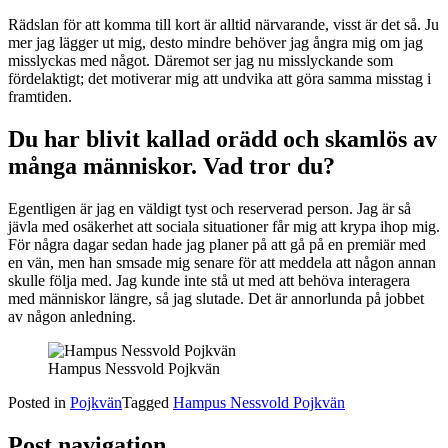
Rädslan för att komma till kort är alltid närvarande, visst är det så. Ju
mer jag lägger ut mig, desto mindre behöver jag ångra mig om jag
misslyckas med något. Däremot ser jag nu misslyckande som
fördelaktigt; det motiverar mig att undvika att göra samma misstag i
framtiden.
Du har blivit kallad orädd och skamlös av
många människor. Vad tror du?
Egentligen är jag en väldigt tyst och reserverad person. Jag är så
jävla med osäkerhet att sociala situationer får mig att krypa ihop mig.
För några dagar sedan hade jag planer på att gå på en premiär med
en vän, men han smsade mig senare för att meddela att någon annan
skulle följa med. Jag kunde inte stå ut med att behöva interagera
med människor längre, så jag slutade. Det är annorlunda på jobbet
av någon anledning.
Hampus Nessvold Pojkvän
Posted in
Pojkvän
Tagged
Hampus Nessvold Pojkvän
Post navigation