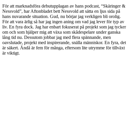
För att marknadsföra debutupplagan av hans podcast, “Skäringer &
Nessvold”, har Aftonbladet bett Nessvold att sätta en ljus sida på
hans nuvarande situation. Gud, nu börjar jag verkligen bli orolig.
För att vara ärlig så har jag ingen aning om vad jag lever för typ av
liv. En fyra dock. Jag har enbart fokuserat på projekt som jag tycker
om och som hjälper mig att växa som skådespelare under ganska
lång tid nu. Dessutom jobbar jag med flera spännande, men
oavslutade, projekt med inspirerande, snälla människor. En fyra, det
är säkert. Ändå är fem för många, eftersom lite utrymme för tillväxt
är viktigt.