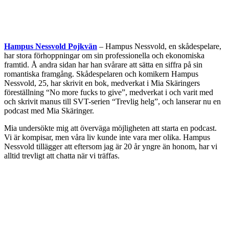
Hampus Nessvold Pojkvän
– Hampus Nessvold, en skådespelare,
har stora förhoppningar om sin professionella och ekonomiska
framtid. Å andra sidan har han svårare att sätta en siffra på sin
romantiska framgång. Skådespelaren och komikern Hampus
Nessvold, 25, har skrivit en bok, medverkat i Mia Skäringers
föreställning “No more fucks to give”, medverkat i och varit med
och skrivit manus till SVT-serien “Trevlig helg”, och lanserar nu en
podcast med Mia Skäringer.
Mia undersökte mig att överväga möjligheten att starta en podcast.
Vi är kompisar, men våra liv kunde inte vara mer olika. Hampus
Nessvold tillägger att eftersom jag är 20 år yngre än honom, har vi
alltid trevligt att chatta när vi träffas.