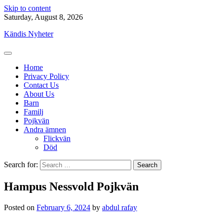
Skip to content
Saturday, August 8, 2026
Kändis Nyheter
Home
Privacy Policy
Contact Us
About Us
Barn
Familj
Pojkvän
Andra ämnen
Flickvän
Död
Search for:
Hampus Nessvold Pojkvän
Posted on
February 6, 2024
by
abdul rafay