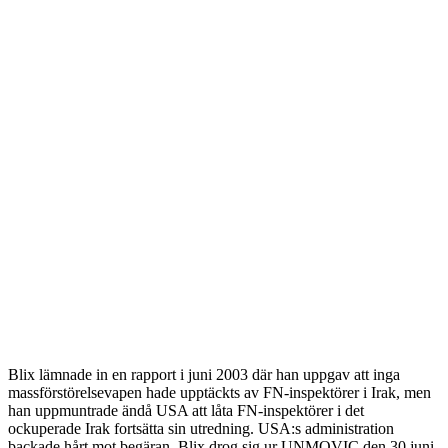
Blix lämnade in en rapport i juni 2003 där han uppgav att inga
massförstörelsevapen hade upptäckts av FN-inspektörer i Irak, men
han uppmuntrade ändå USA att låta FN-inspektörer i det
ockuperade Irak fortsätta sin utredning. USA:s administration
backade hårt mot begäran. Blix drog sig ur UNMOVIC den 30 juni