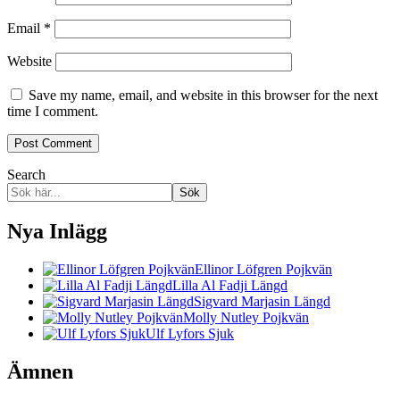
Email
*
Website
Save my name, email, and website in this browser for the next
time I comment.
Search
Sök
Nya Inlägg
Ellinor Löfgren Pojkvän
Lilla Al Fadji Längd
Sigvard Marjasin Längd
Molly Nutley Pojkvän
Ulf Lyfors Sjuk
Ämnen