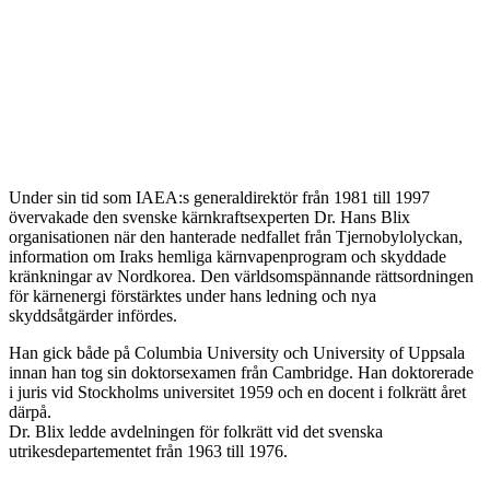
Under sin tid som IAEA:s generaldirektör från 1981 till 1997
övervakade den svenske kärnkraftsexperten Dr. Hans Blix
organisationen när den hanterade nedfallet från Tjernobylolyckan,
information om Iraks hemliga kärnvapenprogram och skyddade
kränkningar av Nordkorea. Den världsomspännande rättsordningen
för kärnenergi förstärktes under hans ledning och nya
skyddsåtgärder infördes.
Han gick både på Columbia University och University of Uppsala
innan han tog sin doktorsexamen från Cambridge. Han doktorerade
i juris vid Stockholms universitet 1959 och en docent i folkrätt året
därpå.
Dr. Blix ledde avdelningen för folkrätt vid det svenska
utrikesdepartementet från 1963 till 1976.