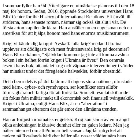
I sommar fyller han 94. Ytterligare en utmärkelse planeras till den 18
maj för honom. Sedan, 2016, öppnade Stockholms universitet Hans
Blix Center for the History of International Relations. Ett farväl till
striderna, hans senaste roman, närmar sig också sitt slut i vår. De
första arton kapitlen är klara. Han anställer nu en engelsman och en
amerikan för att hjälpa honom med hans enorma musikinstrument.
Krig, vi kände dig knappt. Avskaffa alla krig? medan Ukraina
upplever sitt dödligaste och mest fruktansvärda krig på decennier?
Hans Blix erkänner, “Självklart kommer jag inte att kunna avsluta
boken i sin helhet förrän kriget i Ukraina är över.” Den centrala
tesen i hans bok, att antalet krig och väpnade interventioner i världen
har minskat under det föregående halvseklet, förblir obestridd.
Detta beror delvis på det faktum att dagens stora nationer, utrustade
med kärn-, cyber- och rymdvapen, ser konflikter som alltför
förutsägbara och farliga för att fortsätta. Som ett resultat skiftar de
sitt fokus från militär makt till ekonomisk och finansiell tvångstaktik.
Kriget i Ukraina, enligt Hans Blix, är en “aberration” i
sammanhanget eftersom det går emot den allmänna trenden.
Han är förtjust i idiomatisk engelska. Krig kan starta av en mängd
olika anledningar, inklusive dumhet eller en galen ledare. Men jag
håller inte med om att Putin är helt sansad. Jag får intrycket att
tanken på Rysslands härlighet håller alla ryssar väldigt nära hans