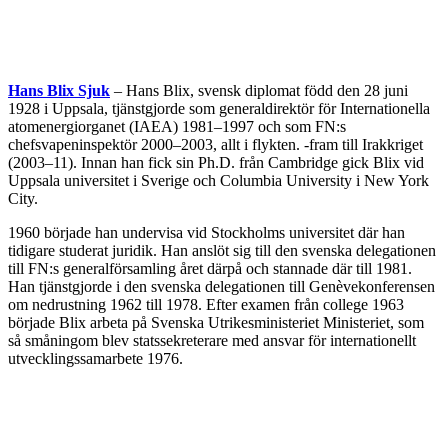
Hans Blix Sjuk
– Hans Blix, svensk diplomat född den 28 juni
1928 i Uppsala, tjänstgjorde som generaldirektör för Internationella
atomenergiorganet (IAEA) 1981–1997 och som FN:s
chefsvapeninspektör 2000–2003, allt i flykten. -fram till Irakkriget
(2003–11). Innan han fick sin Ph.D. från Cambridge gick Blix vid
Uppsala universitet i Sverige och Columbia University i New York
City.
1960 började han undervisa vid Stockholms universitet där han
tidigare studerat juridik. Han anslöt sig till den svenska delegationen
till FN:s generalförsamling året därpå och stannade där till 1981.
Han tjänstgjorde i den svenska delegationen till Genèvekonferensen
om nedrustning 1962 till 1978. Efter examen från college 1963
började Blix arbeta på Svenska Utrikesministeriet Ministeriet, som
så småningom blev statssekreterare med ansvar för internationellt
utvecklingssamarbete 1976.