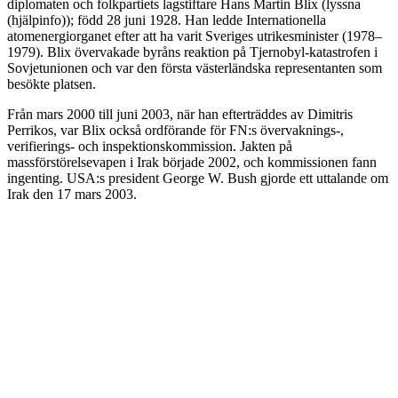
diplomaten och folkpartiets lagstiftare Hans Martin Blix (lyssna
(hjälpinfo)); född 28 juni 1928. Han ledde Internationella
atomenergiorganet efter att ha varit Sveriges utrikesminister (1978–
1979). Blix övervakade byråns reaktion på Tjernobyl-katastrofen i
Sovjetunionen och var den första västerländska representanten som
besökte platsen.
Från mars 2000 till juni 2003, när han efterträddes av Dimitris
Perrikos, var Blix också ordförande för FN:s övervaknings-,
verifierings- och inspektionskommission. Jakten på
massförstörelsevapen i Irak började 2002, och kommissionen fann
ingenting. USA:s president George W. Bush gjorde ett uttalande om
Irak den 17 mars 2003.