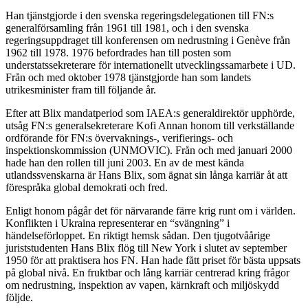
Han tjänstgjorde i den svenska regeringsdelegationen till FN:s
generalförsamling från 1961 till 1981, och i den svenska
regeringsuppdraget till konferensen om nedrustning i Genève från
1962 till 1978. 1976 befordrades han till posten som
understatssekreterare för internationellt utvecklingssamarbete i UD.
Från och med oktober 1978 tjänstgjorde han som landets
utrikesminister fram till följande år.
Efter att Blix mandatperiod som IAEA:s generaldirektör upphörde,
utsåg FN:s generalsekreterare Kofi Annan honom till verkställande
ordförande för FN:s övervaknings-, verifierings- och
inspektionskommission (UNMOVIC). Från och med januari 2000
hade han den rollen till juni 2003. En av de mest kända
utlandssvenskarna är Hans Blix, som ägnat sin långa karriär åt att
förespråka global demokrati och fred.
Enligt honom pågår det för närvarande färre krig runt om i världen.
Konflikten i Ukraina representerar en “svängning” i
händelseförloppet. En riktigt hemsk sådan. Den tjugotvåårige
juriststudenten Hans Blix flög till New York i slutet av september
1950 för att praktisera hos FN. Han hade fått priset för bästa uppsats
på global nivå. En fruktbar och lång karriär centrerad kring frågor
om nedrustning, inspektion av vapen, kärnkraft och miljöskydd
följde.