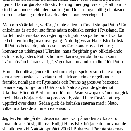
hjärta. Han är ganska attraktiv för mig, men jag tvivlar på att han har
stöd från landets elit i den här frågan. De har inga nattliga fantasier
som utspelar sig under Katarina den storas regeringstid.
Men om så är fallet, varför går inte eliten in för att stoppa Putin? En
anledning är att det inte finns några politiska partier i Ryssland. En
fördel med demokratisk regering och politiska partier är att val kan
leda till en fredlig maktövergång. Naturligtvis är Hans Blix kritisk
till Putins beteende, inklusive hans förnekande av att ett krig
kommer att utkämpas i Ukraina, hans förgiftning av oliktänkande
och hans hyckleri. Putins hot med kärnvapen slår honom som
“vårdslös” och “oansvarig”, säger han. användbar idiot” för Putin.
Han håller alltså generellt med om det perspektiv som till exempel
den amerikanske statsvetaren John Mearsheimer regelbundet
framför, nämligen att Rysslands och Putins aggressiva beteende
banade väg för genom USA:s och Natos agerande gentemot
Ukraina. Efter att Berlinmuren föll och Warszawapaktsländerna gick
med i Nato började denna process. Ryssland blev förståeligt nog
upprörd över detta. Sedan gick de baltiska staterna med i Nato,
vilket markerade ännu en expansion.
Jag tvivlar inte på det; dessa nationer var på randen av katastrof
innan de anslöt sig till oss. Enligt Hans Blix började den nuvarande
situationen vid Nato-toppmötet 2008 i Bukarest. Förenta staternas