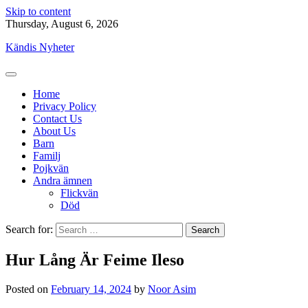
Skip to content
Thursday, August 6, 2026
Kändis Nyheter
Home
Privacy Policy
Contact Us
About Us
Barn
Familj
Pojkvän
Andra ämnen
Flickvän
Död
Search for:
Hur Lång Är Feime Ileso
Posted on
February 14, 2024
by
Noor Asim