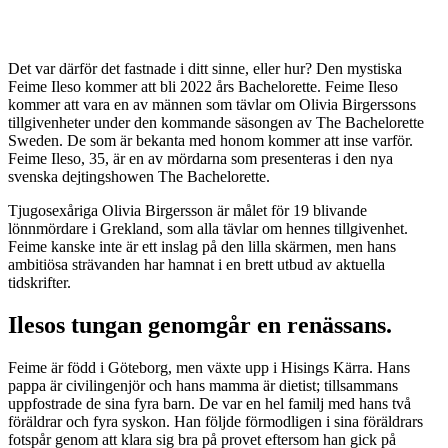
Det var därför det fastnade i ditt sinne, eller hur? Den mystiska
Feime Ileso kommer att bli 2022 års Bachelorette. Feime Ileso
kommer att vara en av männen som tävlar om Olivia Birgerssons
tillgivenheter under den kommande säsongen av The Bachelorette
Sweden. De som är bekanta med honom kommer att inse varför.
Feime Ileso, 35, är en av mördarna som presenteras i den nya
svenska dejtingshowen The Bachelorette.
Tjugosexåriga Olivia Birgersson är målet för 19 blivande
lönnmördare i Grekland, som alla tävlar om hennes tillgivenhet.
Feime kanske inte är ett inslag på den lilla skärmen, men hans
ambitiösa strävanden har hamnat i en brett utbud av aktuella
tidskrifter.
Ilesos tungan genomgår en renässans.
Feime är född i Göteborg, men växte upp i Hisings Kärra. Hans
pappa är civilingenjör och hans mamma är dietist; tillsammans
uppfostrade de sina fyra barn. De var en hel familj med hans två
föräldrar och fyra syskon. Han följde förmodligen i sina föräldrars
fotspår genom att klara sig bra på provet eftersom han gick på