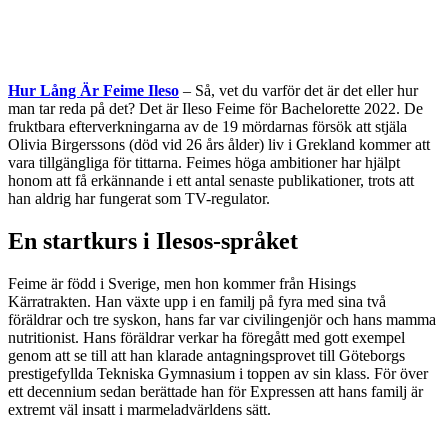
Hur Lång Är Feime Ileso
– Så, vet du varför det är det eller hur
man tar reda på det? Det är Ileso Feime för Bachelorette 2022. De
fruktbara efterverkningarna av de 19 mördarnas försök att stjäla
Olivia Birgerssons (död vid 26 års ålder) liv i Grekland kommer att
vara tillgängliga för tittarna. Feimes höga ambitioner har hjälpt
honom att få erkännande i ett antal senaste publikationer, trots att
han aldrig har fungerat som TV-regulator.
En startkurs i Ilesos-språket
Feime är född i Sverige, men hon kommer från Hisings
Kärratrakten. Han växte upp i en familj på fyra med sina två
föräldrar och tre syskon, hans far var civilingenjör och hans mamma
nutritionist. Hans föräldrar verkar ha föregått med gott exempel
genom att se till att han klarade antagningsprovet till Göteborgs
prestigefyllda Tekniska Gymnasium i toppen av sin klass. För över
ett decennium sedan berättade han för Expressen att hans familj är
extremt väl insatt i marmeladvärldens sätt.