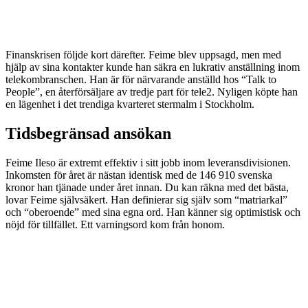
Finanskrisen följde kort därefter. Feime blev uppsagd, men med
hjälp av sina kontakter kunde han säkra en lukrativ anställning inom
telekombranschen. Han är för närvarande anställd hos “Talk to
People”, en återförsäljare av tredje part för tele2. Nyligen köpte han
en lägenhet i det trendiga kvarteret stermalm i Stockholm.
Tidsbegränsad ansökan
Feime Ileso är extremt effektiv i sitt jobb inom leveransdivisionen.
Inkomsten för året är nästan identisk med de 146 910 svenska
kronor han tjänade under året innan. Du kan räkna med det bästa,
lovar Feime självsäkert. Han definierar sig själv som “matriarkal”
och “oberoende” med sina egna ord. Han känner sig optimistisk och
nöjd för tillfället. Ett varningsord kom från honom.