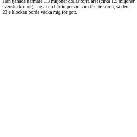
Han tjänade närmare 1,3 miljoner dollar förra året (cirka 1,5 miljoner
svenska kronor). Jag är en hårfin person som får lite sömn, så den
23:e klockan borde väcka mig för gott.