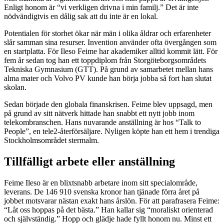
Enligt honom är “vi verkligen drivna i min familj.” Det är inte
nödvändigtvis en dålig sak att du inte är en lokal.
Potentialen för storhet ökar när män i olika åldrar och erfarenheter
slår samman sina resurser. Invention använder ofta övergången som
en startplatta. För Ileso Feime har akademiker alltid kommit lätt. För
fem år sedan tog han ett toppdiplom från Storgöteborgsområdets
Tekniska Gymnasium (GTT). På grund av samarbetet mellan hans
alma mater och Volvo PV kunde han börja jobba så fort han slutat
skolan.
Sedan började den globala finanskrisen. Feime blev uppsagd, men
på grund av sitt nätverk hittade han snabbt ett nytt jobb inom
telekombranschen. Hans nuvarande anställning är hos “Talk to
People”, en tele2-återförsäljare. Nyligen köpte han ett hem i trendiga
Stockholmsområdet stermalm.
Tillfälligt arbete eller anställning
Feime Ileso är en blixtsnabb arbetare inom sitt specialområde,
leverans. De 146 910 svenska kronor han tjänade förra året på
jobbet motsvarar nästan exakt hans årslön. För att parafrasera Feime:
“Låt oss hoppas på det bästa.” Han kallar sig “moraliskt orienterad
och självständig.” Hopp och glädje hade fyllt honom nu. Minst ett