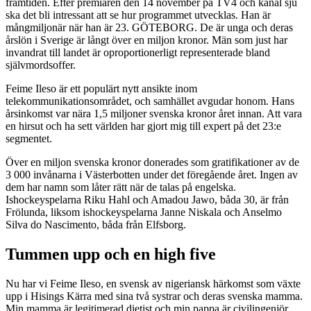
framtiden. Efter premiären den 14 november på TV4 och kanal sju
ska det bli intressant att se hur programmet utvecklas. Han är
mångmiljonär när han är 23. GÖTEBORG. De är unga och deras
årslön i Sverige är långt över en miljon kronor. Män som just har
invandrat till landet är oproportionerligt representerade bland
självmordsoffer.
Feime Ileso är ett populärt nytt ansikte inom
telekommunikationsområdet, och samhället avgudar honom. Hans
årsinkomst var nära 1,5 miljoner svenska kronor året innan. Att vara
en hirsut och ha sett världen har gjort mig till expert på det 23:e
segmentet.
Över en miljon svenska kronor donerades som gratifikationer av de
3 000 invånarna i Västerbotten under det föregående året. Ingen av
dem har namn som låter rätt när de talas på engelska.
Ishockeyspelarna Riku Hahl och Amadou Jawo, båda 30, är från
Frölunda, liksom ishockeyspelarna Janne Niskala och Anselmo
Silva do Nascimento, båda från Elfsborg.
Tummen upp och en high five
Nu har vi Feime Ileso, en svensk av nigeriansk härkomst som växte
upp i Hisings Kärra med sina två systrar och deras svenska mamma.
Min mamma är legitimerad dietist och min pappa är civilingenjör.