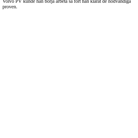
Volvo PV kunde han börja arbeta så fort han klarat de nödvändiga
proven.