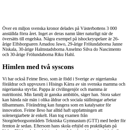
Över en miljon svenska kronor delades på Västerbottens 3 000
anställda förra året. Inget av deras namn låter naturligt när de
översätts till engelska. Några exempel på ishockeyspelare är 26-
årige Elfsborgsaren Amadou Jawo, 29-årige Frölundaborna Janne
Niskala, 30-årige Halmstadsborna Anselmo Silva do Nascimento
och 30-årige Frölundaborna Riku Hahl.
Himlen med två syscons
Vi har också Feime Ileso, som är född i Sverige av nigerianska
föräldrar och uppvuxen i Hisings Kärra av sin svenska mamma och
nigerianska styvfar. Pappa är civilingenjör och mamma är
nutritionist. Min familj är ganska ambitiös, säger han. Stora saker
kan hända när män i olika åldrar och sociala ställningar arbetar
tillsammans. Förändring kan fungera som en katalysator för
innovation. Feime Ileso har alltid haft uppfattningen att
solenergiarbete är enkelt. Han tog examen från
Storgöteborgsområdets Tekniska Gymnasium (GTT) med heder för
femton år sedan. Eftersom hans skola erbjöd en praktikplats på