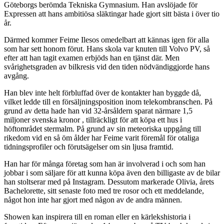
Göteborgs berömda Tekniska Gymnasium. Han avslöjade för
Expressen att hans ambitiösa släktingar hade gjort sitt bästa i över tio
år.
Därmed kommer Feime Ilesos omedelbart att kännas igen för alla
som har sett honom förut. Hans skola var knuten till Volvo PV, så
efter att han tagit examen erbjöds han en tjänst där. Men
svårighetsgraden av bilkresis vid den tiden nödvändiggjorde hans
avgång.
Han blev inte helt förbluffad över de kontakter han byggde då,
vilket ledde till en försäljningsposition inom telekombranschen. På
grund av detta hade han vid 32-årsåldern sparat närmare 1,5
miljoner svenska kronor , tillräckligt för att köpa ett hus i
höftområdet stermalm. På grund av sin meteoriska uppgång till
rikedom vid en så öm ålder har Feime varit föremål för otaliga
tidningsprofiler och förutsägelser om sin ljusa framtid.
Han har för många företag som han är involverad i och som han
jobbar i som säljare för att kunna köpa även den billigaste av de bilar
han stoltserar med på Instagram. Dessutom markerade Olivia, årets
Bachelorette, sitt senaste foto med tre rosor och ett meddelande,
något hon inte har gjort med någon av de andra männen.
Showen kan inspirera till en roman eller en kärlekshistoria i