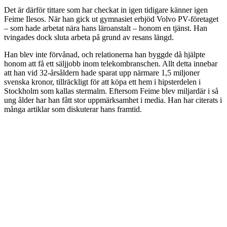
Det är därför tittare som har checkat in igen tidigare känner igen
Feime Ilesos. När han gick ut gymnasiet erbjöd Volvo PV-företaget
– som hade arbetat nära hans läroanstalt – honom en tjänst. Han
tvingades dock sluta arbeta på grund av resans längd.
Han blev inte förvånad, och relationerna han byggde då hjälpte
honom att få ett säljjobb inom telekombranschen. Allt detta innebar
att han vid 32-årsåldern hade sparat upp närmare 1,5 miljoner
svenska kronor, tillräckligt för att köpa ett hem i hipsterdelen i
Stockholm som kallas stermalm. Eftersom Feime blev miljardär i så
ung ålder har han fått stor uppmärksamhet i media. Han har citerats i
många artiklar som diskuterar hans framtid.