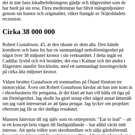
det är inte bara lokalbefolkningens glädje och tillgivenhet som de
har burit på sin resa. Flera medlemmar har blivit mångmiljonärer
genom sin humor och originalitet, vilket framgår av Nöjesbladets
recension.
Cirka 38 000 000
Robert Gustafsson, 45, är den rikaste av dem alla. Den kände
komikern och hans fru har en sammanlagd nettoförmögenhet på
något över 38 miljoner kronor i sin verksamhet. I detta ingår en
Cadillac lyxbil och två bostäder, det ena i Kalmar och det andra i
Hägersten utanför Stockholm, med ett sammanlagt taxeringsvärde
på cirka åtta miljoner kronor.
Vidare besitter Gustafsson ett sommarhus på Öland förutom tre
motorcyklar. Även om Robert Gustafsson hävdar att han inte kom in
i showbusiness för pengarna, är det klart att han vill hålla ett öga på
sin förmögenhet. Jag skulle ha gjort senap eller något annat lättsmält
om jag varit intresserad av att tjäna pengar. Jag tycker om projektet
eftersom jag får se det slutliga resultatet.
Mannen hänvisar till sig själv som en entreprenör. “Ear to loaf” – att
ta ett koncept hela vägen till färdigställande – har alltid väckt mitt
intresse. Att spela rollen som skrothandlare och sälja gårdsföremål