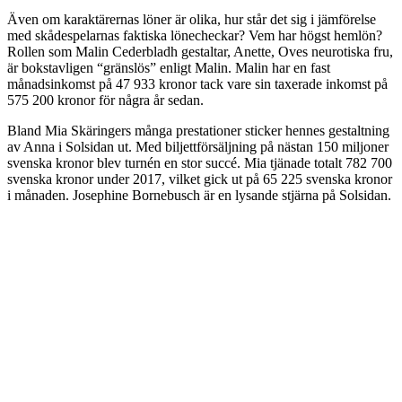
Även om karaktärernas löner är olika, hur står det sig i jämförelse
med skådespelarnas faktiska lönecheckar? Vem har högst hemlön?
Rollen som Malin Cederbladh gestaltar, Anette, Oves neurotiska fru,
är bokstavligen “gränslös” enligt Malin. Malin har en fast
månadsinkomst på 47 933 kronor tack vare sin taxerade inkomst på
575 200 kronor för några år sedan.
Bland Mia Skäringers många prestationer sticker hennes gestaltning
av Anna i Solsidan ut. Med biljettförsäljning på nästan 150 miljoner
svenska kronor blev turnén en stor succé. Mia tjänade totalt 782 700
svenska kronor under 2017, vilket gick ut på 65 225 svenska kronor
i månaden. Josephine Bornebusch är en lysande stjärna på Solsidan.