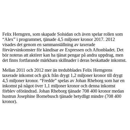
Felix Herngren, som skapade Solsidan och även spelar rollen som
“Alex” i programmet, tjänade 4,5 miljoner kronor 2017. 2012
visades det genom en sammanställning av taxerade
förvärvsinkomster för kändisar av Expressen och Aftonbladet. Det
bör noteras att aktörer kan ha tjänat pengar på andra uppdrag, men
det finns fortfarande märkbara skillnader i deras beskattade inkomst.
Mellan 2011 och 2012 mer än tredubblades Felix Herngrens
taxerade inkomst och gick från drygt 1,2 miljoner kronor till drygt
4,5 miljoner kronor. “Fredde” spelas av Johan Rheborg som har en
inkomst på något över 1,1 miljoner kronor och denna inkomst
förblev oförändrad. Johan Rheborg tjänade 708 400 kronor medan
hustrun Josephine Bornebusch tjänade betydligt mindre (708 400
kronor).