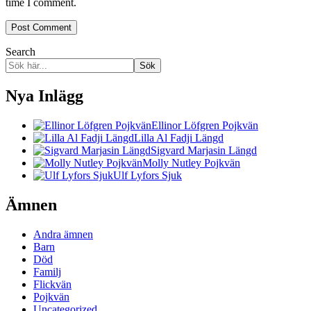
time I comment.
Search
Sök
Nya Inlägg
Ellinor Löfgren Pojkvän
Lilla Al Fadji Längd
Sigvard Marjasin Längd
Molly Nutley Pojkvän
Ulf Lyfors Sjuk
Ämnen
Andra ämnen
Barn
Död
Familj
Flickvän
Pojkvän
Uncategorized