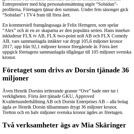
Entreprenörer med hög personalomsättning utgör “Solsidan”-
profilerna. Företagen tjänar den summan. Under fem säsonger gick
“Solsidan” i TV4 fram till förra året.
En kommersiell framgångssaga är Felix Herngren, som spelar
“Alex” och är en av skaparna av den populära serien. Hans innehav
inkluderar FLX tv AB, FLX two-point noll AB och FLX Comedy
AB, vars sammanlagda intäkter var drygt 105,6 miljoner kronor
2017, upp från 92,1 miljoner kronor föregående år. Förra året
uppgick företagens sammanlagda tillgångar till 105 miljoner svenska
kronor.
Företaget som drivs av Dorsin tjänade 36
miljoner
Även Henrik Dorsins irriterande granne “Ove” hade mer tur i
verkligheten. Förra året tjänade GKU, Approved
Kvalitetsunderhållning AB och Dorsin Enterprises AB – alla bolag
ägda av Henrik Dorsin tillsammans drygt 36 miljoner kronor.
Tretton och en halv miljoner svenska kronor ägdes av företagen.
Två verksamheter ägs av Mia Skäringer