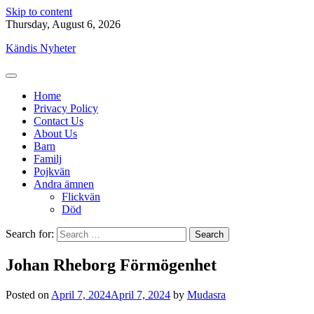
Skip to content
Thursday, August 6, 2026
Kändis Nyheter
Home
Privacy Policy
Contact Us
About Us
Barn
Familj
Pojkvän
Andra ämnen
Flickvän
Död
Search for:
Johan Rheborg Förmögenhet
Posted on
April 7, 2024
April 7, 2024
by
Mudasra