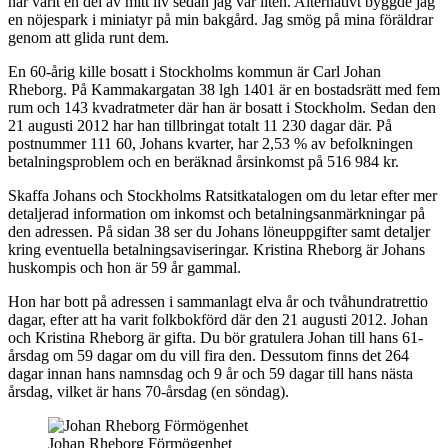
har varit en del av mitt liv sedan jag var liten. Alternativt byggde jag
en nöjespark i miniatyr på min bakgård. Jag smög på mina föräldrar
genom att glida runt dem.
En 60-årig kille bosatt i Stockholms kommun är Carl Johan
Rheborg. På Kammakargatan 38 lgh 1401 är en bostadsrätt med fem
rum och 143 kvadratmeter där han är bosatt i Stockholm. Sedan den
21 augusti 2012 har han tillbringat totalt 11 230 dagar där. På
postnummer 111 60, Johans kvarter, har 2,53 % av befolkningen
betalningsproblem och en beräknad årsinkomst på 516 984 kr.
Skaffa Johans och Stockholms Ratsitkatalogen om du letar efter mer
detaljerad information om inkomst och betalningsanmärkningar på
den adressen. På sidan 38 ser du Johans löneuppgifter samt detaljer
kring eventuella betalningsaviseringar. Kristina Rheborg är Johans
huskompis och hon är 59 år gammal.
Hon har bott på adressen i sammanlagt elva år och tvåhundratrettio
dagar, efter att ha varit folkbokförd där den 21 augusti 2012. Johan
och Kristina Rheborg är gifta. Du bör gratulera Johan till hans 61-
årsdag om 59 dagar om du vill fira den. Dessutom finns det 264
dagar innan hans namnsdag och 9 år och 59 dagar till hans nästa
årsdag, vilket är hans 70-årsdag (en söndag).
Johan Rheborg Förmögenhet