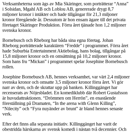
Verksamheterna som ägs av Mia Skäringer, som porträtterar “Anna”
i Solsidan, Mgahl AB och Loblou AB, genererade drygt 8,7
miljoner kronor i intäkter och hade tillgångar för 21,3 miljoner
kronor föregående år. Dessutom är hon ensam ägare till det privata
företaget Skäringer Produktion. Förra året tjänade hon 1,2 miljoner
svenska kronor.
Bornebusch och Rheborg har båda sina egna företag. Johan
Rheborg porträtterade karaktären “Fredde” i programmet. Förra året
hade Suburbia Entertainment Aktiebolag, hans bolag, tillgångar på
15,8 miljoner kronor och en omsättning på 10,2 miljoner kronor.
Som hans fru “Mickan” i programmet spelar Josephine Bornebusch
rollen.
Josephine Bornebusch AB, hennes verksamhet, var värt 2,4 miljoner
svenska kronor och omsatte 3,5 miljoner kronor förra året. Vi gör
narr av dem, och de skrattar upp på banken. Killinggänget har
recenserats av Nöjesbladet. En komediklubb där Robert Gustafsson
är huvudattraktionen. “Drömmen om Herrön”, en enastående
föreställning på Dramaten, “In the arena with Glenn Killing”,
“Nilecity” och “Fyra nuyänder av brunt” är bland hennes senaste
verk.
Efter det finns alla separata initiativ. Killinggänget har varit de
obestridda härskarna av svensk komedi i nästan två decennier. Och