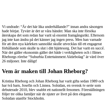
Vi undrade: “Är det här lika underhållande?” innan andra säsongen
hade börjat. Tyvärr är det ur våra händer. Man ska inte försöka
återskapa det som redan har varit så enormt framgångsrikt. Eftersom
jag inte kan ändra på det känner jag ingen press. Men han varnade
för att den nya kärleken sannolikt skulle utvecklas till ett engagerat
förhållande som skulle ta slut i ditt hjärtesorg. Det har varit en succé.
När det gäller ekonomin gäller det både i verkligheten och i filmer.
Rheborgs rörelse “Suburbia Entertainment Aktiebolag” är värd över
26 miljoner. Inte dåligt!
Vem är maken till Johan Rheborg?
Kristina Rheborg och Johan Rheborg har varit gifta sedan 1989 och
har två barn, Josefin och Linnea. Solsidan, en svensk tv-serie som
debuterade 2010, blev snabbt ett nationellt fenomen. Föreställningen
följer tre olika familjer när de njuter av livet på den eleganta
Solsidan utanför Stockholm.