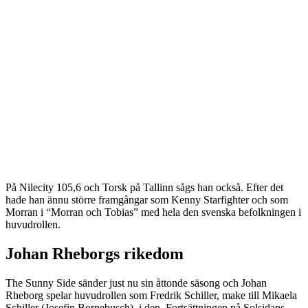
På Nilecity 105,6 och Torsk på Tallinn sågs han också. Efter det
hade han ännu större framgångar som Kenny Starfighter och som
Morran i “Morran och Tobias” med hela den svenska befolkningen i
huvudrollen.
Johan Rheborgs rikedom
The Sunny Side sänder just nu sin åttonde säsong och Johan
Rheborg spelar huvudrollen som Fredrik Schiller, make till Mikaela
Schiller (Josefin Bornebusch), i den. Fortsättningen på Solsidans