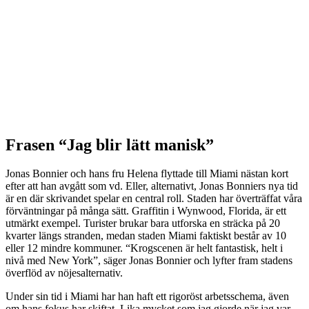
Frasen “Jag blir lätt manisk”
Jonas Bonnier och hans fru Helena flyttade till Miami nästan kort
efter att han avgått som vd. Eller, alternativt, Jonas Bonniers nya tid
är en där skrivandet spelar en central roll. Staden har överträffat våra
förväntningar på många sätt. Graffitin i Wynwood, Florida, är ett
utmärkt exempel. Turister brukar bara utforska en sträcka på 20
kvarter längs stranden, medan staden Miami faktiskt består av 10
eller 12 mindre kommuner. “Krogscenen är helt fantastisk, helt i
nivå med New York”, säger Jonas Bonnier och lyfter fram stadens
överflöd av nöjesalternativ.
Under sin tid i Miami har han haft ett rigoröst arbetsschema, även
om hans fokus har skiftat. Lika mycket som jag gjorde när jag var