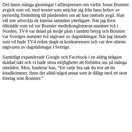
Det fanns många gissningar i affärspressen om varför Jonas Bonnier
avgick som vd, med teorier som sträckte sig från hans behov av
personlig förändring till påståenden om att han ombads avgå. Han
vill inte utveckla de interna samtalen ytterligare. När jag först
tillträdde som vd var Bonnier mediekonglomerat nummer två i
Norden, TV4 var delad på tredje plats i landets betyg och Bonnier
var Sveriges nummer två utgivare av dagstidningar. När jag slutade
som vd hade TV4 redan slagit ut konkurrensen och var den största
utgivaren av dagstidningar i Sverige.
Samtidigt expanderade Google och Facebook i en aldrig tidigare
skådad takt och vi hade stora möjligheter att förbättra oss på många
områden. Men, funderar han, “för varje bra sak du tror att du
åstadkommer, finns det alltid något annat som är dåligt med ett stort
företag som Bonnier.”