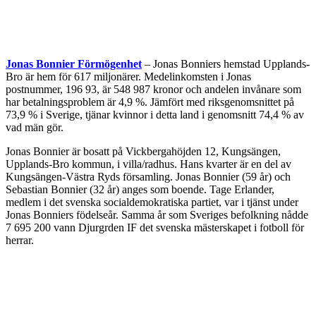
Jonas Bonnier Förmögenhet
– Jonas Bonniers hemstad Upplands-
Bro är hem för 617 miljonärer. Medelinkomsten i Jonas
postnummer, 196 93, är 548 987 kronor och andelen invånare som
har betalningsproblem är 4,9 %. Jämfört med riksgenomsnittet på
73,9 % i Sverige, tjänar kvinnor i detta land i genomsnitt 74,4 % av
vad män gör.
Jonas Bonnier är bosatt på Vickbergahöjden 12, Kungsängen,
Upplands-Bro kommun, i villa/radhus. Hans kvarter är en del av
Kungsängen-Västra Ryds församling. Jonas Bonnier (59 år) och
Sebastian Bonnier (32 år) anges som boende. Tage Erlander,
medlem i det svenska socialdemokratiska partiet, var i tjänst under
Jonas Bonniers födelseår. Samma år som Sveriges befolkning nådde
7 695 200 vann Djurgrden IF det svenska mästerskapet i fotboll för
herrar.