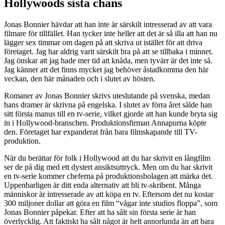
Hollywoods sista chans
Jonas Bonnier hävdar att han inte är särskilt intresserad av att vara
filmare för tillfället. Han tycker inte heller att det är så illa att han nu
lägger sex timmar om dagen på att skriva ut istället för att driva
företaget. Jag har aldrig varit särskilt bra på att se tillbaka i minnet.
Jag önskar att jag hade mer tid att knåda, men tyvärr är det inte så.
Jag känner att det finns mycket jag behöver åstadkomma den här
veckan, den här månaden och i slutet av hösten.
Romaner av Jonas Bonnier skrivs uteslutande på svenska, medan
hans dramer är skrivna på engelska. I slutet av förra året sålde han
sitt första manus till en tv-serie, vilket gjorde att han kunde bryta sig
in i Hollywood-branschen. Produktionsfirman Annapurna köpte
den. Företaget har expanderat från bara filmskapande till TV-
produktion.
När du berättar för folk i Hollywood att du har skrivit en långfilm
ser de på dig med ett dystert ansiktsuttryck. Men om du har skrivit
en tv-serie kommer cheferna på produktionsbolagen att märka det.
Uppenbarligen är ditt enda alternativ att bli tv-skribent. Många
människor är intresserade av att köpa en tv. Eftersom det nu kostar
300 miljoner dollar att göra en film “vågar inte studios floppa”, som
Jonas Bonnier påpekar. Efter att ha sålt sin första serie är han
överlycklig. Att faktiskt ha sålt något är helt annorlunda än att bara