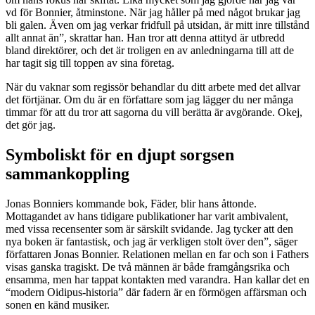
vd för Bonnier, åtminstone. När jag håller på med något brukar jag
bli galen. Även om jag verkar fridfull på utsidan, är mitt inre tillstånd
allt annat än”, skrattar han. Han tror att denna attityd är utbredd
bland direktörer, och det är troligen en av anledningarna till att de
har tagit sig till toppen av sina företag.
När du vaknar som regissör behandlar du ditt arbete med det allvar
det förtjänar. Om du är en författare som jag lägger du ner många
timmar för att du tror att sagorna du vill berätta är avgörande. Okej,
det gör jag.
Symboliskt för en djupt sorgsen
sammankoppling
Jonas Bonniers kommande bok, Fäder, blir hans åttonde.
Mottagandet av hans tidigare publikationer har varit ambivalent,
med vissa recensenter som är särskilt svidande. Jag tycker att den
nya boken är fantastisk, och jag är verkligen stolt över den”, säger
författaren Jonas Bonnier. Relationen mellan en far och son i Fathers
visas ganska tragiskt. De två männen är både framgångsrika och
ensamma, men har tappat kontakten med varandra. Han kallar det en
“modern Oidipus-historia” där fadern är en förmögen affärsman och
sonen en känd musiker.