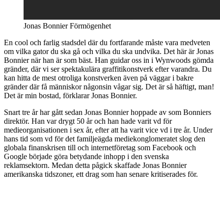
Jonas Bonnier Förmögenhet
En cool och farlig stadsdel där du fortfarande måste vara medveten
om vilka gator du ska gå och vilka du ska undvika. Det här är Jonas
Bonnier när han är som bäst. Han guidar oss in i Wynwoods gömda
gränder, där vi ser spektakulära graffitikonstverk efter varandra. Du
kan hitta de mest otroliga konstverken även på väggar i bakre
gränder där få människor någonsin vågar sig. Det är så häftigt, man!
Det är min bostad, förklarar Jonas Bonnier.
Snart tre år har gått sedan Jonas Bonnier hoppade av som Bonniers
direktör. Han var drygt 50 år och han hade varit vd för
medieorganisationen i sex år, efter att ha varit vice vd i tre år. Under
hans tid som vd för det familjeägda mediekonglomeratet slog den
globala finanskrisen till och internetföretag som Facebook och
Google började göra betydande inhopp i den svenska
reklamsektorn. Medan detta pågick skaffade Jonas Bonnier
amerikanska tidszoner, ett drag som han senare kritiserades för.