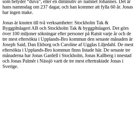
som betyder “duva”, eller en diminutiv av namnet Johannes. Det är
hans namnsdag om 237 dagar, och han kommer att fylla 60 år. Jonas
har ingen make.
Jonas är knuten till två verksamheter: Stockholm Tak &
Byggpltslageri AB och Stockholm Tak & byggpltslageri. Det görs
över 100 miljoner sökningar efter personer på Ratsit varje år och de
tre mest eftersökta i Upplands-Bro kommun den senaste månaden är
Joseph Said, Dan Ekborg och Caroline af Ugglas Liljedahl. De mest
eftersökta i Upplands-Bro kommun finns listade här. De senaste tre
månaderna har Jonas Gardell i Stockholm, Jonas Kallberg i nnestad
och Jonas Palmér i Nässjö varit de tre mest eftertraktade Jonas i
Sverige.