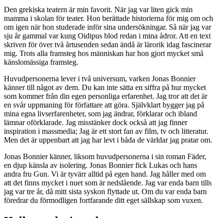
Den grekiska teatern är min favorit. När jag var liten gick min
mamma i skolan för teater. Hon berättade historierna för mig om och
om igen när hon studerade inför sina undersökningar. Så när jag var
sju år gammal var kung Oidipus blod redan i mina ådror. Att en text
skriven för över två årtusenden sedan ändå är lärorik idag fascinerar
mig. Trots alla framsteg hos människan har hon gjort mycket små
känslomässiga framsteg.
Huvudpersonerna lever i två universum, varken Jonas Bonnier
känner till något av dem. Du kan inte sätta en siffra på hur mycket
som kommer från din egen personliga erfarenhet. Jag tror att det är
en svår uppmaning för författare att göra. Självklart bygger jag på
mina egna livserfarenheter, som jag ändrar, förklarar och ibland
lämnar oförklarade. Jag misstänker dock också att jag finner
inspiration i massmedia; Jag är ett stort fan av film, tv och litteratur.
Men det är uppenbart att jag har levt i båda de världar jag pratar om.
Jonas Bonnier känner, liksom huvudpersonerna i sin roman Fäder,
en djup känsla av isolering. Jonas Bonnier fick Lukas och hans
andra fru Gun. Vi är tyvärr alltid på egen hand. Jag håller med om
att det finns mycket i nuet som är nedslående. Jag var enda barn tills
jag var tre år, då mitt sista syskon flyttade ut. Om du var enda barn
föredrar du förmodligen fortfarande ditt eget sällskap som vuxen.