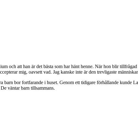
um och att han är det bästa som har hänt henne. När hon blir tillfrågad 
ch accepterar mig, oavsett vad. Jag kanske inte är den trevligaste människ
 barn bor fortfarande i huset. Genom ett tidigare förhållande kunde Lars 
 De väntar barn tillsammans.