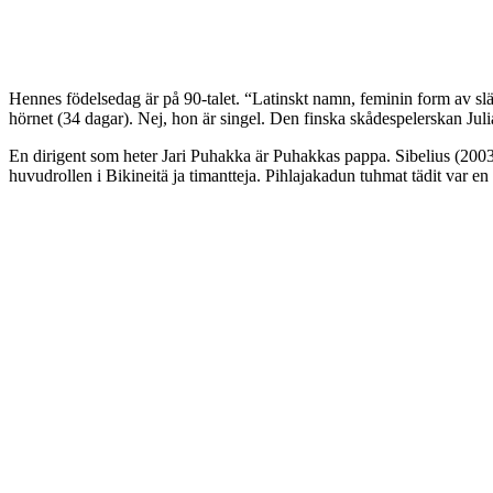
Hennes födelsedag är på 90-talet. “Latinskt namn, feminin form av sl
hörnet (34 dagar). Nej, hon är singel. Den finska skådespelerskan Jul
En dirigent som heter Jari Puhakka är Puhakkas pappa. Sibelius (2003
huvudrollen i Bikineitä ja timantteja. Pihlajakadun tuhmat tädit var en