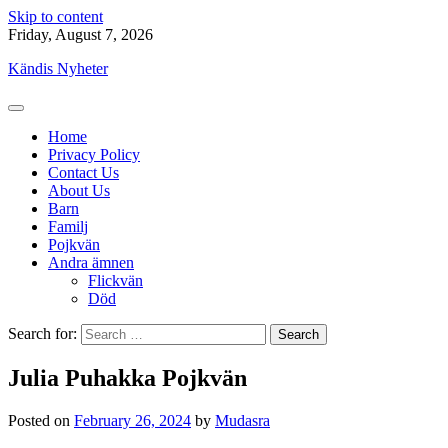
Skip to content
Friday, August 7, 2026
Kändis Nyheter
Home
Privacy Policy
Contact Us
About Us
Barn
Familj
Pojkvän
Andra ämnen
Flickvän
Död
Search for:
Julia Puhakka Pojkvän
Posted on
February 26, 2024
by
Mudasra