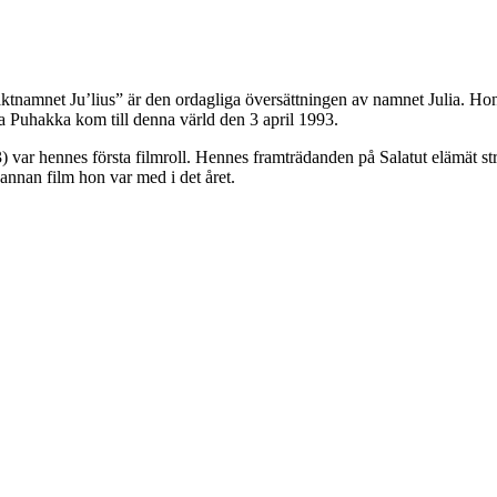
äktnamnet Ju’lius” är den ordagliga översättningen av namnet Julia. Ho
ia Puhakka kom till denna värld den 3 april 1993.
) var hennes första filmroll. Hennes framträdanden på Salatut elämät 
 annan film hon var med i det året.