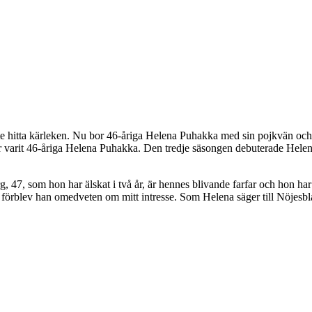
kte hitta kärleken. Nu bor 46-åriga Helena Puhakka med sin pojkvän 
r varit 46-åriga Helena Puhakka. Den tredje säsongen debuterade Helen
47, som hon har älskat i två år, är hennes blivande farfar och hon har 
förblev han omedveten om mitt intresse. Som Helena säger till Nöjesbladet,