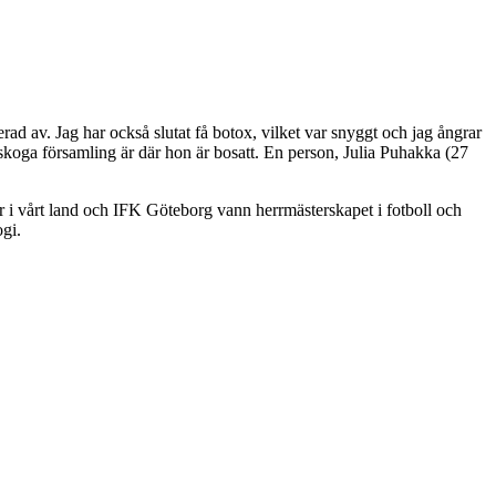
erad av. Jag har också slutat få botox, vilket var snyggt och jag ångrar
koga församling är där hon är bosatt. En person, Julia Puhakka (27
r i vårt land och IFK Göteborg vann herrmästerskapet i fotboll och
gi.