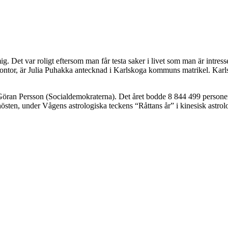
g. Det var roligt eftersom man får testa saker i livet som man är intress
kontor, är Julia Puhakka antecknad i Karlskoga kommuns matrikel. Karls
r Göran Persson (Socialdemokraterna). Det året bodde 8 844 499 persone
ten, under Vågens astrologiska teckens “Råttans år” i kinesisk astrolo