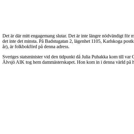
Det är där mitt engagemang slutar. Det är inte längre nödvändigt för mi
det inte det minsta. På Badstugatan 2, lägenhet 1105, Karlskoga post
år), är folkbokförd på denna adress.
Sveriges statsminister vid den tidpunkt då Julia Puhakka kom till va
Älvsjö AIK tog hem dammästerskapet. Hon kom in i denna värld på hös