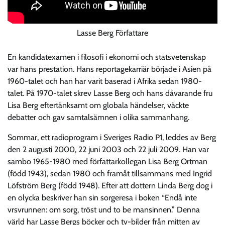
Lasse Berg Författare
En kandidatexamen i filosofi i ekonomi och statsvetenskap
var hans prestation. Hans reportagekarriär började i Asien på
1960-talet och han har varit baserad i Afrika sedan 1980-
talet. På 1970-talet skrev Lasse Berg och hans dåvarande fru
Lisa Berg eftertänksamt om globala händelser, väckte
debatter och gav samtalsämnen i olika sammanhang.
Sommar, ett radioprogram i Sveriges Radio P1, leddes av Berg
den 2 augusti 2000, 22 juni 2003 och 22 juli 2009. Han var
sambo 1965-1980 med författarkollegan Lisa Berg Ortman
(född 1943), sedan 1980 och framåt tillsammans med Ingrid
Löfström Berg (född 1948). Efter att dottern Linda Berg dog i
en olycka beskriver han sin sorgeresa i boken “Endå inte
vrsvrunnen: om sorg, tröst und to be mansinnen.” Denna
värld har Lasse Bergs böcker och tv-bilder från mitten av