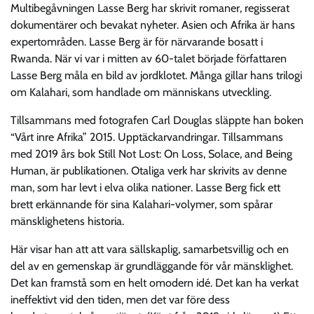
Multibegåvningen Lasse Berg har skrivit romaner, regisserat
dokumentärer och bevakat nyheter. Asien och Afrika är hans
expertområden. Lasse Berg är för närvarande bosatt i
Rwanda. När vi var i mitten av 60-talet började författaren
Lasse Berg måla en bild av jordklotet. Många gillar hans trilogi
om Kalahari, som handlade om människans utveckling.
Tillsammans med fotografen Carl Douglas släppte han boken
“Vårt inre Afrika” 2015. Upptäckarvandringar. Tillsammans
med 2019 års bok Still Not Lost: On Loss, Solace, and Being
Human, är publikationen. Otaliga verk har skrivits av denne
man, som har levt i elva olika nationer. Lasse Berg fick ett
brett erkännande för sina Kalahari-volymer, som spårar
mänsklighetens historia.
Här visar han att att vara sällskaplig, samarbetsvillig och en
del av en gemenskap är grundläggande för vår mänsklighet.
Det kan framstå som en helt omodern idé. Det kan ha verkat
ineffektivt vid den tiden, men det var före dess