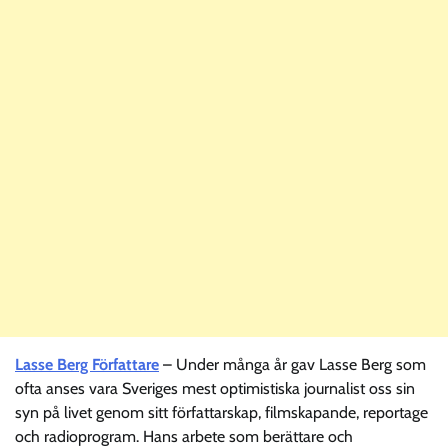
Lasse Berg Författare
– Under många år gav Lasse Berg som
ofta anses vara Sveriges mest optimistiska journalist oss sin
syn på livet genom sitt författarskap, filmskapande, reportage
och radioprogram. Hans arbete som berättare och