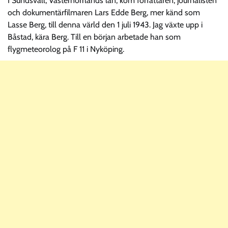
I Sundsvall, Västernorrlands län, kom författaren, journalisten
och dokumentärfilmaren Lars Edde Berg, mer känd som
Lasse Berg, till denna värld den 1 juli 1943. Jag växte upp i
Båstad, kära Berg. Till en början arbetade han som
flygmeteorolog på F 11 i Nyköping.