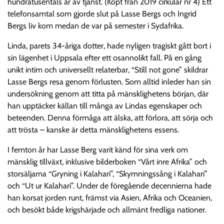
hundratusentals år av tjänst. (Köpt från 2019 cirkulär nr 4) Ett
telefonsamtal som gjorde slut på Lasse Bergs och Ingrid
Bergs liv kom medan de var på semester i Sydafrika.
Linda, parets 34-åriga dotter, hade nyligen tragiskt gått bort i
sin lägenhet i Uppsala efter ett osannolikt fall. På en gång
unikt intim och universellt relaterbar, “Still not gone” skildrar
Lasse Bergs resa genom förlusten. Som alltid inleder han sin
undersökning genom att titta på mänsklighetens början, där
han upptäcker källan till många av Lindas egenskaper och
beteenden. Denna förmåga att älska, att förlora, att sörja och
att trösta – kanske är detta mänsklighetens essens.
I femton år har Lasse Berg varit känd för sina verk om
mänsklig tillväxt, inklusive bilderboken “Vårt inre Afrika” och
storsäljarna “Gryning i Kalahari”, “Skymningssång i Kalahari”
och “Ut ur Kalahari”. Under de föregående decennierna hade
han korsat jorden runt, främst via Asien, Afrika och Oceanien,
och besökt både krigshärjade och allmänt fredliga nationer.