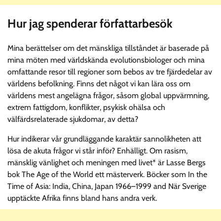
Hur jag spenderar författarbesök
Mina berättelser om det mänskliga tillståndet är baserade på
mina möten med världskända evolutionsbiologer och mina
omfattande resor till regioner som bebos av tre fjärdedelar av
världens befolkning. Finns det något vi kan lära oss om
världens mest angelägna frågor, såsom global uppvärmning,
extrem fattigdom, konflikter, psykisk ohälsa och
välfärdsrelaterade sjukdomar, av detta?
Hur indikerar vår grundläggande karaktär sannolikheten att
lösa de akuta frågor vi står inför? Enhälligt. Om rasism,
mänsklig vänlighet och meningen med livet* är Lasse Bergs
bok The Age of the World ett mästerverk. Böcker som In the
Time of Asia: India, China, Japan 1966–1999 and När Sverige
upptäckte Afrika finns bland hans andra verk.