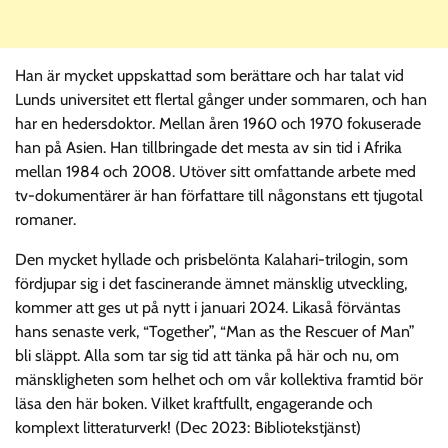
Han är mycket uppskattad som berättare och har talat vid
Lunds universitet ett flertal gånger under sommaren, och han
har en hedersdoktor. Mellan åren 1960 och 1970 fokuserade
han på Asien. Han tillbringade det mesta av sin tid i Afrika
mellan 1984 och 2008. Utöver sitt omfattande arbete med
tv-dokumentärer är han författare till någonstans ett tjugotal
romaner.
Den mycket hyllade och prisbelönta Kalahari-trilogin, som
fördjupar sig i det fascinerande ämnet mänsklig utveckling,
kommer att ges ut på nytt i januari 2024. Likaså förväntas
hans senaste verk, “Together”, “Man as the Rescuer of Man”
bli släppt. Alla som tar sig tid att tänka på här och nu, om
mänskligheten som helhet och om vår kollektiva framtid bör
läsa den här boken. Vilket kraftfullt, engagerande och
komplext litteraturverk! (Dec 2023: Bibliotekstjänst)