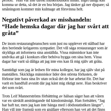
person.” Han var inte direkt muskelbunden innan. Inget dåligt kan
komma ur detta, så det är en bra början. Jag tänker gå ner djupare; så
småningom kommer min kulmage att försvinna helt.
Negativt påverkad av misshandeln:
“Hade hemska dagar där jag har svårt att
gråta”
De inom restaurangbranschen som just nu upplever ett stålbad har
den berömde krögarens sympatier. Det vill säga restauranger som är
skyldiga att informera sina anställda. Vissa människor kan inte
undvika att gå i konkurs eller behöva bygga om sina hem. Vissa
dagar har varit så dåliga att jag inte ens kan få mig själv att gråta.
Samtidigt som jag är ledsen för mina kollegor, har jag själv slut på
matställen. Skickliga människor lider den största förlusten, de
förlorar inte bara sina liv utan också det de har arbetat för. Det har
varit en handfull avsnitt där jag känt mig riktigt nere. Han beskriver
det som svårt.
Trots Leif Mannerströms förbättring av hälsan säger han att våren
var en särskilt ansträngande tid känslomässigt. Han fortsätter, “Jag
har haft tur, men jag kan inte hänga med i dödsstatistiken längre”.
Han vill inte framstå som en gnällare eftersom han vet att det finns