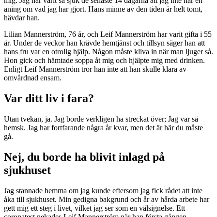
mig. Jag har varit så sjuk de senaste 14 dagarna att jag inte har en
aning om vad jag har gjort. Hans minne av den tiden är helt tomt,
hävdar han.
Lilian Mannerström, 76 år, och Leif Mannerström har varit gifta i 55
år. Under de veckor han krävde hemtjänst och tillsyn säger han att
hans fru var en otrolig hjälp. Någon måste kliva in när man ljuger så.
Hon gick och hämtade soppa åt mig och hjälpte mig med drinken.
Enligt Leif Mannerström tror han inte att han skulle klara av
omvårdnad ensam.
Var ditt liv i fara?
Utan tvekan, ja. Jag borde verkligen ha streckat över; Jag var så
hemsk. Jag har fortfarande några år kvar, men det är här du måste
gå.
Nej, du borde ha blivit inlagd på
sjukhuset
Jag stannade hemma om jag kunde eftersom jag fick rådet att inte
åka till sjukhuset. Min gedigna bakgrund och år av hårda arbete har
gett mig ett steg i livet, vilket jag ser som en välsignelse. Ett
coronatest nekades Leif Mannerström när han första gången