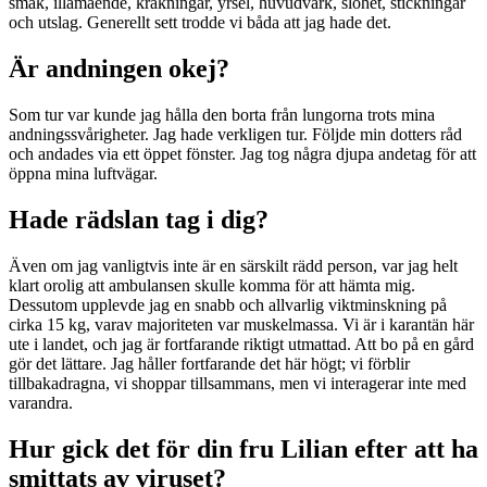
smak, illamående, kräkningar, yrsel, huvudvärk, slöhet, stickningar
och utslag. Generellt sett trodde vi båda att jag hade det.
Är andningen okej?
Som tur var kunde jag hålla den borta från lungorna trots mina
andningssvårigheter. Jag hade verkligen tur. Följde min dotters råd
och andades via ett öppet fönster. Jag tog några djupa andetag för att
öppna mina luftvägar.
Hade rädslan tag i dig?
Även om jag vanligtvis inte är en särskilt rädd person, var jag helt
klart orolig att ambulansen skulle komma för att hämta mig.
Dessutom upplevde jag en snabb och allvarlig viktminskning på
cirka 15 kg, varav majoriteten var muskelmassa. Vi är i karantän här
ute i landet, och jag är fortfarande riktigt utmattad. Att bo på en gård
gör det lättare. Jag håller fortfarande det här högt; vi förblir
tillbakadragna, vi shoppar tillsammans, men vi interagerar inte med
varandra.
Hur gick det för din fru Lilian efter att ha
smittats av viruset?