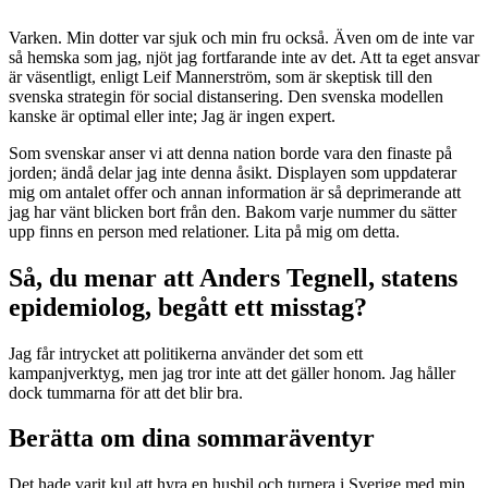
Varken. Min dotter var sjuk och min fru också. Även om de inte var
så hemska som jag, njöt jag fortfarande inte av det. Att ta eget ansvar
är väsentligt, enligt Leif Mannerström, som är skeptisk till den
svenska strategin för social distansering. Den svenska modellen
kanske är optimal eller inte; Jag är ingen expert.
Som svenskar anser vi att denna nation borde vara den finaste på
jorden; ändå delar jag inte denna åsikt. Displayen som uppdaterar
mig om antalet offer och annan information är så deprimerande att
jag har vänt blicken bort från den. Bakom varje nummer du sätter
upp finns en person med relationer. Lita på mig om detta.
Så, du menar att Anders Tegnell, statens
epidemiolog, begått ett misstag?
Jag får intrycket att politikerna använder det som ett
kampanjverktyg, men jag tror inte att det gäller honom. Jag håller
dock tummarna för att det blir bra.
Berätta om dina sommaräventyr
Det hade varit kul att hyra en husbil och turnera i Sverige med min