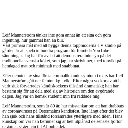
Leif Mannerström tänker inte göra annat än att sitta och göra
ingenting, hur gammal han än blir.
Vårt primära mål med att bygga denna toppmoderna TV-studio på
gården är att spela in hundra program för framtida YouTube-
sändningar. Jag har för avsikt att demonstrera min syn på det
traditionella svenska köket, som jag har skrivit ner, med tonvikt på
hemlagad mat och minimalt med snabbmat.
Efter debuten av sina första coronaliknande symtom i mars har Leif
Mannerström gått ner femton kg i vikt. Efter några veckor av att ha
varit sjuk förvärrades kändiskockens tillstånd dramatiskt; han har
bestämt sig för att dela med sig av historien om den avgörande
dagen. Jag var en hemsk student; min fru räddade mig.
Leif Mannerström, som är 80 år, har misstankar om att han drabbats
av coronaviruset på Östermalms kändisfest. Inte långt efter det blev
han sjuk och hans tillstånd försämrades ytterligare med tiden. Hans
kunskap om var han befinner sig är helt utplånad de senaste fjorton
dagarna, säger han till Aftonbladet.