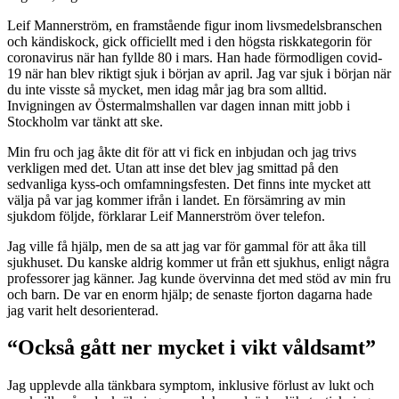
Leif Mannerström, en framstående figur inom livsmedelsbranschen
och kändiskock, gick officiellt med i den högsta riskkategorin för
coronavirus när han fyllde 80 i mars. Han hade förmodligen covid-
19 när han blev riktigt sjuk i början av april. Jag var sjuk i början när
du inte visste så mycket, men idag mår jag bra som alltid.
Invigningen av Östermalmshallen var dagen innan mitt jobb i
Stockholm var tänkt att ske.
Min fru och jag åkte dit för att vi fick en inbjudan och jag trivs
verkligen med det. Utan att inse det blev jag smittad på den
sedvanliga kyss-och omfamningsfesten. Det finns inte mycket att
välja på var jag kommer ifrån i landet. En försämring av min
sjukdom följde, förklarar Leif Mannerström över telefon.
Jag ville få hjälp, men de sa att jag var för gammal för att åka till
sjukhuset. Du kanske aldrig kommer ut från ett sjukhus, enligt några
professorer jag känner. Jag kunde övervinna det med stöd av min fru
och barn. De var en enorm hjälp; de senaste fjorton dagarna hade
jag varit helt desorienterad.
“Också gått ner mycket i vikt våldsamt”
Jag upplevde alla tänkbara symptom, inklusive förlust av lukt och