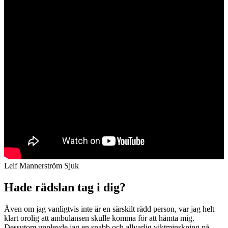
Leif Mannerström Sjuk
Hade rädslan tag i dig?
Även om jag vanligtvis inte är en särskilt rädd person, var jag helt
klart orolig att ambulansen skulle komma för att hämta mig.
Dessutom upplevde jag en snabb och allvarlig viktminskning på