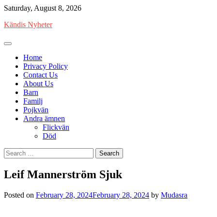
Skip
Saturday, August 8, 2026
to
Kändis Nyheter
content
Home
Privacy Policy
Contact Us
About Us
Barn
Familj
Pojkvän
Andra ämnen
Flickvän
Död
Search
for:
Leif Mannerström Sjuk
Posted on
February 28, 2024
February 28, 2024
by
Mudasra