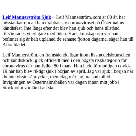
Leif Mannerström Sjuk
– Leif Mannerström, som är 80 år, har
misstankar om att han drabbats av coronaviruset på Östermalms
kändisfest. Inte långt efter det blev han sjuk och hans tillstånd
försämrades ytterligare med tiden. Hans kunskap om var han
befinner sig är helt utplånad de senaste fjorton dagarna, säger han till
Aftonbladet.
Leif Mannerström, en framstående figur inom livsmedelsbranschen
och kändiskock, gick officiellt med i den högsta riskkategorin för
coronavirus när han fyllde 80 i mars. Han hade förmodligen covid-
19 när han blev riktigt sjuk i början av april. Jag var sjuk i början när
du inte visste så mycket, men idag mår jag bra som alltid.
Invigningen av Östermalmshallen var dagen innan mitt jobb i
Stockholm var tänkt att ske.