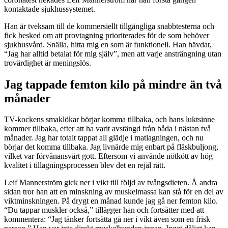
kontaktade sjukhussystemet.
Han är tveksam till de kommersiellt tillgängliga snabbtesterna och
fick besked om att provtagning prioriterades för de som behöver
sjukhusvård. Snälla, hitta mig en som är funktionell. Han hävdar,
“Jag har alltid betalat för mig själv”, men att varje ansträngning utan
trovärdighet är meningslös.
Jag tappade femton kilo på mindre än två
månader
TV-kockens smaklökar börjar komma tillbaka, och hans luktsinne
kommer tillbaka, efter att ha varit avstängd från båda i nästan två
månader. Jag har totalt tappat all glädje i matlagningen, och nu
börjar det komma tillbaka. Jag livnärde mig enbart på fläskbuljong,
vilket var förvånansvärt gott. Eftersom vi använde nötkött av hög
kvalitet i tillagningsprocessen blev det en rejäl rätt.
Leif Mannerström gick ner i vikt till följd av tvångsdieten. Å andra
sidan tror han att en minskning av muskelmassa kan stå för en del av
viktminskningen. På drygt en månad kunde jag gå ner femton kilo.
“Du tappar muskler också,” tillägger han och fortsätter med att
kommentera: “Jag tänker fortsätta gå ner i vikt även som en frisk