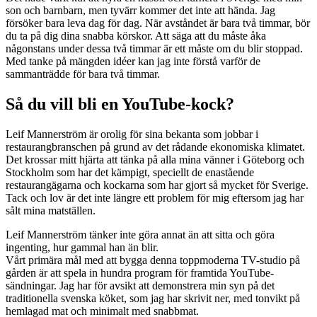
son och barnbarn, men tyvärr kommer det inte att hända. Jag
försöker bara leva dag för dag. När avståndet är bara två timmar, bör
du ta på dig dina snabba körskor. Att säga att du måste åka
någonstans under dessa två timmar är ett måste om du blir stoppad.
Med tanke på mängden idéer kan jag inte förstå varför de
sammanträdde för bara två timmar.
Så du vill bli en YouTube-kock?
Leif Mannerström är orolig för sina bekanta som jobbar i
restaurangbranschen på grund av det rådande ekonomiska klimatet.
Det krossar mitt hjärta att tänka på alla mina vänner i Göteborg och
Stockholm som har det kämpigt, speciellt de enastående
restaurangägarna och kockarna som har gjort så mycket för Sverige.
Tack och lov är det inte längre ett problem för mig eftersom jag har
sålt mina matställen.
Leif Mannerström tänker inte göra annat än att sitta och göra
ingenting, hur gammal han än blir.
Vårt primära mål med att bygga denna toppmoderna TV-studio på
gården är att spela in hundra program för framtida YouTube-
sändningar. Jag har för avsikt att demonstrera min syn på det
traditionella svenska köket, som jag har skrivit ner, med tonvikt på
hemlagad mat och minimalt med snabbmat.