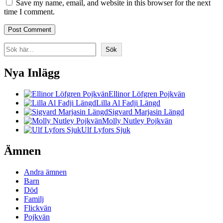
Save my name, email, and website in this browser for the next
time I comment.
Search
Sök
Nya Inlägg
Ellinor Löfgren Pojkvän
Lilla Al Fadji Längd
Sigvard Marjasin Längd
Molly Nutley Pojkvän
Ulf Lyfors Sjuk
Ämnen
Andra ämnen
Barn
Död
Familj
Flickvän
Pojkvän