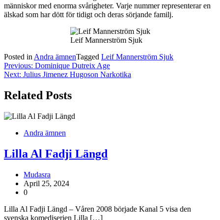
människor med enorma svårigheter. Varje nummer representerar en
älskad som har dött för tidigt och deras sörjande familj.
Leif Mannerström Sjuk
Posted in
Andra ämnen
Tagged
Leif Mannerström Sjuk
Post
Previous:
Dominique Dutreix Age
Next:
Julius Jimenez Hugoson Narkotika
navigation
Related Posts
Andra ämnen
Lilla Al Fadji Längd
Mudasra
April 25, 2024
0
Lilla Al Fadji Längd – Våren 2008 började Kanal 5 visa den
svenska komediserien Lilla […]