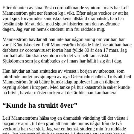
Efter debuten av sina första coronaliknande symtom i mars har Leif
Mannerström gått ner femton kg i vikt. Efter några veckor av att ha
varit sjuk förvärrades kändiskockens tillstånd dramatiskt; han har
bestämt sig för att dela med sig av historien om den avgörande
dagen. Jag var en hemsk student; min fru räddade mig.
Mannerström hävdar att han inte har någon aning om var han har
varit. Kändiskocken Leif Mannerström började inte inse att han hade
drabbats av coronaviruset förrän han fyllde 80 år den 17 mars. Jag
har haft alla tänkbara symtom och det var helt fantastiskt.
Sjukdomen som jag drabbades av i mars har hållit i sig än i dag.
Han hävdar att han smittades av viruset i början av utbrottet, som
inträffade under invigningen av nya Östermalmshallen. Trots att Leif
Mannerström är på bättre humör idag upplever han en tidigare
osynlig slöhet i kroppen. Med tanke på hur katastrofala saker kunde
ha blivit, hävdar mästerkocken att det är hits han kan hantera.
“Kunde ha strukit över”
Leif Mannerströms hälsa tog en dramatisk vändning till det värsta i
början av april, till den grad att han inte minns något från de två
veckorna han var sjuk. Jag var en hemsk student; min fru räddade