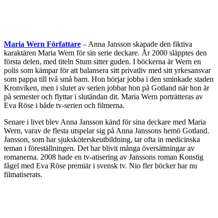
Maria Wern Författare
– Anna Jansson skapade den fiktiva
karaktären Maria Wern för sin serie deckare. År 2000 släpptes den
första delen, med titeln Stum sitter guden. I böckerna är Wern en
polis som kämpar för att balansera sitt privatliv med sitt yrkesansvar
som pappa till två små barn. Hon börjar jobba i den sminkade staden
Kronviken, men i slutet av serien jobbar hon på Gotland när hon är
på semester och flyttar i slutändan dit. Maria Wern porträtteras av
Eva Röse i både tv-serien och filmerna.
Senare i livet blev Anna Jansson känd för sina deckare med Maria
Wern, varav de flesta utspelar sig på Anna Janssons hemö Gotland.
Jansson, som har sjuksköterskeutbildning, tar ofta in medicinska
teman i föreställningen. Det har blivit många översättningar av
romanerna. 2008 hade en tv-atisering av Janssons roman Konstig
fågel med Eva Röse premiär i svensk tv. Nio fler böcker har nu
filmatiserats.