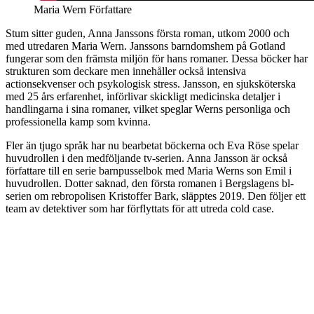
Maria Wern Författare
Stum sitter guden, Anna Janssons första roman, utkom 2000 och
med utredaren Maria Wern. Janssons barndomshem på Gotland
fungerar som den främsta miljön för hans romaner. Dessa böcker har
strukturen som deckare men innehåller också intensiva
actionsekvenser och psykologisk stress. Jansson, en sjuksköterska
med 25 års erfarenhet, införlivar skickligt medicinska detaljer i
handlingarna i sina romaner, vilket speglar Werns personliga och
professionella kamp som kvinna.
Fler än tjugo språk har nu bearbetat böckerna och Eva Röse spelar
huvudrollen i den medföljande tv-serien. Anna Jansson är också
författare till en serie barnpusselbok med Maria Werns son Emil i
huvudrollen. Dotter saknad, den första romanen i Bergslagens bl-
serien om rebropolisen Kristoffer Bark, släpptes 2019. Den följer ett
team av detektiver som har förflyttats för att utreda cold case.