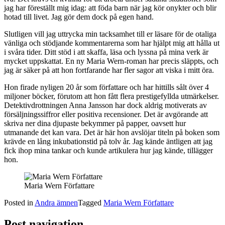
jag har föreställt mig idag: att föda barn när jag kör onykter och blir
hotad till livet. Jag gör dem dock på egen hand.
Slutligen vill jag uttrycka min tacksamhet till er läsare för de otaliga
vänliga och stödjande kommentarerna som har hjälpt mig att hålla ut
i svåra tider. Ditt stöd i att skaffa, läsa och lyssna på mina verk är
mycket uppskattat. En ny Maria Wern-roman har precis släppts, och
jag är säker på att hon fortfarande har fler sagor att viska i mitt öra.
Hon firade nyligen 20 år som författare och har hittills sålt över 4
miljoner böcker, förutom att hon fått flera prestigefyllda utmärkelser.
Detektivdrottningen Anna Jansson har dock aldrig motiverats av
försäljningssiffror eller positiva recensioner. Det är avgörande att
skriva ner dina djupaste bekymmer på papper, oavsett hur
utmanande det kan vara. Det är här hon avslöjar titeln på boken som
krävde en lång inkubationstid på tolv år. Jag kände äntligen att jag
fick ihop mina tankar och kunde artikulera hur jag kände, tillägger
hon.
Maria Wern Författare
Posted in
Andra ämnen
Tagged
Maria Wern Författare
Post navigation