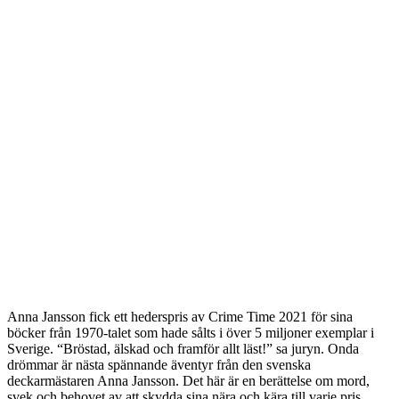
Anna Jansson fick ett hederspris av Crime Time 2021 för sina
böcker från 1970-talet som hade sålts i över 5 miljoner exemplar i
Sverige. “Bröstad, älskad och framför allt läst!” sa juryn. Onda
drömmar är nästa spännande äventyr från den svenska
deckarmästaren Anna Jansson. Det här är en berättelse om mord,
svek och behovet av att skydda sina nära och kära till varje pris,