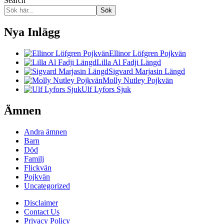
Search
Sök
Nya Inlägg
Ellinor Löfgren Pojkvän
Lilla Al Fadji Längd
Sigvard Marjasin Längd
Molly Nutley Pojkvän
Ulf Lyfors Sjuk
Ämnen
Andra ämnen
Barn
Död
Familj
Flickvän
Pojkvän
Uncategorized
Disclaimer
Contact Us
Privacy Policy