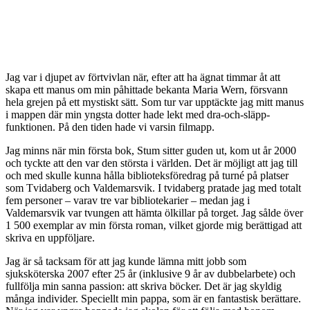
Jag var i djupet av förtvivlan när, efter att ha ägnat timmar åt att
skapa ett manus om min påhittade bekanta Maria Wern, försvann
hela grejen på ett mystiskt sätt. Som tur var upptäckte jag mitt manus
i mappen där min yngsta dotter hade lekt med dra-och-släpp-
funktionen. På den tiden hade vi varsin filmapp.
Jag minns när min första bok, Stum sitter guden ut, kom ut år 2000
och tyckte att den var den största i världen. Det är möjligt att jag till
och med skulle kunna hålla biblioteksföredrag på turné på platser
som Tvidaberg och Valdemarsvik. I tvidaberg pratade jag med totalt
fem personer – varav tre var bibliotekarier – medan jag i
Valdemarsvik var tvungen att hämta ölkillar på torget. Jag sålde över
1 500 exemplar av min första roman, vilket gjorde mig berättigad att
skriva en uppföljare.
Jag är så tacksam för att jag kunde lämna mitt jobb som
sjuksköterska 2007 efter 25 år (inklusive 9 år av dubbelarbete) och
fullfölja min sanna passion: att skriva böcker. Det är jag skyldig
många individer. Speciellt min pappa, som är en fantastisk berättare.