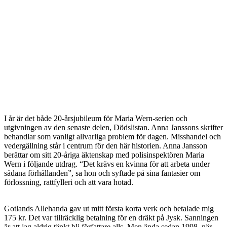
I år är det både 20-årsjubileum för Maria Wern-serien och
utgivningen av den senaste delen, Dödslistan. Anna Janssons skrifter
behandlar som vanligt allvarliga problem för dagen. Misshandel och
vedergällning står i centrum för den här historien. Anna Jansson
berättar om sitt 20-åriga äktenskap med polisinspektören Maria
Wern i följande utdrag. “Det krävs en kvinna för att arbeta under
sådana förhållanden”, sa hon och syftade på sina fantasier om
förlossning, rattfylleri och att vara hotad.
Gotlands Allehanda gav ut mitt första korta verk och betalade mig
175 kr. Det var tillräcklig betalning för en dräkt på Jysk. Sanningen
är att jag aldrig tänkt bli författare alls. Men ända sedan 1998, när