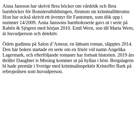
Anna Jansson har skrivit flera böcker om vårdetik och flera
barnböcker för Bonnierutbildningen, förutom sin kriminallitteratur.
Hon har också skrivit ett äventyr för Fantomen, som dök upp i
nummer 14/2009. Anna Janssons barnboksserie gavs ut i serie på
Rabén & Sjögren med början 2010. Emil Wern, son till Maria Wern,
är huvudperson och detektiv.
Ödets gudinna på Salon d’Amour, en lättsam roman, släpptes 2014.
Den här boken startade en serie om en frisör vid namn Angelika
Lagermark, och efterföljande romaner har fortsatt historien. 2019 års
thriller Daughter is Missing kommer ut på hyllan i höst. Bergslagens
bl hade premiär i Sverige med kriminalinspektör Kristoffer Bark på
rebropolisen som huvudperson.