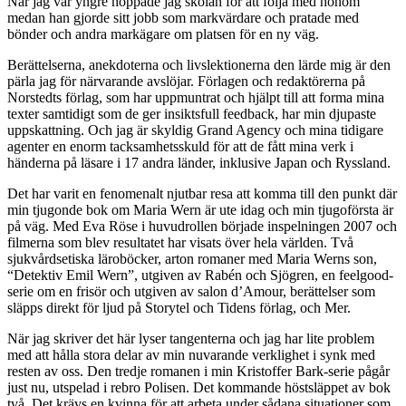
När jag var yngre hoppade jag skolan för att följa med honom
medan han gjorde sitt jobb som markvärdare och pratade med
bönder och andra markägare om platsen för en ny väg.
Berättelserna, anekdoterna och livslektionerna den lärde mig är den
pärla jag för närvarande avslöjar. Förlagen och redaktörerna på
Norstedts förlag, som har uppmuntrat och hjälpt till att forma mina
texter samtidigt som de ger insiktsfull feedback, har min djupaste
uppskattning. Och jag är skyldig Grand Agency och mina tidigare
agenter en enorm tacksamhetsskuld för att de fått mina verk i
händerna på läsare i 17 andra länder, inklusive Japan och Ryssland.
Det har varit en fenomenalt njutbar resa att komma till den punkt där
min tjugonde bok om Maria Wern är ute idag och min tjugoförsta är
på väg. Med Eva Röse i huvudrollen började inspelningen 2007 och
filmerna som blev resultatet har visats över hela världen. Två
sjukvårdsetiska läroböcker, arton romaner med Maria Werns son,
“Detektiv Emil Wern”, utgiven av Rabén och Sjögren, en feelgood-
serie om en frisör och utgiven av salon d’Amour, berättelser som
släpps direkt för ljud på Storytel och Tidens förlag, och Mer.
När jag skriver det här lyser tangenterna och jag har lite problem
med att hålla stora delar av min nuvarande verklighet i synk med
resten av oss. Den tredje romanen i min Kristoffer Bark-serie pågår
just nu, utspelad i rebro Polisen. Det kommande höstsläppet av bok
två. Det krävs en kvinna för att arbeta under sådana situationer som