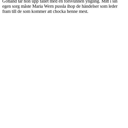
Gotland tar hon upp fallet med en försvunnen yngling. Mitt i sin
egen sorg måste Maria Wern pussla ihop de händelser som leder
fram till de som kommer att chocka henne mest.